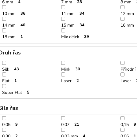
6 mm
4
7 mm
28
8 mm
10 mm
36
11 mm
34
12 mm
14 mm
40
15 mm
34
16 mm
18 mm
1
Mix délek
39
Druh řas
Silk
43
Mink
30
Přírodní
Flat
1
Laser
2
Laser
Super Flat
5
Síla řas
0,05
9
0,07
21
0,15
9
0,30
2
0,03 mm
4
0,06
1