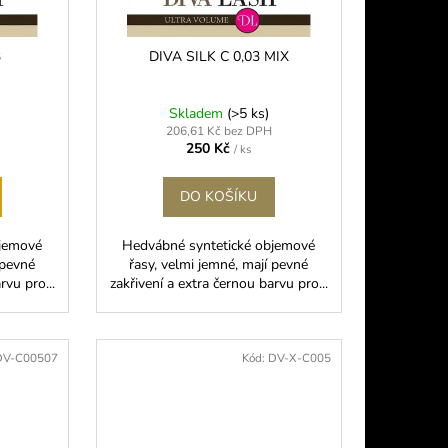
3
DIVA SILK C 0,03 MIX
Skladem
(>5 ks)
206,61 Kč bez DPH
250 Kč
/ ks
DO KOŠÍKU
bjemové
Hedvábné syntetické objemové
 pevné
řasy, velmi jemné, mají pevné
rvu pro...
zakřivení a extra černou barvu pro...
DV-C00507
Kód:
DV-X-C005