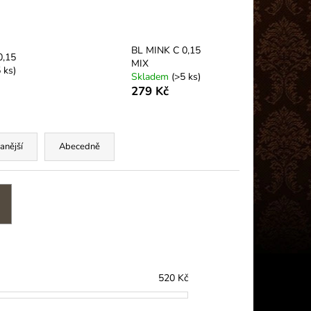
 PLUS (5G)
BL MINK C 0,15
0,15
MIX
 ks)
Skladem
(>5 ks)
279 Kč
anější
Abecedně
520
Kč