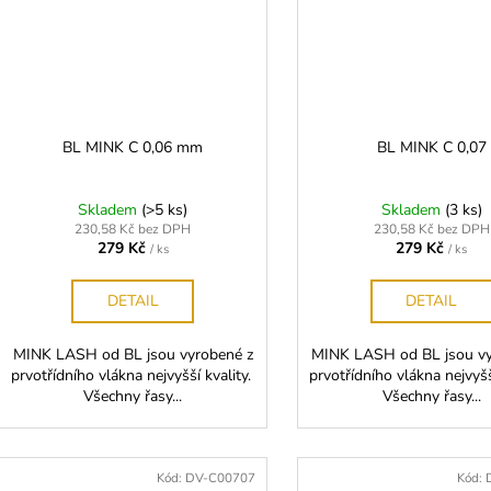
BL MINK C 0,06 mm
BL MINK C 0,07
Skladem
(>5 ks)
Skladem
(3 ks)
230,58 Kč bez DPH
230,58 Kč bez DPH
279 Kč
279 Kč
/ ks
/ ks
DETAIL
DETAIL
MINK LASH od BL jsou vyrobené z
MINK LASH od BL jsou vy
prvotřídního vlákna nejvyšší kvality.
prvotřídního vlákna nejvyšš
Všechny řasy...
Všechny řasy...
Kód:
DV-C00707
Kód: