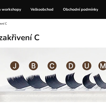
a workshopy
Velkoobchod
Obchodní podmínky
vení C
Co potřebujete najít?
zakřivení C
HLEDAT
Doporučujeme