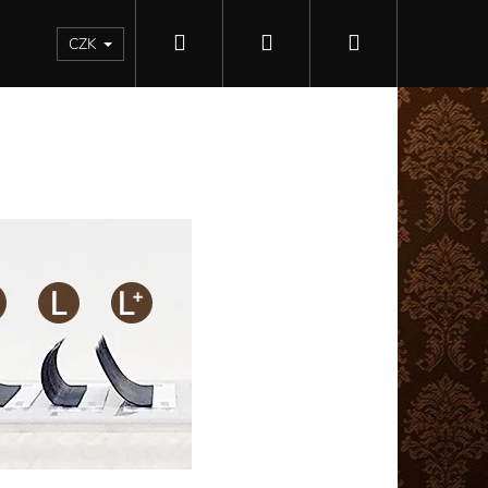
Hledat
Přihlášení
Nákupní
Kontakty
CZK
košík
Následující