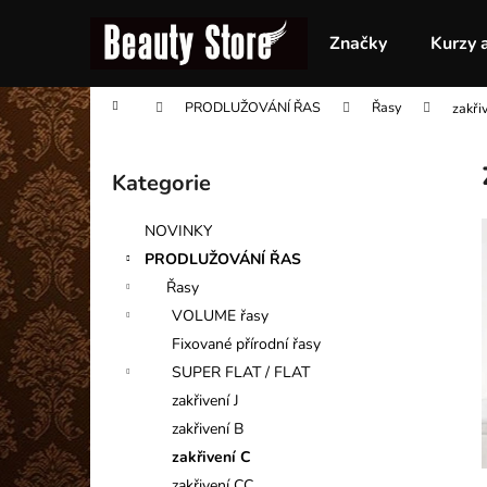
K
Přejít
na
o
Značky
Kurzy 
obsah
Zpět
Zpět
š
do
do
í
Domů
PRODLUŽOVÁNÍ ŘAS
Řasy
zakři
obchodu
obchodu
k
P
o
Kategorie
Přeskočit
s
kategorie
t
NOVINKY
r
PRODLUŽOVÁNÍ ŘAS
a
Řasy
n
VOLUME řasy
n
Fixované přírodní řasy
í
SUPER FLAT / FLAT
p
zakřivení J
a
zakřivení B
n
zakřivení C
e
zakřivení CC