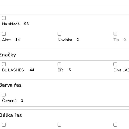
u
k
t
ů
Na skladě
93
Akce
14
Novinka
2
Tip
0
Značky
BL LASHES
44
BR
5
Diva L
Barva řas
Červená
1
Délka řas