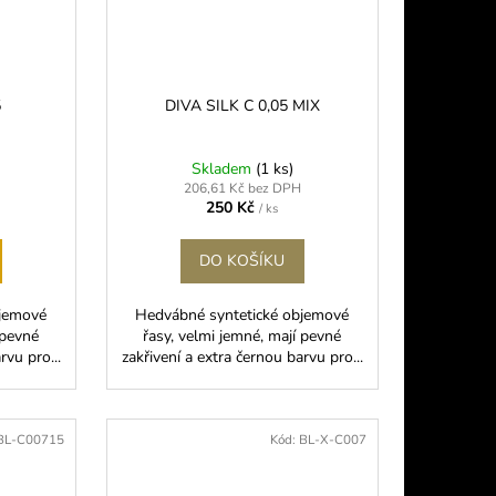
5
DIVA SILK C 0,05 MIX
Skladem
(1 ks)
206,61 Kč bez DPH
250 Kč
/ ks
DO KOŠÍKU
bjemové
Hedvábné syntetické objemové
 pevné
řasy, velmi jemné, mají pevné
rvu pro...
zakřivení a extra černou barvu pro...
BL-C00715
Kód:
BL-X-C007