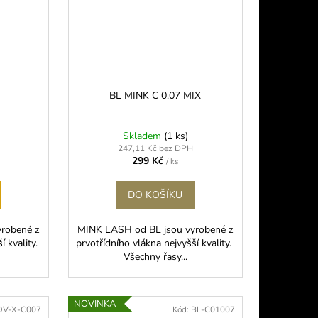
BL MINK C 0.07 MIX
Skladem
(1 ks)
247,11 Kč bez DPH
299 Kč
/ ks
DO KOŠÍKU
robené z
MINK LASH od BL jsou vyrobené z
í kvality.
prvotřídního vlákna nejvyšší kvality.
Všechny řasy...
NOVINKA
DV-X-C007
Kód:
BL-C01007