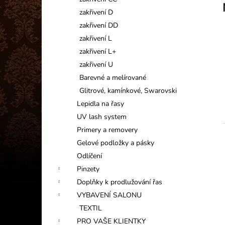
INFORMAČNÍ KARTIČKA
l
zakřivení D
1 Kč
zakřivení DD
zakřivení L
zakřivení L+
zakřivení U
Barevné a melírované
Glitrové, kamínkové, Swarovski
Lepidla na řasy
UV lash system
Primery a removery
Gelové podložky a pásky
Odlíčení
í
Pinzety
Doplňky k prodlužování řas
VYBAVENÍ SALONU
TEXTIL
PRO VAŠE KLIENTKY