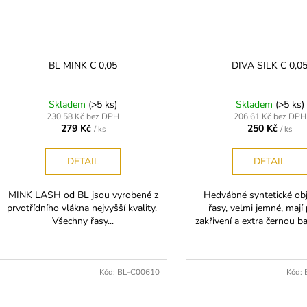
BL MINK C 0,05
DIVA SILK C 0,0
Skladem
(>5 ks)
Skladem
(>5 ks)
230,58 Kč bez DPH
206,61 Kč bez DPH
279 Kč
250 Kč
/ ks
/ ks
DETAIL
DETAIL
MINK LASH od BL jsou vyrobené z
Hedvábné syntetické o
prvotřídního vlákna nejvyšší kvality.
řasy, velmi jemné, mají
Všechny řasy...
zakřivení a extra černou ba
Kód:
BL-C00610
Kód: