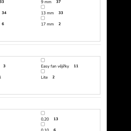
33
9 mm
37
34
13 mm
33
6
17 mm
2
3
Easy fan vějířky
11
1
Lite
2
0,20
13
0,10
6