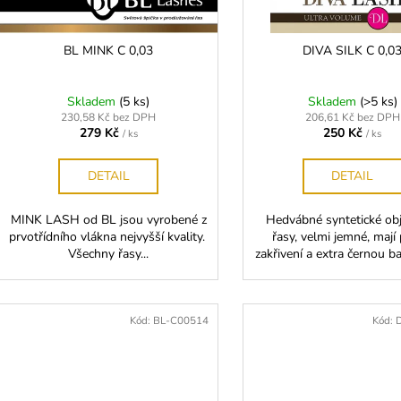
r
o
d
BL MINK C 0,03
DIVA SILK C 0,0
u
k
Skladem
(5 ks)
Skladem
(>5 ks)
t
230,58 Kč bez DPH
206,61 Kč bez DPH
279 Kč
250 Kč
/ ks
/ ks
ů
DETAIL
DETAIL
MINK LASH od BL jsou vyrobené z
Hedvábné syntetické o
prvotřídního vlákna nejvyšší kvality.
řasy, velmi jemné, mají
Všechny řasy...
zakřivení a extra černou ba
Kód:
BL-C00514
Kód: