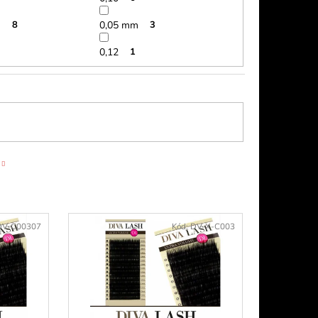
m
8
0,05 mm
3
0,12
1
DV-C00307
Kód:
DV-X-C003