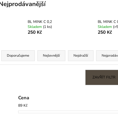
3M MICROPORE HYPOALERGENNÍ
LEPIDLO ULTRA
Nejprodávanější
PAPÍROVÁ PÁSKA
350 Kč
45 Kč
BL MINK C 0,2
BL MINK C 
Skladem
(1 ks)
Skladem
(>5
250 Kč
250 Kč
Ř
a
Doporučujeme
Nejlevnější
Nejdražší
Nejprodáv
z
e
n
ZAVŘÍT FILTR
p
r
Cena
o
89
Kč
d