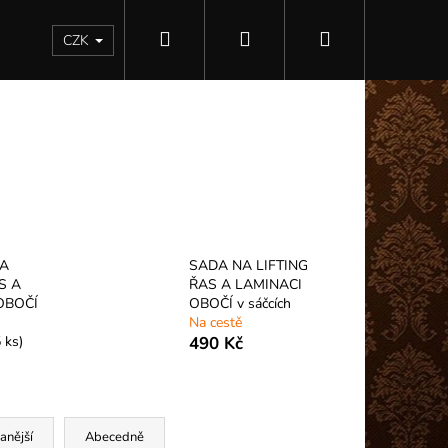
Hledat
Přihlášení
Nákupní
Kontakty
CZK
košík
NA
SADA NA LIFTING
S A
ŘAS A LAMINACI
OBOČÍ
OBOČÍ v sáčcích
Na cestě
 ks)
490 Kč
Následující
anější
Abecedně