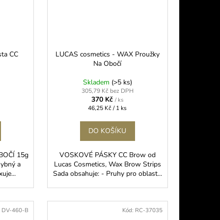
sta CC
LUCAS cosmetics - WAX Proužky
Na Obočí
Skladem
(>5 ks)
305,79 Kč bez DPH
370 Kč
/ ks
Měrná
46,25 Kč / 1 ks
cena:
DO KOŠÍKU
OČÍ 15g
VOSKOVÉ PÁSKY CC Brow od
hybný a
Lucas Cosmetics, Wax Brow Strips
uje...
Sada obsahuje: - Pruhy pro oblast...
:
DV-460-B
Kód:
RC-37035