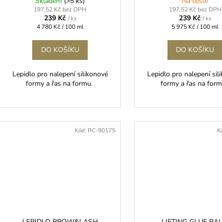
Skladem
(>5 ks)
Na cestě
197,52 Kč bez DPH
197,52 Kč bez DPH
239 Kč
239 Kč
/ ks
/ ks
Měrná
Měrná
4 780 Kč / 100 ml
5 975 Kč / 100 ml
cena:
cena:
DO KOŠÍKU
DO KOŠÍKU
Lepidlo pro nalepení silikonové
Lepidlo pro nalepení sil
formy a řas na formu.
formy a řas na for
Kód:
RC-90175
K
LEPIDLO BROW&LASH
LIFTING GLUE BA