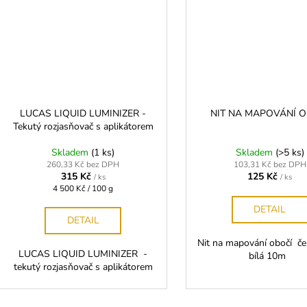
LUCAS LIQUID LUMINIZER -
NIT NA MAPOVÁNÍ O
Tekutý rozjasňovač s aplikátorem
Skladem
(1 ks)
Skladem
(>5 ks)
260,33 Kč bez DPH
103,31 Kč bez DPH
315 Kč
125 Kč
/ ks
/ ks
Měrná
4 500 Kč / 100 g
cena:
DETAIL
DETAIL
Nit na mapování obočí č
LUCAS LIQUID LUMINIZER -
bílá 10m
tekutý rozjasňovač s aplikátorem