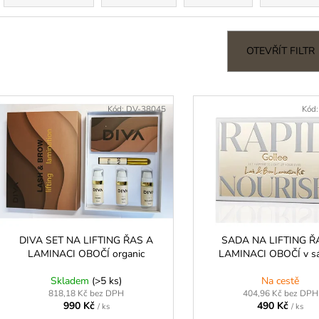
3M MICROPORE HYPOALERGENNÍ
LEPIDLO ULTRA
z
PAPÍROVÁ PÁSKA
350 Kč
e
45 Kč
n
OTEVŘÍT FILTR
p
V
r
ý
Kód:
DV-38045
Kód
o
p
d
u
s
k
p
t
r
ů
o
d
DIVA SET NA LIFTING ŘAS A
SADA NA LIFTING Ř
LAMINACI OBOČÍ organic
LAMINACI OBOČÍ v sá
u
k
Skladem
(>5 ks)
Na cestě
t
818,18 Kč bez DPH
404,96 Kč bez DPH
990 Kč
490 Kč
/ ks
/ ks
ů