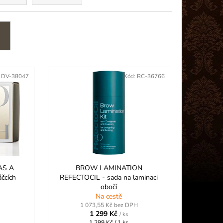
 PLUS (5G)
:
DV-38047
Kód:
RC-36766
AS A
BROW LAMINATION
čcích
REFECTOCIL - sada na laminaci
obočí
Na cestě
1 073,55 Kč bez DPH
1 299 Kč
/ ks
Měrná
1 299 Kč / 1 ks