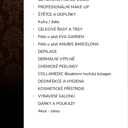
INFORMAČNÍ KARTIČKA
l
PROFESIONÁLNÍ MAKE-UP
1 Kč
ŠTĚTCE A DOPLŇKY
Kufry / židle
í
CELKOVÉ ŘASY A TRSY
Péče o pleť EVA GARDEN
Péče o pleť ANUBIS BARCELONA
DEPILACE
i
DERMÁLNÍ VÝPLNĚ
CHEMICKÉ PEELINGY
COLLAMEDIC Bioaktivní mořský kolagen
DESINFEKCE A HYGIENA
KOSMETICKÉ PŘÍSTROJE
VYBAVENÍ SALONU
DÁRKY A POUKAZY
Akce - slevy