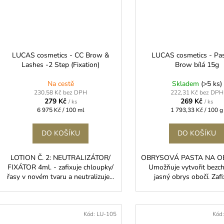
LUCAS cosmetics - CC Brow &
LUCAS cosmetics - Pa
Lashes -2 Step (Fixation)
Brow bílá 15g
Na cestě
Skladem
(>5 ks)
230,58 Kč bez DPH
222,31 Kč bez DPH
279 Kč
269 Kč
/ ks
/ ks
Měrná
Měrná
6 975 Kč / 100 ml
1 793,33 Kč / 100 g
cena:
cena:
DO KOŠÍKU
DO KOŠÍKU
LOTION Č. 2: NEUTRALIZÁTOR/
OBRYSOVÁ PASTA NA OB
FIXÁTOR 4ml. - zafixuje chloupky/
Umožňuje vytvořit bezc
řasy v novém tvaru a neutralizuje...
jasný obrys obočí. Zafix
Kód:
LU-105
Kód