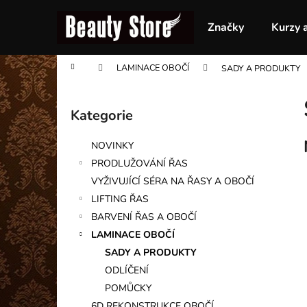
K
Přejít
na
o
Značky
Kurzy 
obsah
Zpět
Zpět
š
do
do
í
Domů
LAMINACE OBOČÍ
SADY A PRODUKTY
obchodu
obchodu
k
P
o
Kategorie
Přeskočit
s
kategorie
t
NOVINKY
r
PRODLUŽOVÁNÍ ŘAS
a
VYŽIVUJÍCÍ SÉRA NA ŘASY A OBOČÍ
n
LIFTING ŘAS
n
BARVENÍ ŘAS A OBOČÍ
í
LAMINACE OBOČÍ
p
SADY A PRODUKTY
a
ODLÍČENÍ
n
POMŮCKY
e
6D REKONSTRUKCE OBOČÍ