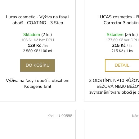
Lucas cosmetic - Výživa na řasy i
LUCAS cosmetics - 
obočí - COATING - 3 Step
Corrector 3 odstín
Skladem
(2 ks)
Skladem
(>5 ks)
106,61 Kč bez DPH
177,69 Kč bez DPH
129 Kč
215 Kč
/ ks
/ ks
Měrná
Měrná
2 580 Kč / 100 ml
215 Kč / 1 ks
cena:
cena:
DO KOŠÍKU
DETAIL
Výživa na řasy i obočí s obsahem
3 ODSTÍNY: NP10 RŮŽO
Kolagenu 5ml
BÉŽOVÁ NB20 BÉŽO
zvýraznění tvaru obočí je p
Kód:
LU-00598
Kód