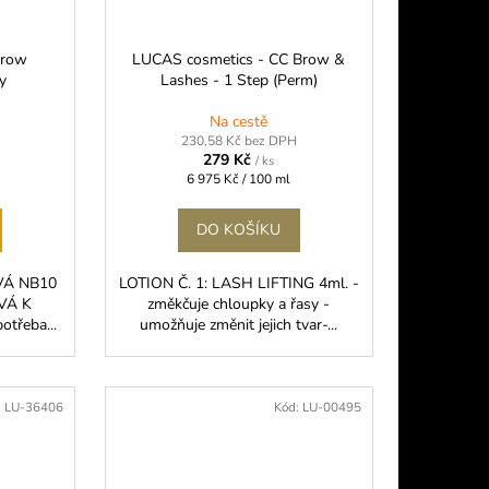
Brow
LUCAS cosmetics - CC Brow &
y
Lashes - 1 Step (Perm)
Na cestě
230,58 Kč bez DPH
279 Kč
/ ks
Měrná
6 975 Kč / 100 ml
cena:
DO KOŠÍKU
VÁ NB10
LOTION Č. 1: LASH LIFTING 4ml. -
VÁ K
změkčuje chloupky a řasy -
otřeba...
umožňuje změnit jejich tvar-...
:
LU-36406
Kód:
LU-00495