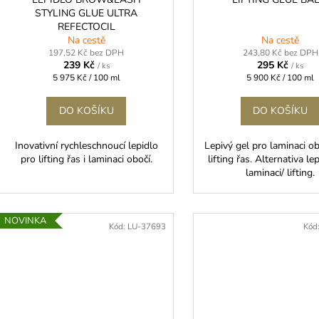
STYLING GLUE ULTRA
REFECTOCIL
Na cestě
Na cestě
197,52 Kč bez DPH
243,80 Kč bez DPH
239 Kč
295 Kč
/ ks
/ ks
Měrná
Měrná
5 975 Kč / 100 ml
5 900 Kč / 100 ml
cena:
cena:
DO KOŠÍKU
DO KOŠÍKU
Inovativní rychleschnoucí lepidlo
Lepivý gel pro laminaci o
pro lifting řas i laminaci obočí.
lifting řas. Alternativa le
laminaci/ lifting.
NOVINKA
Kód:
LU-37693
Kód