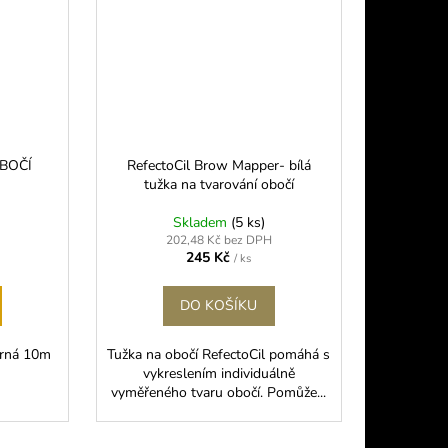
BOČÍ
RefectoCil Brow Mapper- bílá
tužka na tvarování obočí
Skladem
(5 ks)
202,48 Kč bez DPH
245 Kč
/ ks
DO KOŠÍKU
erná 10m
Tužka na obočí RefectoCil pomáhá s
vykreslením individuálně
vyměřeného tvaru obočí. Pomůže...