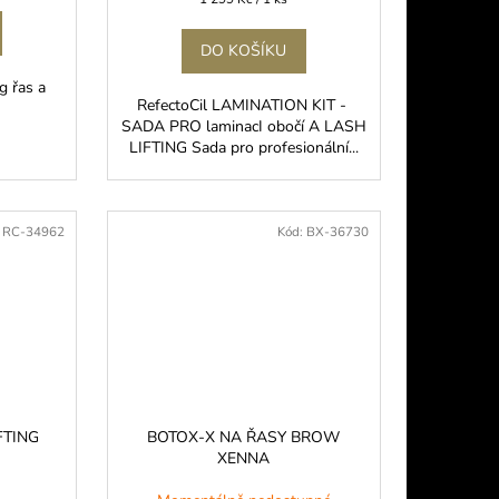
cena:
DO KOŠÍKU
g řas a
RefectoCil LAMINATION KIT -
SADA PRO laminacI obočí A LASH
LIFTING Sada pro profesionální...
:
RC-34962
Kód:
BX-36730
FTING
BOTOX-X NA ŘASY BROW
XENNA