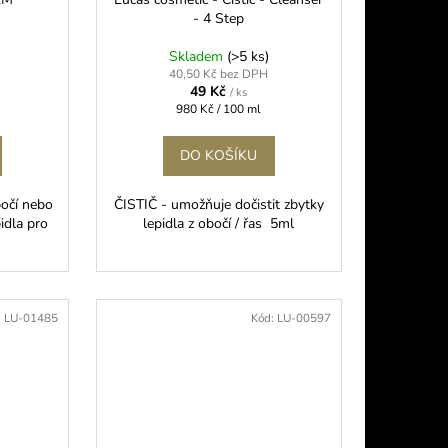
- 4 Step
Skladem
(>5 ks)
40,50 Kč bez DPH
49 Kč
/ ks
Měrná
980 Kč / 100 ml
cena:
DO KOŠÍKU
bočí nebo
ČISTIČ - umožňuje dočistit zbytky
pidla pro
lepidla z obočí / řas 5ml
:
LU-01485
Kód:
LU-00597