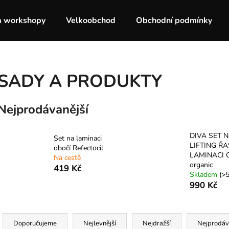
a workshopy
Velkoobchod
Obchodní podmínky
Co potřebujete najít?
SADY A PRODUKTY
HLEDAT
Nejprodávanější
DIVA SET 
Doporučujeme
Set na laminaci
LIFTING ŘA
obočí Refectocil
LAMINACI 
Na cestě
organic
419 Kč
Skladem
(>5
990 Kč
Ř
a
Doporučujeme
Nejlevnější
Nejdražší
Nejprodáv