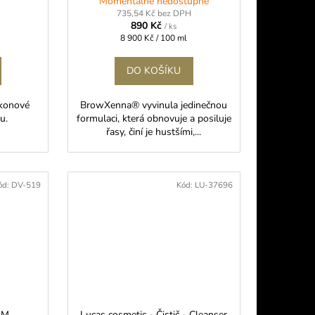
Momentálně nedostupné
735,54 Kč bez DPH
890 Kč
/ ks
Měrná
8 900 Kč / 100 ml
cena:
DO KOŠÍKU
ikonové
BrowXenna® vyvinula jedinečnou
mu.
formulaci, která obnovuje a posiluje
řasy, činí je hustšími,...
ód:
DV-519
Kód:
LU-37696
LM
Lucas cosmetic - Čistič - Cleanser