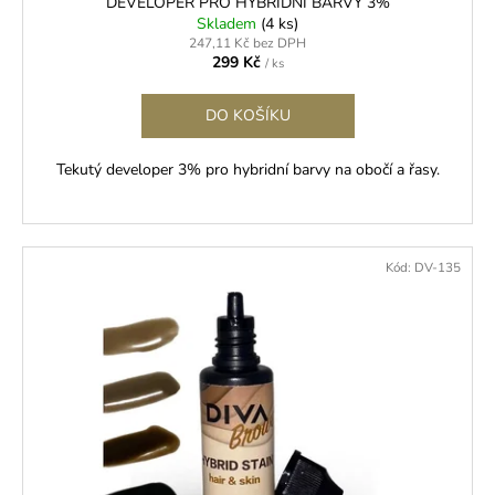
ů
č
DEVELOPER PRO HYBRIDNÍ BARVY 3%
u
Skladem
(4 ks)
247,11 Kč bez DPH
j
299 Kč
/ ks
e
m
DO KOŠÍKU
e
Tekutý developer 3% pro hybridní barvy na obočí a řasy.
3M
MICROPORE
HYPOALERGENNÍ
PAPÍROVÁ
PÁSKA
Kód:
DV-135
45
Kč