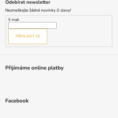
Odebírat newsletter
d
p
a
Nezmeškejte žádné novinky či slevy!
a
c
t
E-mail
í
í
p
r
PŘIHLÁSIT SE
v
k
y
v
ý
Přijímáme online platby
p
i
s
u
Facebook