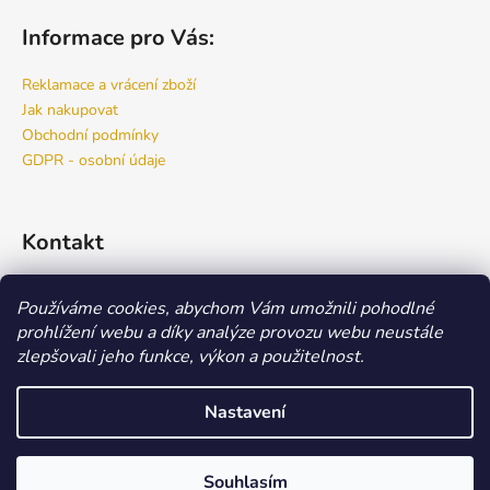
Informace pro Vás:
Reklamace a vrácení zboží
Jak nakupovat
Obchodní podmínky
GDPR - osobní údaje
Kontakt
info
@
bspro.cz
Používáme cookies, abychom Vám umožnili pohodlné
777 444 460
prohlížení webu a díky analýze provozu webu neustále
777 444 470
zlepšovali jeho funkce, výkon a použitelnost.
Náš FACEBOOK
Nastavení
Vytvořil Shoptet
Copyright 2026
Beauty Store
. Všechna práva vyhrazena.
Upravit
Souhlasím
nastavení cookies