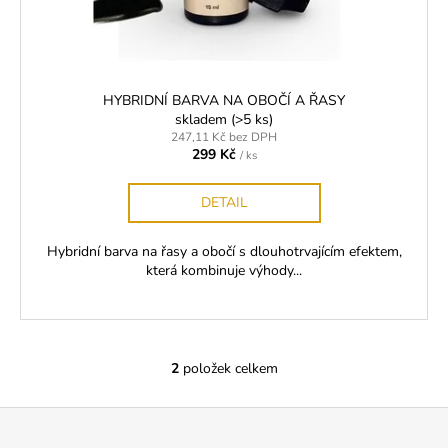
HYBRIDNÍ BARVA NA OBOČÍ A ŘASY
skladem
(>5 ks)
247,11 Kč bez DPH
299 Kč
/ ks
DETAIL
Hybridní barva na řasy a obočí s dlouhotrvajícím efektem,
která kombinuje výhody...
2
položek celkem
O
v
Z
l
á
á