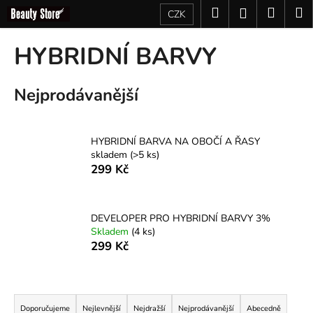
K
Přejít
Hledat
Nákup
M
Přihlášení
CZK
na
o
obsah
Zpět
Zpět
košík
š
HYBRIDNÍ BARVY
í
C
k
Nejprodávanější
o
p
o
HYBRIDNÍ BARVA NA OBOČÍ A ŘASY
t
skladem
(>5 ks)
ř
299 Kč
e
b
u
DEVELOPER PRO HYBRIDNÍ BARVY 3%
Skladem
(4 ks)
j
299 Kč
e
t
Ř
e
a
n
Doporučujeme
Nejlevnější
Nejdražší
Nejprodávanější
Abecedně