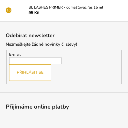
č
u
BL LASHES PRIMER - odmašťovač řas 15 ml
j
95 Kč
e
Z
m
á
e
Odebírat newsletter
p
Nezmeškejte žádné novinky či slevy!
a
PODLOŽKY
t
POD
E-mail
OČI
í
S
KOLAGENEM
PŘIHLÁSIT SE
(SYMETRICKÉ
-
BÍLÉ)
140
Kč
Přijímáme online platby