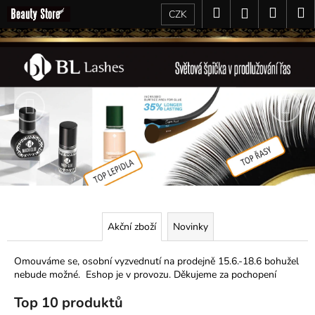
K
Přejít
Hledat
Nákup
M
Přihlášení
CZK
na
o
obsah
Předchozí
Zpět
Zpět
Nás
košík
š
í
C
k
o
p
o
t
ř
e
b
u
Akční zboží
Novinky
j
e
Omouváme se, osobní vyzvednutí na prodejně 15.6.-18.6 bohužel
t
nebude možné. Eshop je v provozu. Děkujeme za pochopení
e
Top 10 produktů
n