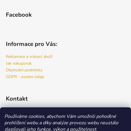
Facebook
Informace pro Vás:
Reklamace a vrácení zboží
Jak nakupovat
Obchodní podmínky
GDPR - osobní údaje
Kontakt
info
@
bspro.cz
Používáme cookies, abychom Vám umožnili pohodlné
777 444 460
prohlížení webu a díky analýze provozu webu neustále
777 444 470
zlepšovali jeho funkce, výkon a použitelnost.