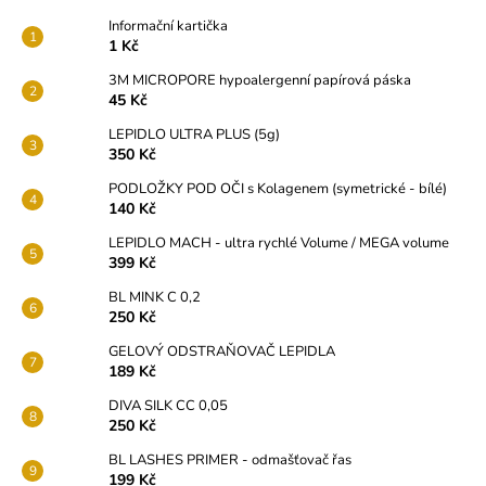
a
Informační kartička
1 Kč
j
í
3M MICROPORE hypoalergenní papírová páska
45 Kč
t
?
LEPIDLO ULTRA PLUS (5g)
350 Kč
PODLOŽKY POD OČI s Kolagenem (symetrické - bílé)
140 Kč
LEPIDLO MACH - ultra rychlé Volume / MEGA volume
HLEDAT
399 Kč
BL MINK C 0,2
250 Kč
D
GELOVÝ ODSTRAŇOVAČ LEPIDLA
o
189 Kč
p
DIVA SILK CC 0,05
o
250 Kč
r
BL LASHES PRIMER - odmašťovač řas
u
199 Kč