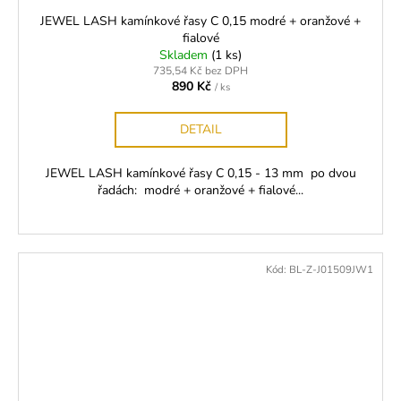
JEWEL LASH kamínkové řasy C 0,15 modré + oranžové +
fialové
Skladem
(1 ks)
735,54 Kč bez DPH
890 Kč
/ ks
DETAIL
JEWEL LASH kamínkové řasy C 0,15 - 13 mm po dvou
řadách: modré + oranžové + fialové...
Kód:
BL-Z-J01509JW1