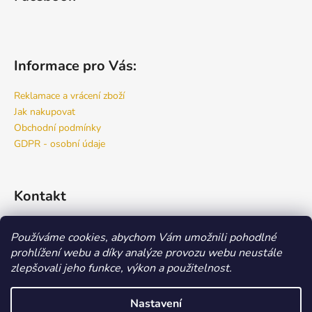
Informace pro Vás:
Reklamace a vrácení zboží
Jak nakupovat
Obchodní podmínky
GDPR - osobní údaje
Kontakt
info
@
bspro.cz
Používáme cookies, abychom Vám umožnili pohodlné
777 444 460
prohlížení webu a díky analýze provozu webu neustále
777 444 470
zlepšovali jeho funkce, výkon a použitelnost.
Náš FACEBOOK
Nastavení