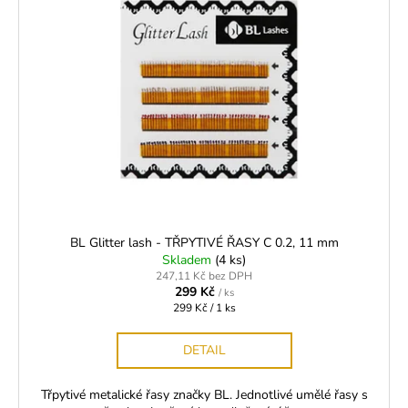
BL Glitter lash - TŘPYTIVÉ ŘASY C 0.2, 11 mm
Skladem
(4 ks)
247,11 Kč bez DPH
299 Kč
/ ks
Měrná
299 Kč / 1 ks
cena:
DETAIL
Třpytivé metalické řasy značky BL. Jednotlivé umělé řasy s