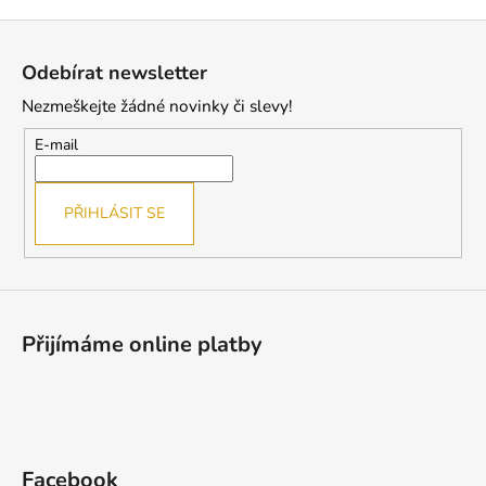
v
Z
l
á
á
Odebírat newsletter
d
p
a
Nezmeškejte žádné novinky či slevy!
a
c
t
E-mail
í
í
p
r
PŘIHLÁSIT SE
v
k
y
v
ý
Přijímáme online platby
p
i
s
u
Facebook