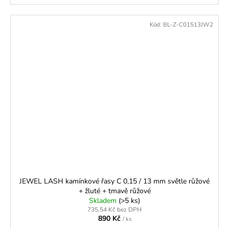
Kód:
BL-Z-C01513JW2
JEWEL LASH kamínkové řasy C 0,15 / 13 mm světle růžové
+ žluté + tmavě růžové
Skladem
(>5 ks)
735,54 Kč bez DPH
890 Kč
/ ks