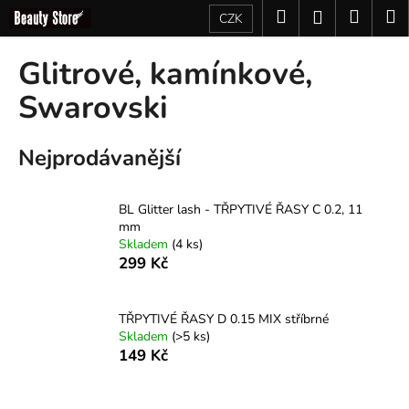
K
Přejít
Hledat
Nákup
M
Přihlášení
CZK
na
o
obsah
Zpět
Zpět
košík
š
Glitrové, kamínkové,
í
C
Swarovski
k
o
p
Nejprodávanější
o
t
BL Glitter lash - TŘPYTIVÉ ŘASY C 0.2, 11
ř
mm
e
Skladem
(4 ks)
b
299 Kč
u
j
TŘPYTIVÉ ŘASY D 0.15 MIX stříbrné
e
Skladem
(>5 ks)
149 Kč
t
e
n