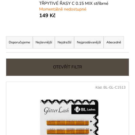
TŘPYTIVÉ ŘASY C 0.15 MIX stříbrné
a
Momentálně nedostupné
j
149 Kč
í
t
Ř
?
a
Doporučujeme
Nejlevnější
Nejdražší
Nejprodávanější
Abecedně
z
e
n
OTEVŘÍT FILTR
HLEDAT
í
p
V
Kód:
BL-GL-C1513
r
ý
D
o
p
o
d
i
p
u
o
s
k
r
p
t
u
r