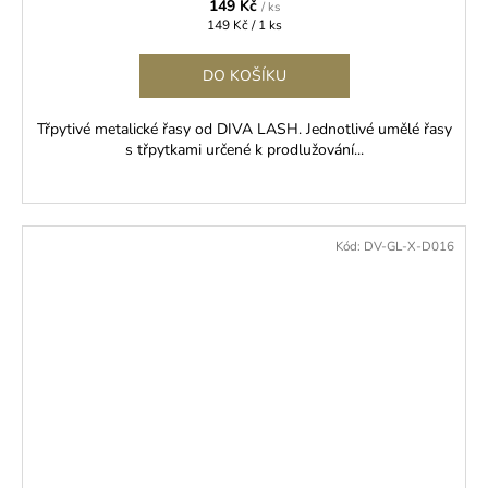
149 Kč
/ ks
Měrná
149 Kč / 1 ks
cena:
DO KOŠÍKU
Třpytivé metalické řasy od DIVA LASH. Jednotlivé umělé řasy
s třpytkami určené k prodlužování...
Kód:
DV-GL-X-D016