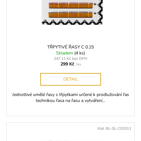
č
ů
o
u
d
j
u
e
m
k
e
t
ů
TŘPYTIVÉ ŘASY C 0.15
Skladem
(4 ks)
LEPIDLO
ULTRA
247,11 Kč bez DPH
299 Kč
PLUS
/ ks
(5G)
350
DETAIL
Kč
Jednotlivé umělé řasy s třpytkami určené k prodlužování řas
technikou řasa na řasu a vytváření...
Kód:
BL-GL-C02011