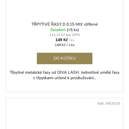
TŘPYTIVÉ ŘASY D 0.15 MIX stříbrné
Skladem
(>5 ks)
123,14 Kč bez DPH
149 Kč
/ ks
Měrná
149 Kč / 1 ks
cena:
DO KOŠÍKU
Třpytivé metalické řasy od DIVA LASH. Jednotlivé umělé řasy
s třpytkami určené k prodlužování...
Kód:
34032/10