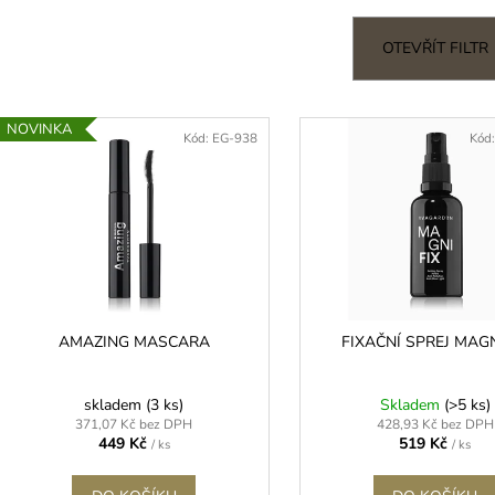
3M MICROPORE HYPOALERGENNÍ
LEPIDLO ULTRA
e
PAPÍROVÁ PÁSKA
350 Kč
n
OTEVŘÍT FILTR
45 Kč
p
V
r
NOVINKA
ý
Kód:
EG-938
Kód
o
p
d
u
s
k
p
t
r
ů
o
d
AMAZING MASCARA
FIXAČNÍ SPREJ MAGN
u
k
skladem
(3 ks)
Skladem
(>5 ks)
t
371,07 Kč bez DPH
428,93 Kč bez DPH
449 Kč
519 Kč
/ ks
/ ks
ů