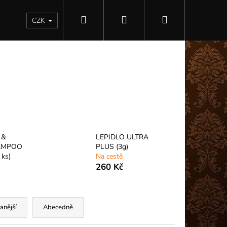
Hledat
Přihlášení
Nákupní
Kontakty
CZK
košík
 &
LEPIDLO ULTRA
AMPOO
PLUS (3g)
 ks)
Na cestě
260 Kč
Následující
anější
Abecedně