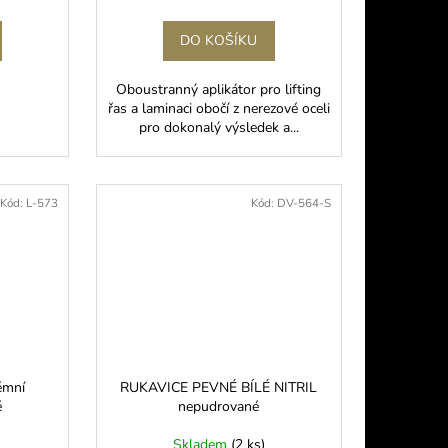
DO KOŠÍKU
Oboustranný aplikátor pro lifting
řas a laminaci obočí z nerezové oceli
pro dokonalý výsledek a...
Kód:
L-573
Kód:
DV-564-S
émní
RUKAVICE PEVNÉ BÍLÉ NITRIL
é
nepudrované
Skladem
(2 ks)