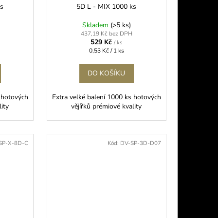
ks
5D L - MIX 1000 ks
Skladem
(>5 ks)
437,19 Kč bez DPH
529 Kč
/ ks
Měrná
0,53 Kč / 1 ks
cena:
DO KOŠÍKU
s hotových
Extra velké balení 1000 ks hotových
lity
vějířků prémiové kvality
SP-X-8D-C
Kód:
DV-SP-3D-D07