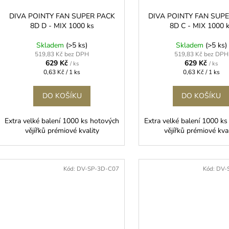
DIVA POINTY FAN SUPER PACK
DIVA POINTY FAN SUP
8D D - MIX 1000 ks
8D C - MIX 1000 
Skladem
(>5 ks)
Skladem
(>5 ks)
519,83 Kč bez DPH
519,83 Kč bez DPH
629 Kč
629 Kč
/ ks
/ ks
Měrná
Měrná
0,63 Kč / 1 ks
0,63 Kč / 1 ks
cena:
cena:
DO KOŠÍKU
DO KOŠÍKU
Extra velké balení 1000 ks hotových
Extra velké balení 1000 k
vějířků prémiové kvality
vějířků prémiové kva
Kód:
DV-SP-3D-C07
Kód:
DV-