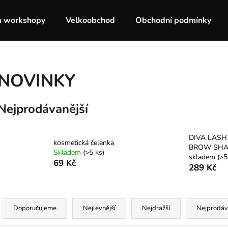
a workshopy
Velkoobchod
Obchodní podmínky
Co potřebujete najít?
NOVINKY
HLEDAT
Nejprodávanější
Doporučujeme
DIVA LASH
kosmetická čelenka
BROW SH
Skladem
(>5 ks)
skladem
(>5
69 Kč
289 Kč
Ř
a
Doporučujeme
Nejlevnější
Nejdražší
Nejprodáv
z