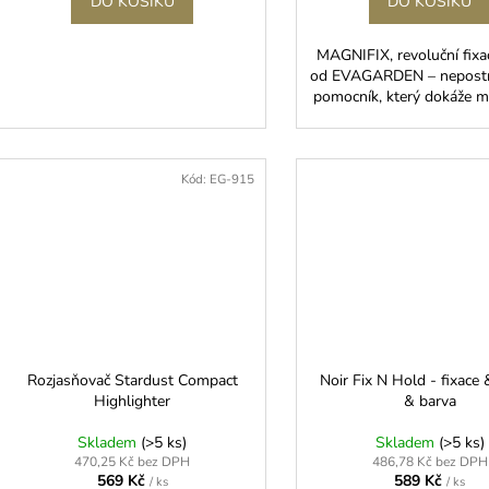
DO KOŠÍKU
DO KOŠÍKU
MAGNIFIX, revoluční fixač
od EVAGARDEN – nepostr
pomocník, který dokáže m
Kód:
EG-915
Rozjasňovač Stardust Compact
Noir Fix N Hold - fixace 
Highlighter
& barva
Skladem
(>5 ks)
Skladem
(>5 ks)
470,25 Kč bez DPH
486,78 Kč bez DPH
569 Kč
589 Kč
/ ks
/ ks