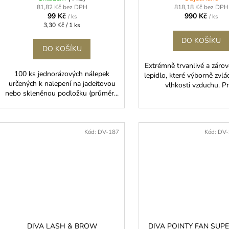
81,82 Kč bez DPH
818,18 Kč bez DPH
99 Kč
990 Kč
/ ks
/ ks
Měrná
3,30 Kč / 1 ks
cena:
DO KOŠÍKU
DO KOŠÍKU
Extrémně trvanlivé a zárov
100 ks jednorázových nálepek
lepidlo, které výborně zvl
určených k nalepení na jadeitovou
vlhkosti vzduchu. Pro
nebo skleněnou podložku (průměr...
Kód:
DV-187
Kód:
DV-
DIVA LASH & BROW
DIVA POINTY FAN SUP