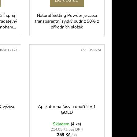
DO KOŠÍKU
ní sprej
Natural Setting Powder je zcela
adatelný
transparentní sypký pudr z 90% z
nohem...
přírodních složek
Kód:
L-171
Kód:
DV-524
& výživa
Aplikátor na řasy a obočí 2 v 1
GOLD
Skladem
(4 ks)
214,05 Kč bez DPH
259 Kč
/ ks