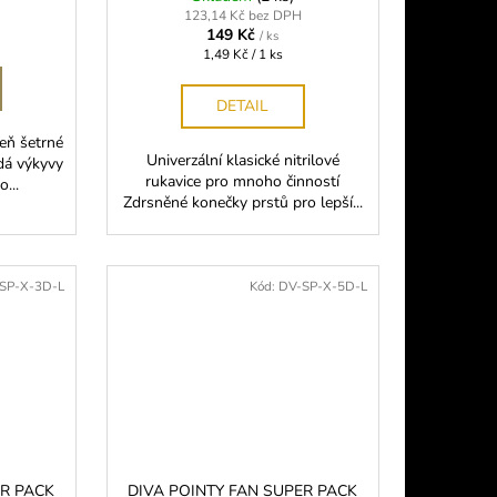
123,14 Kč bez DPH
149 Kč
/ ks
Měrná
1,49 Kč / 1 ks
cena:
DETAIL
eň šetrné
Univerzální klasické nitrilové
ádá výkyvy
rukavice pro mnoho činností
...
Zdrsněné konečky prstů pro lepší...
SP-X-3D-L
Kód:
DV-SP-X-5D-L
ER PACK
DIVA POINTY FAN SUPER PACK