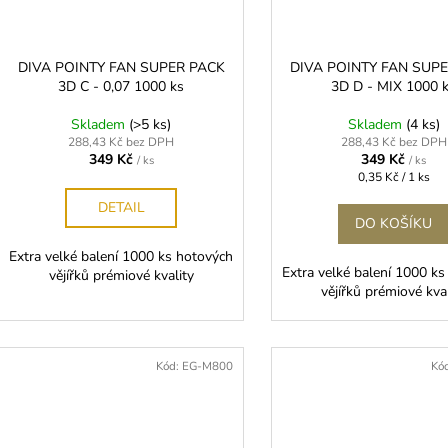
DIVA POINTY FAN SUPER PACK
DIVA POINTY FAN SUP
3D C - 0,07 1000 ks
3D D - MIX 1000 
Skladem
(>5 ks)
Skladem
(4 ks)
288,43 Kč bez DPH
288,43 Kč bez DPH
349 Kč
349 Kč
/ ks
/ ks
Měrná
0,35 Kč / 1 ks
cena:
DETAIL
DO KOŠÍKU
Extra velké balení 1000 ks hotových
Extra velké balení 1000 k
vějířků prémiové kvality
vějířků prémiové kva
Kód:
EG-M800
Kó