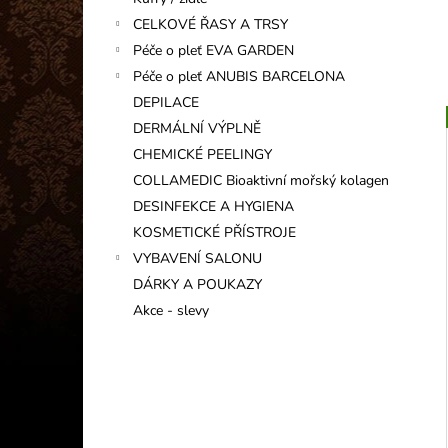
INFORMAČNÍ KARTIČKA
l
CELKOVÉ ŘASY A TRSY
1 Kč
Péče o pleť EVA GARDEN
í
Péče o pleť ANUBIS BARCELONA
DEPILACE
DERMÁLNÍ VÝPLNĚ
CHEMICKÉ PEELINGY
i
COLLAMEDIC Bioaktivní mořský kolagen
DESINFEKCE A HYGIENA
KOSMETICKÉ PŘÍSTROJE
VYBAVENÍ SALONU
DÁRKY A POUKAZY
Akce - slevy