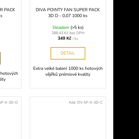
ER PACK
DIVA POINTY FAN SUPER PACK
ks
3D D - 0,07 1000 ks
Skladem
(>5 ks)
288,43 Kč bez DPH
349 Kč
/ ks
DETAIL
Extra velké balení 1000 ks hotových
s hotových
vějířků prémiové kvality
lity
SP-X-3D-D
Kód:
DV-SP-X-3D-C