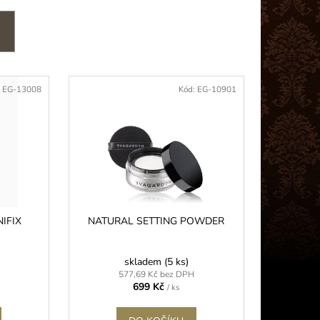
 PLUS (5G)
:
EG-13008
Kód:
EG-10901
IFIX
NATURAL SETTING POWDER
skladem
(5 ks)
577,69 Kč bez DPH
699 Kč
/ ks