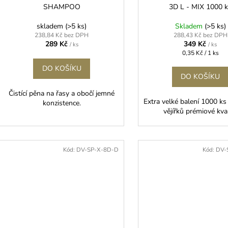
SHAMPOO
3D L - MIX 1000 
skladem
(>5 ks)
Skladem
(>5 ks)
238,84 Kč bez DPH
288,43 Kč bez DPH
289 Kč
349 Kč
/ ks
/ ks
Měrná
0,35 Kč / 1 ks
cena:
DO KOŠÍKU
DO KOŠÍKU
Čistící pěna na řasy a obočí jemné
Extra velké balení 1000 k
konzistence.
vějířků prémiové kva
Kód:
DV-SP-X-8D-D
Kód:
DV-