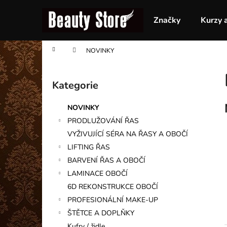
K
Přejít
na
o
Značky
Kurzy 
obsah
Zpět
Zpět
š
do
do
í
Domů
NOVINKY
obchodu
obchodu
k
P
o
Kategorie
Přeskočit
s
kategorie
t
NOVINKY
r
PRODLUŽOVÁNÍ ŘAS
a
VYŽIVUJÍCÍ SÉRA NA ŘASY A OBOČÍ
n
LIFTING ŘAS
n
BARVENÍ ŘAS A OBOČÍ
í
LAMINACE OBOČÍ
p
6D REKONSTRUKCE OBOČÍ
a
PROFESIONÁLNÍ MAKE-UP
n
ŠTĚTCE A DOPLŇKY
e
Kufry / židle