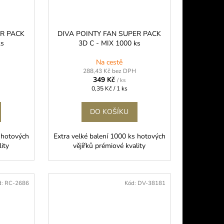
ER PACK
DIVA POINTY FAN SUPER PACK
ks
3D C - MIX 1000 ks
Na cestě
288,43 Kč bez DPH
349 Kč
/ ks
Měrná
0,35 Kč / 1 ks
cena:
DO KOŠÍKU
s hotových
Extra velké balení 1000 ks hotových
lity
vějířků prémiové kvality
d:
RC-2686
Kód:
DV-38181