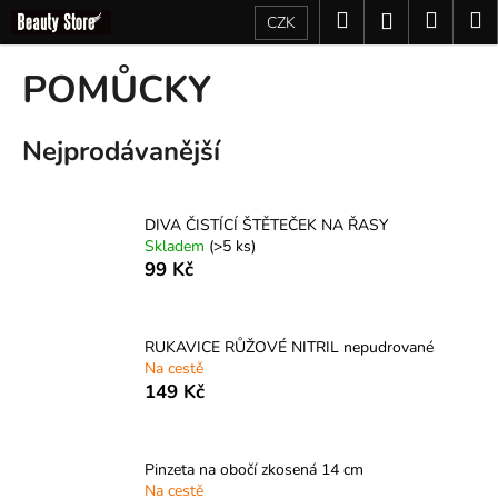
K
Přejít
Hledat
Nákup
M
Přihlášení
CZK
na
o
obsah
Zpět
Zpět
košík
š
POMŮCKY
í
C
k
Nejprodávanější
o
p
o
DIVA ČISTÍCÍ ŠTĚTEČEK NA ŘASY
t
Skladem
(>5 ks)
ř
99 Kč
e
b
u
RUKAVICE RŮŽOVÉ NITRIL nepudrované
Na cestě
j
149 Kč
e
t
e
Pinzeta na obočí zkosená 14 cm
n
Na cestě