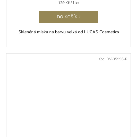
Měrná
129 Kč / 1 ks
cena:
DO KOŠÍKU
Skleněná miska na barvu velká od LUCAS Cosmetics
Kód:
DV-35996-R