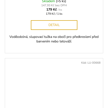
Skladem
(>5 ks)
147,93 Kč bez DPH
179 Kč
/ ks
Měrná
179 Kč / 1 ks
cena:
DETAIL
Voděodolná, slupovací tužka na obočí pro předkreslení před
barvením nebo tetováží.
Kód:
LU-00668