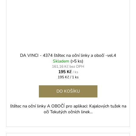
DA VINCI - 4374 štětec na oční linky a obočí -vel.4
Skladem
(>5 ks)
161,16 Kč bez DPH
195 Kč
/ ks
Měrná
195 Kč / 1 ks
cena:
DO KOŠÍKU
štětec na oční linky A OBOČÍ pro aplikaci: Kajalových tužek na
oči Tekutých očních linek...