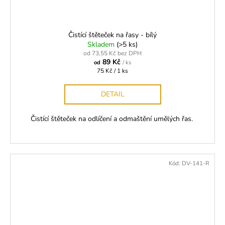
Čistící štěteček na řasy - bílý
Skladem
(>5 ks)
od 73,55 Kč bez DPH
89 Kč
od
/ ks
Měrná
75 Kč / 1 ks
cena:
DETAIL
Čistící štěteček na odlíčení a odmaštění umělých řas.
Kód:
DV-141-R