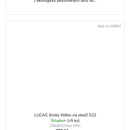
z ekologicky pěstovaných lesů ve...
Kód:
LU-00857
LUCAS široký štětec na obočí S22
Skladem
(>5 ks)
238,84 Kč bez DPH