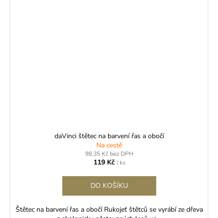
daVinci štětec na barvení řas a obočí
Na cestě
98,35 Kč bez DPH
119 Kč
/ ks
DO KOŠÍKU
Štětec na barvení řas a obočí Rukojeť štětců se vyrábí ze dřeva