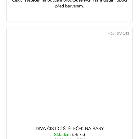
Čistící štěteček na odlíčení prodloužených řas a čištění obočí
před barvením.
Kód:
DV-142
DIVA ČISTÍCÍ ŠTĚTEČEK NA ŘASY
Skladem
(>5 ks)