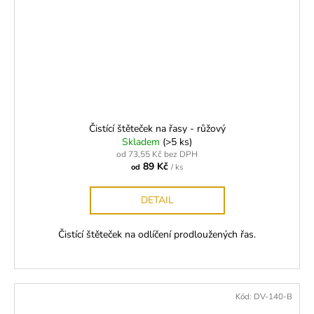
Čistící štěteček na řasy - růžový
Skladem
(>5 ks)
od 73,55 Kč bez DPH
89 Kč
od
/ ks
DETAIL
Čistící štěteček na odlíčení prodloužených řas.
Kód:
DV-140-B