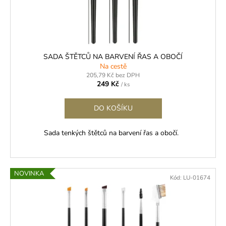
č
d
u
u
j
k
e
t
m
ů
e
SADA ŠTĚTCŮ NA BARVENÍ ŘAS A OBOČÍ
Na cestě
205,79 Kč bez DPH
249 Kč
/ ks
LEPIDLO
MACH
-
DO KOŠÍKU
ULTRA
RYCHLÉ
VOLUME
Sada tenkých štětců na barvení řas a obočí.
/
MEGA
VOLUME
399
NOVINKA
Kč
Kód:
LU-01674