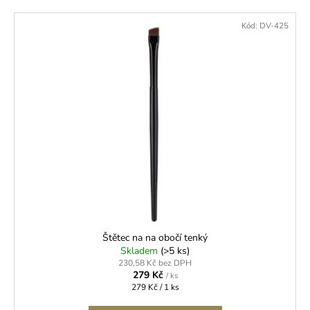
Kód:
DV-425
Štětec na na obočí tenký
Skladem
(>5 ks)
230,58 Kč bez DPH
279 Kč
/ ks
Měrná
279 Kč / 1 ks
cena: