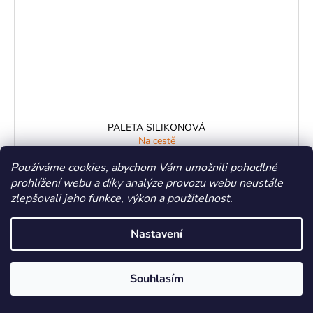
PALETA SILIKONOVÁ
Na cestě
164,46 Kč bez DPH
199 Kč
Používáme cookies, abychom Vám umožnili pohodlné
/ ks
prohlížení webu a díky analýze provozu webu neustále
zlepšovali jeho funkce, výkon a použitelnost.
DO KOŠÍKU
Silikonová paleta na lash lifting/ laminaci obočí nebo barvení.
Nastavení
Souhlasím
Kód:
DV-556