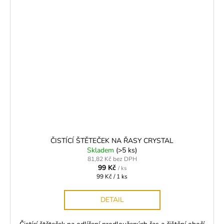
ČISTÍCÍ ŠTĚTEČEK NA ŘASY CRYSTAL
Skladem
(>5 ks)
81,82 Kč bez DPH
99 Kč
/ ks
Měrná
99 Kč / 1 ks
cena:
DETAIL