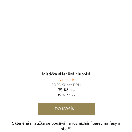
Mistička skleněná hluboká
Na cestě
28,93 Kč bez DPH
35 Kč
/ ks
Měrná
35 Kč / 1 ks
cena:
DO KOŠÍKU
Skleněná mistička se používá na rozmíchání barev na řasy a
obočí.