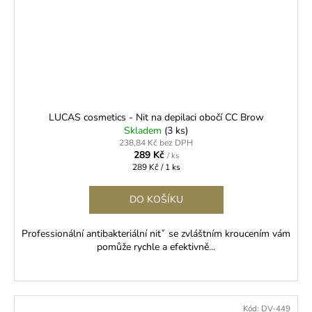
LUCAS cosmetics - Nit na depilaci obočí CC Brow
Skladem
(3 ks)
238,84 Kč bez DPH
289 Kč
/ ks
Měrná
289 Kč / 1 ks
cena:
DO KOŠÍKU
Professionální antibakteriální nitˇ se zvláštním kroucením vám
pomůže rychle a efektivně...
Kód:
DV-449