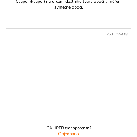
Caliper (kaliper) na určení ideálního tvaru obočí a měření
symetrie obočí.
Kód:
DV-448
CALIPER transparentní
Objednáno