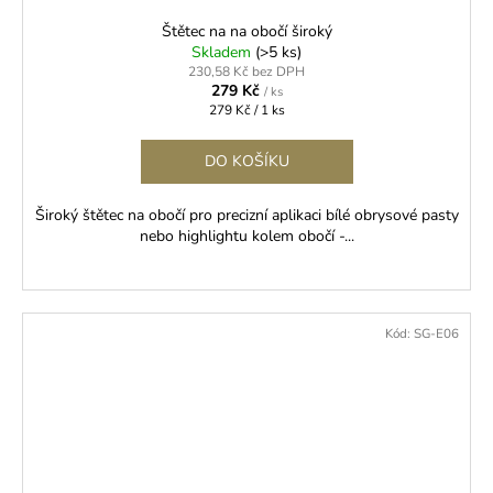
Štětec na na obočí široký
Skladem
(>5 ks)
230,58 Kč bez DPH
279 Kč
/ ks
Měrná
279 Kč / 1 ks
cena:
DO KOŠÍKU
Široký štětec na obočí pro precizní aplikaci bílé obrysové pasty
nebo highlightu kolem obočí -...
Kód:
SG-E06