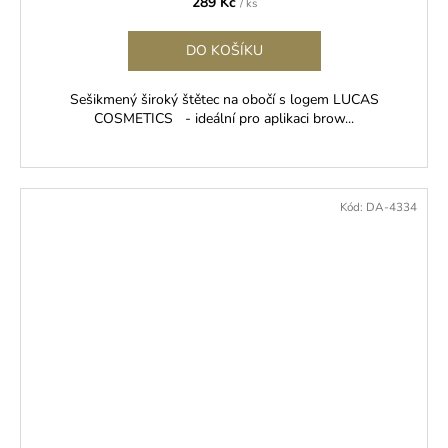
289 Kč
/ ks
DO KOŠÍKU
Sešikmený široký štětec na obočí s logem LUCAS
COSMETICS - ideální pro aplikaci brow...
Kód:
DA-4334