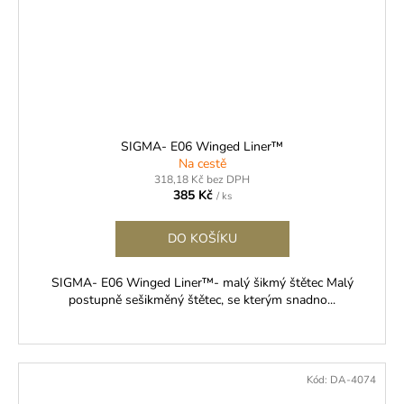
SIGMA- E06 Winged Liner™
Na cestě
318,18 Kč bez DPH
385 Kč
/ ks
DO KOŠÍKU
SIGMA- E06 Winged Liner™- malý šikmý štětec Malý
postupně sešikměný štětec, se kterým snadno...
Kód:
DA-4074