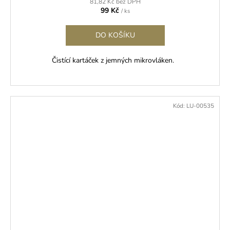
81,82 Kč bez DPH
99 Kč
/ ks
DO KOŠÍKU
Čistící kartáček z jemných mikrovláken.
Kód:
LU-00535