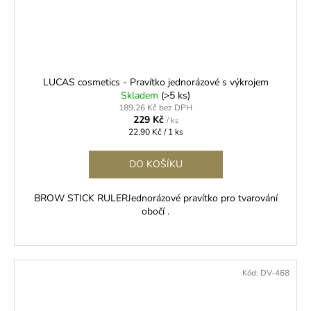
LUCAS cosmetics - Pravítko jednorázové s výkrojem
Skladem
(>5 ks)
189,26 Kč bez DPH
229 Kč
/ ks
Měrná
22,90 Kč / 1 ks
cena:
DO KOŠÍKU
BROW STICK RULERJednorázové pravítko pro tvarování
obočí .
Kód:
DV-468