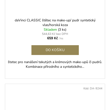
daVinci CLASSIC štětec na make-up/ pudr syntetický
vlas/horská koza
Skladem
(3 ks)
544,63 Kč bez DPH
659 Kč
/ ks
DO KOŠÍKU
štetec pro nanášení tekutých a krémových make-upů či pudrů.
Kombinace přírodního a syntetického...
Kód:
DA-9244