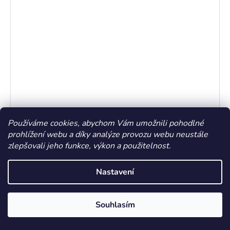
daVinci CLASSIC štětec na modelování/ konturování
Skladem
(3 ks)
Používáme cookies, abychom Vám umožnili pohodlné
395,87 Kč bez DPH
prohlížení webu a díky analýze provozu webu neustále
479 Kč
/ ks
zlepšovali jeho funkce, výkon a použitelnost.
DO KOŠÍKU
Nastavení
CLASSIC štětec na modelování/ konturování Rukojeť štětců
se vyrábí ze dřeva z ekologicky...
Souhlasím