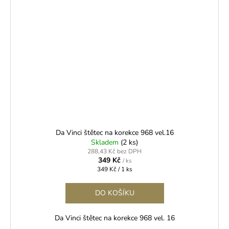
Da Vinci štětec na korekce 968 vel.16
Skladem
(2 ks)
288,43 Kč bez DPH
349 Kč
/ ks
Měrná
349 Kč / 1 ks
cena:
DO KOŠÍKU
Da Vinci štětec na korekce 968 vel. 16