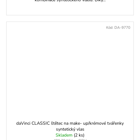
Kód:
DA-9770
daVinci CLASSIC štětec na make- up/krémové tvářenky
syntetický vlas
Skladem
(2 ks)