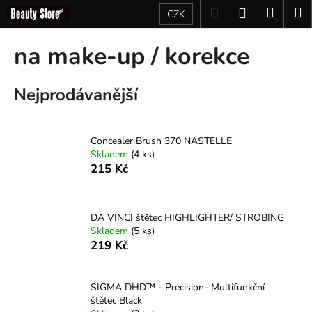
K
Přejít
Hledat
Nákup
M
Přihlášení
CZK
na
o
obsah
Zpět
Zpět
košík
š
na make-up / korekce
í
C
k
Nejprodávanější
o
p
o
Concealer Brush 370 NASTELLE
t
Skladem
(4 ks)
ř
215 Kč
e
b
u
DA VINCI štětec HIGHLIGHTER/ STROBING
Skladem
(5 ks)
j
219 Kč
e
t
SIGMA DHD™ - Precision- Multifunkční
e
štětec Black
n