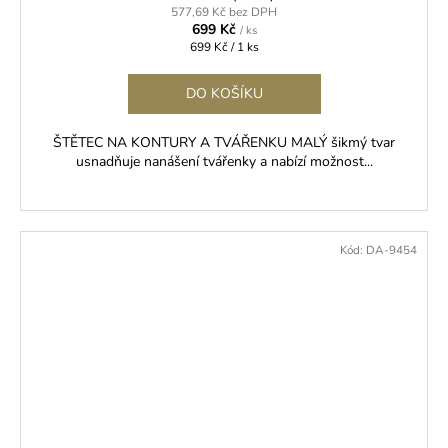
577,69 Kč bez DPH
699 Kč
/ ks
Měrná
699 Kč / 1 ks
cena:
DO KOŠÍKU
ŠTĚTEC NA KONTURY A TVÁŘENKU MALÝ šikmý tvar
usnadňuje nanášení tvářenky a nabízí možnost...
Kód:
DA-9454