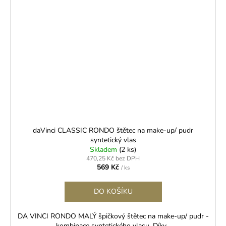
daVinci CLASSIC RONDO štětec na make-up/ pudr
syntetický vlas
Skladem
(2 ks)
470,25 Kč bez DPH
569 Kč
/ ks
DO KOŠÍKU
DA VINCI RONDO MALÝ špičkový štětec na make-up/ pudr -
kombinace syntetického vlasu. Díky...