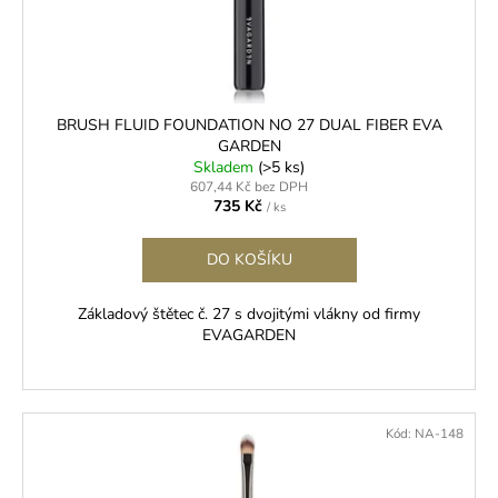
č
d
u
u
j
k
e
t
m
ů
e
BRUSH FLUID FOUNDATION NO 27 DUAL FIBER EVA
GARDEN
Skladem
(>5 ks)
607,44 Kč bez DPH
DIVA
735 Kč
SILK
/ ks
CC
0,05
DO KOŠÍKU
250
Kč
Základový štětec č. 27 s dvojitými vlákny od firmy
EVAGARDEN
Kód:
NA-148