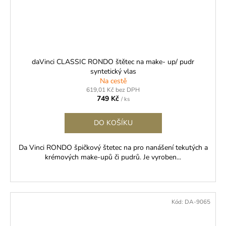
daVinci CLASSIC RONDO štětec na make- up/ pudr
syntetický vlas
Na cestě
619,01 Kč bez DPH
749 Kč
/ ks
DO KOŠÍKU
Da Vinci RONDO špičkový štetec na pro nanášení tekutých a
krémových make-upů či pudrů. Je vyroben...
Kód:
DA-9065