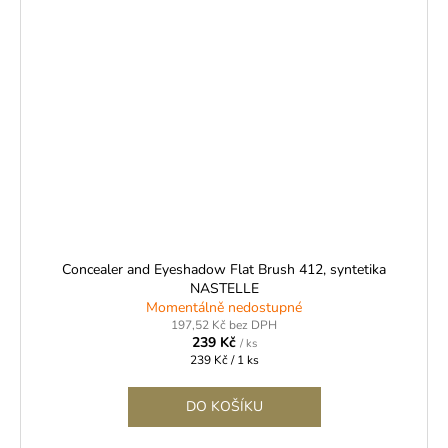
Concealer and Eyeshadow Flat Brush 412, syntetika
NASTELLE
Momentálně nedostupné
197,52 Kč bez DPH
239 Kč
/ ks
Měrná
239 Kč / 1 ks
cena:
DO KOŠÍKU