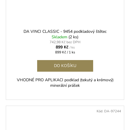
DA VINCI CLASSIC - 9454 podkladový štětec
Skladem
(2 ks)
742,98 Kč bez DPH
899 Kč
/ ks
Měrná
899 Kč / 1 ks
cena:
DO KOŠÍKU
VHODNÉ PRO APLIKACI podklad (tekutý a krémový)
minerální prášek
Kód:
DA-97244