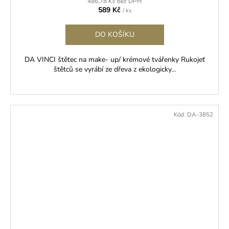
486,78 Kč bez DPH
589 Kč
/ ks
DO KOŠÍKU
DA VINCI štětec na make- up/ krémové tvářenky Rukojeť
štětců se vyrábí ze dřeva z ekologicky...
Kód:
DA-3852