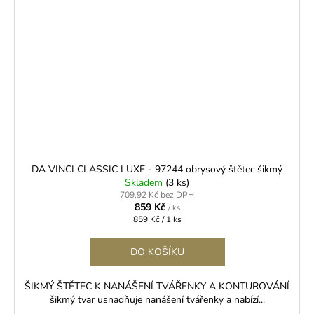
DA VINCI CLASSIC LUXE - 97244 obrysový štětec šikmý
Skladem
(3 ks)
709,92 Kč bez DPH
859 Kč
/ ks
Měrná
859 Kč / 1 ks
cena:
DO KOŠÍKU
ŠIKMÝ ŠTĚTEC K NANÁŠENÍ TVÁŘENKY A KONTUROVÁNÍ
šikmý tvar usnadňuje nanášení tvářenky a nabízí...