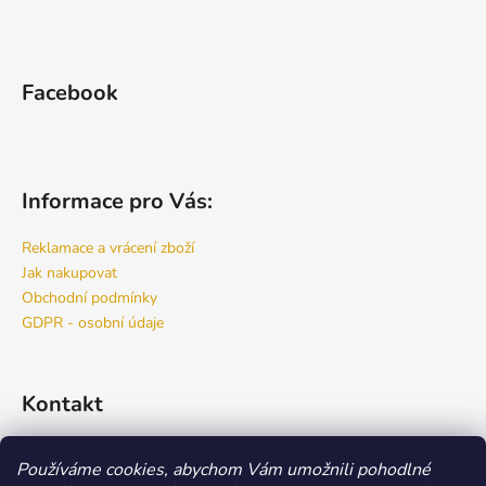
s
u
Facebook
Informace pro Vás:
Reklamace a vrácení zboží
Jak nakupovat
Obchodní podmínky
GDPR - osobní údaje
Kontakt
info
@
bspro.cz
Používáme cookies, abychom Vám umožnili pohodlné
777 444 460