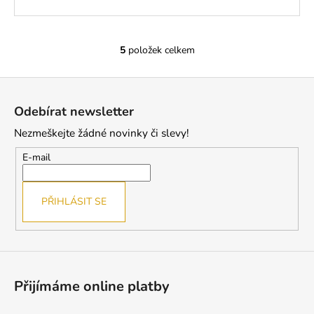
5
položek celkem
O
v
Z
l
á
á
Odebírat newsletter
d
p
a
Nezmeškejte žádné novinky či slevy!
a
c
t
E-mail
í
í
p
r
PŘIHLÁSIT SE
v
k
y
v
ý
Přijímáme online platby
p
i