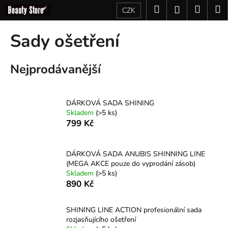
K
Přejít
Hledat
Nákup
M
Přihlášení
CZK
na
o
obsah
Zpět
Zpět
košík
š
Sady ošetření
í
C
k
Nejprodávanější
o
p
o
DÁRKOVÁ SADA SHINING
t
Skladem
(>5 ks)
ř
799 Kč
e
b
DÁRKOVÁ SADA ANUBIS SHINNING LINE
u
(MEGA AKCE pouze do vyprodání zásob)
j
Skladem
(>5 ks)
890 Kč
e
t
SHINING LINE ACTION profesionální sada
e
rozjasňujícího ošetření
n