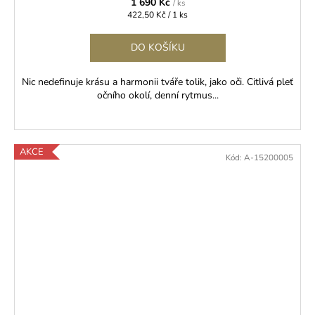
1 690 Kč
/ ks
Měrná
422,50 Kč / 1 ks
cena:
DO KOŠÍKU
Nic nedefinuje krásu a harmonii tváře tolik, jako oči. Citlivá pleť
očního okolí, denní rytmus...
AKCE
Kód:
A-15200005