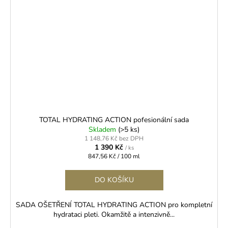
TOTAL HYDRATING ACTION pofesionální sada
Skladem
(>5 ks)
1 148,76 Kč bez DPH
1 390 Kč
/ ks
Měrná
847,56 Kč / 100 ml
cena:
DO KOŠÍKU
SADA OŠETŘENÍ TOTAL HYDRATING ACTION pro kompletní
hydrataci pleti. Okamžitě a intenzivně...