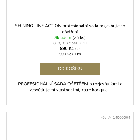
SHINING LINE ACTION profesionální sada rozjasňujícího
ošetření
Skladem
(>5 ks)
818,18 Kč bez DPH
990 Kč
/ ks
Měrná
990 Kč / 1 ks
cena:
DO KOŠÍKU
PROFESIONÁLNÍ SADA OŠETŘENÍ s rozjasňujícími a
zesvětlujícími vlastnostmi, které koriguje...
Kód:
A-14000004