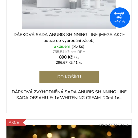
č
d
u
u
j
1 700
k
KČ
e
–47 %
t
m
ů
e
DÁRKOVÁ SADA ANUBIS SHINNING LINE (MEGA AKCE
pouze do vyprodání zásob)
Skladem
(>5 ks)
735,54 Kč bez DPH
LEPIDLO
890 Kč
MACH
/ ks
Měrná
-
296,67 Kč / 1 ks
cena:
ULTRA
RYCHLÉ
DO KOŠÍKU
VOLUME
/
MEGA
DÁRKOVÁ ZVÝHODNĚNÁ SADA ANUBIS SHINNING LINE
VOLUME
SADA OBSAHUJE: 1x WHITENING CREAM 20ml 1x...
399
Kč
AKCE
Kód:
A-PPT152324