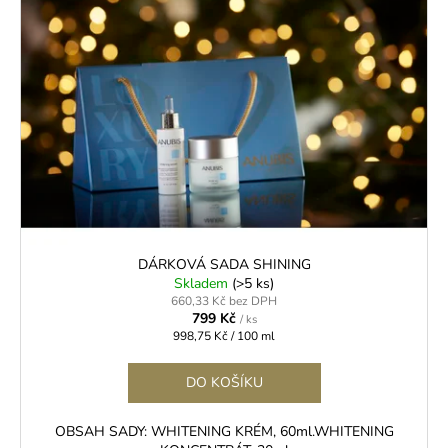
DÁRKOVÁ SADA SHINING
Skladem
(>5 ks)
660,33 Kč bez DPH
799 Kč
/ ks
Měrná
998,75 Kč / 100 ml
cena:
DO KOŠÍKU
OBSAH SADY: WHITENING KRÉM, 60ml.WHITENING