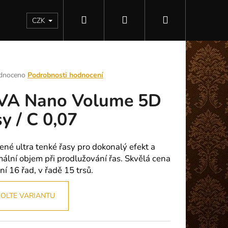
Hledat
Přihlášení
Nákupní
Kontakty
CZK
košík
rné
dnoceno
Podrobnosti hodnocení
ení
VA Nano Volume 5D
tu
sy / C 0,07
ek.
zené ultra tenké řasy pro dokonalý efekt a
ální objem při prodlužování řas. Skvělá cena
ní 16 řad, v řadě 15 trsů.
OLTE VARIANTU
Následující