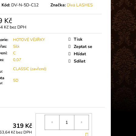
 PLUS (5G)
Kód:
DV-N-5D-C12
Značka:
Diva LASHES
9 Kč
64 Kč bez DPH
á
Tisk
orie
:
HOTOVÉ VĚJÍŘKY
řas
:
Silk
Zeptat se
vení
:
C
Hlídat
as
:
0,07
Sdílet
CLASSIC (zavřené)
ku
:
ota
5D
ku
:
319 Kč
63,64 Kč bez DPH
DO