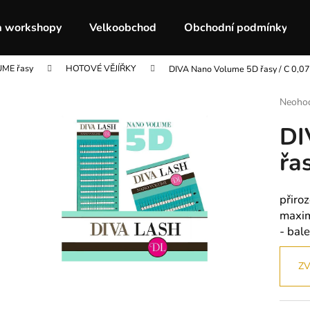
a workshopy
Velkoobchod
Obchodní podmínky
ME řasy
HOTOVÉ VĚJÍŘKY
DIVA Nano Volume 5D řasy / C 0,07
Co potřebujete najít?
Průmě
Neoho
hodnoc
DI
produk
HLEDAT
je
řa
0,0
z
5
Doporučujeme
hvězdič
přiro
maxim
- bale
ZV