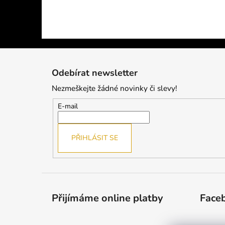
Z
á
Odebírat newsletter
p
Nezmeškejte žádné novinky či slevy!
a
t
E-mail
í
PŘIHLÁSIT SE
Přijímáme online platby
Face