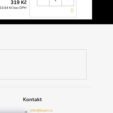
319 Kč
63,64 Kč bez DPH
DO
KOŠÍKU
Kontakt
info
@
bspro.cz