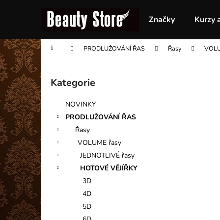
K
Přejít
na
o
Značky
Kurzy 
obsah
Zpět
Zpět
š
do
do
í
Domů
PRODLUŽOVÁNÍ ŘAS
Řasy
VOLU
obchodu
obchodu
k
P
o
Kategorie
Přeskočit
s
kategorie
t
NOVINKY
r
PRODLUŽOVÁNÍ ŘAS
a
Řasy
n
VOLUME řasy
n
JEDNOTLIVÉ řasy
í
HOTOVÉ VĚJÍŘKY
p
3D
a
4D
n
5D
e
6D