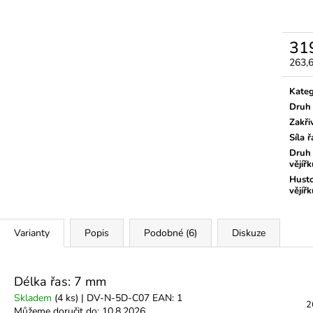
3M MICROPORE HYPOALERGENNÍ
LEPIDLO ULTRA
PAPÍROVÁ PÁSKA
350 Kč
45 Kč
31
263,
Měrn
cena:
Kateg
Druh 
Zakři
Síla ř
Druh
vějíř
Hust
vějíř
Varianty
Popis
Podobné (6)
Diskuze
Délka řas: 7 mm
Skladem
(4 ks)
| DV-N-5D-C07
EAN:
1
2
Můžeme doručit do:
10.8.2026