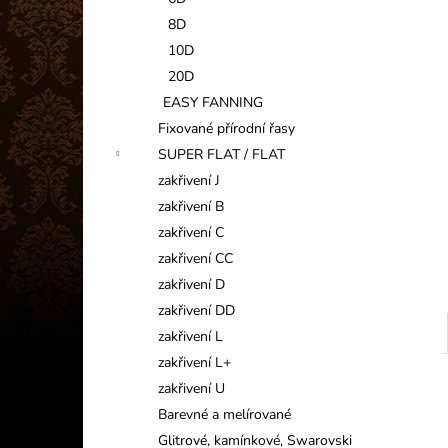
INFORMAČNÍ KARTIČKA
l
8D
1 Kč
10D
20D
EASY FANNING
Fixované přírodní řasy
SUPER FLAT / FLAT
zakřivení J
zakřivení B
zakřivení C
zakřivení CC
zakřivení D
zakřivení DD
zakřivení L
zakřivení L+
zakřivení U
Barevné a melírované
Glitrové, kamínkové, Swarovski