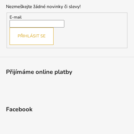
p
Nezmeškejte žádné novinky či slevy!
a
t
E-mail
í
PŘIHLÁSIT SE
Přijímáme online platby
Facebook