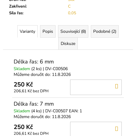
č
u
Zakřivení
:
C
j
Síla řas
:
0,05
e
m
Varianty
Popis
Související (8)
Podobné (2)
e
Diskuze
GELOVÝ
ODSTRAŇOVAČ
Délka řas: 6 mm
LEPIDLA
Skladem
(2 ks)
| DV-C00506
189
Můžeme doručit do:
11.8.2026
Kč
250 Kč
DO
206,61 Kč bez DPH
KOŠÍ
Délka řas: 7 mm
Skladem
(4 ks)
| DV-C00507
EAN:
1
Můžeme doručit do:
11.8.2026
250 Kč
DO
206,61 Kč bez DPH