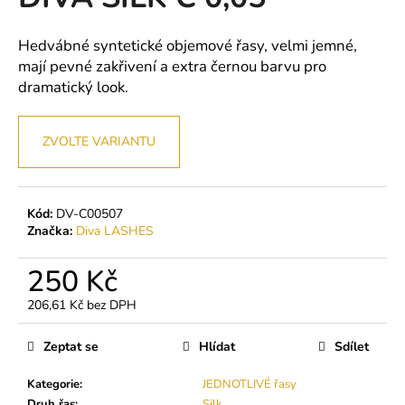
je
a
0,0
z
j
Hedvábné syntetické objemové řasy, velmi jemné,
5
mají pevné zakřivení a extra černou barvu pro
í
hvězdiček.
dramatický look.
t
?
ZVOLTE VARIANTU
HLEDAT
Kód:
DV-C00507
Značka:
Diva LASHES
250 Kč
D
o
206,61 Kč bez DPH
Měrná
p
cena:
o
Zeptat se
Hlídat
Sdílet
r
u
Kategorie
:
JEDNOTLIVÉ řasy
Druh řas
:
Silk