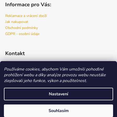
Informace pro Vás:
Reklamace a vrácení zboží
Jak nakupovat
Obchodní podmínky
GDPR - osobní údaje
Kontakt
info
@
bspro.cz
Používáme cookies, abychom Vám umožnili pohodlné
777 444 460
prohlížení webu a díky analýze provozu webu neustále
777 444 470
zlepšovali jeho funkce, výkon a použitelnost.
Náš FACEBOOK
Nastavení
Vytvořil Shoptet
Copyright 2026
Beauty Store
. Všechna práva vyhrazena.
Upravit
Souhlasím
nastavení cookies