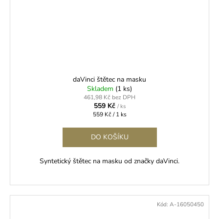
daVinci štětec na masku
Skladem
(1 ks)
461,98 Kč bez DPH
559 Kč
/ ks
Měrná
559 Kč / 1 ks
cena:
DO KOŠÍKU
Syntetický štětec na masku od značky daVinci.
Kód:
A-16050450