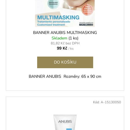
č
d
u
u
j
k
e
t
m
ů
e
BANNER ANUBIS MULTIMASKING
Skladem
(1 ks)
81,82 Kč bez DPH
99 Kč
/ ks
BL
MINK
C
DO KOŠÍKU
0,2
250
BANNER ANUBIS Rozměry: 65 x 90 cm
Kč
Kód:
A-15130050