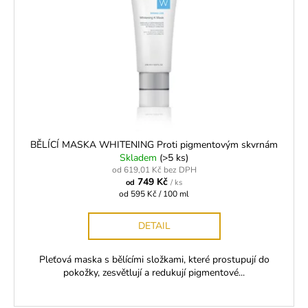
BĚLÍCÍ MASKA WHITENING Proti pigmentovým skvrnám
Skladem
(>5 ks)
od 619,01 Kč bez DPH
749 Kč
od
/ ks
Měrná
od 595 Kč / 100 ml
cena:
DETAIL
Pleťová maska s bělícími složkami, které prostupují do
pokožky, zesvětlují a redukují pigmentové...