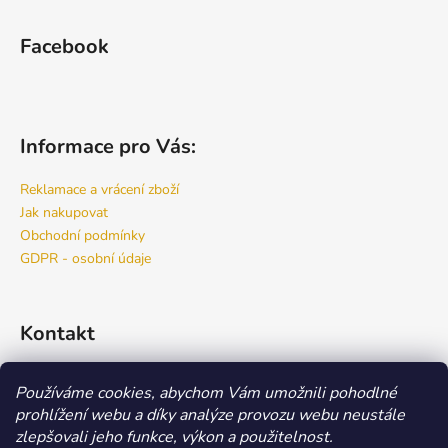
Facebook
Informace pro Vás:
Reklamace a vrácení zboží
Jak nakupovat
Obchodní podmínky
GDPR - osobní údaje
Kontakt
info
@
bspro.cz
Používáme cookies, abychom Vám umožnili pohodlné
777 444 460
prohlížení webu a díky analýze provozu webu neustále
777 444 470
zlepšovali jeho funkce, výkon a použitelnost.
Náš FACEBOOK