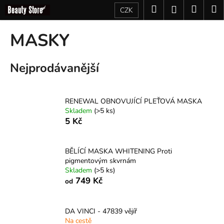
K
Přejít
Hledat
Nákup
M
Přihlášení
CZK
na
o
obsah
Zpět
Zpět
košík
š
MASKY
í
C
k
Nejprodávanější
o
p
o
RENEWAL OBNOVUJÍCÍ PLEŤOVÁ MASKA
t
Skladem
(>5 ks)
ř
5 Kč
e
b
BĚLÍCÍ MASKA WHITENING Proti
u
pigmentovým skvrnám
j
Skladem
(>5 ks)
749 Kč
od
e
t
e
DA VINCI - 47839 vějíř
n
Na cestě