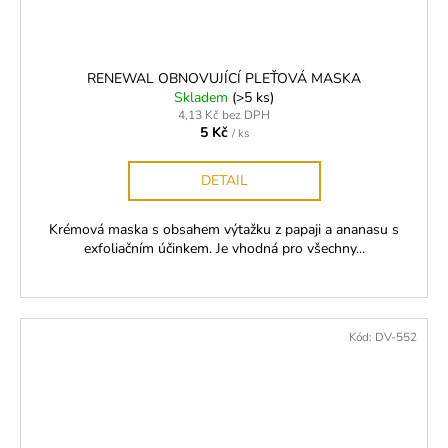
RENEWAL OBNOVUJÍCÍ PLEŤOVÁ MASKA
Skladem
(>5 ks)
4,13 Kč bez DPH
5 Kč
/ ks
DETAIL
Krémová maska s obsahem výtažku z papaji a ananasu s
exfoliačním účinkem. Je vhodná pro všechny...
Kód:
DV-552