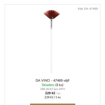
Kód:
DA-47469
DA VINCI - 47469 vějíř
Skladem
(3 ks)
189,26 Kč bez DPH
229 Kč
/ ks
Měrná
229 Kč / 1 ks
cena: