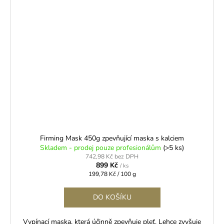
Firming Mask 450g zpevňující maska s kalciem
Skladem - prodej pouze profesionálům
(>5 ks)
742,98 Kč bez DPH
899 Kč
/ ks
Měrná
199,78 Kč / 100 g
cena:
DO KOŠÍKU
Vypínací maska, která účinně zpevňuje pleť. Lehce zvyšuje