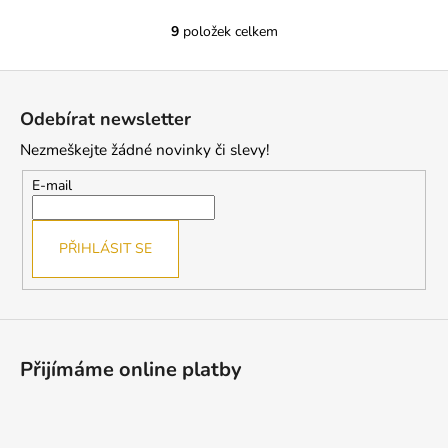
9
položek celkem
O
v
Z
l
á
á
Odebírat newsletter
d
p
a
Nezmeškejte žádné novinky či slevy!
a
c
t
E-mail
í
í
p
r
PŘIHLÁSIT SE
v
k
y
v
ý
Přijímáme online platby
p
i
s
u