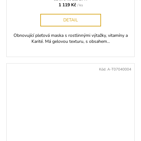
1 119 Kč
/ ks
DETAIL
Obnovující pleťová maska s rostlinnými výtažky, vitamíny a
Karité. Má gelovou texturu, s obsahem...
Kód:
A-T07040004