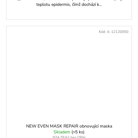
teplotu epidermis, čímž dochází k...
Kód:
A-12120050
NEW EVEN MASK REPAIR obnovující maska
Skladem
(>5 ks)
924,79 Kč bez DPH