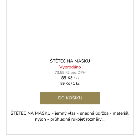
ŠTĚTEC NA MASKU
Vyprodáno
73,55 Kč bez DPH
89 Kč
/ ks
Měrná
89 Kč / 1 ks
cena:
DO KOŠÍKU
ŠTĚTEC NA MASKU - jemný vlas - snadná údržba - materiál:
nylon - průhledná rukojeť rozměry:...