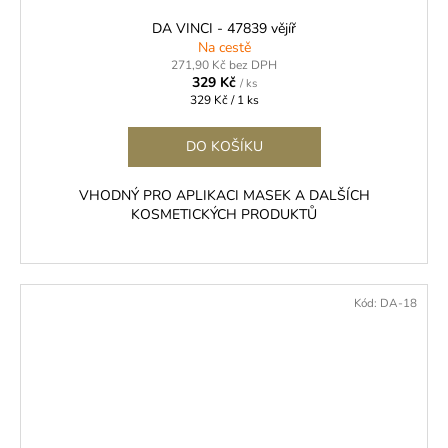
DA VINCI - 47839 vějíř
Na cestě
271,90 Kč bez DPH
329 Kč
/ ks
Měrná
329 Kč / 1 ks
cena:
DO KOŠÍKU
VHODNÝ PRO APLIKACI MASEK A DALŠÍCH
KOSMETICKÝCH PRODUKTŮ
Kód:
DA-18