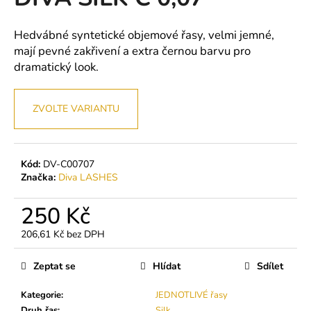
je
a
0,0
z
j
Hedvábné syntetické objemové řasy, velmi jemné,
5
mají pevné zakřivení a extra černou barvu pro
í
hvězdiček.
dramatický look.
t
?
ZVOLTE VARIANTU
HLEDAT
Kód:
DV-C00707
Značka:
Diva LASHES
250 Kč
D
o
206,61 Kč bez DPH
Měrná
p
cena:
o
Zeptat se
Hlídat
Sdílet
r
u
Kategorie
:
JEDNOTLIVÉ řasy
Druh řas
:
Silk