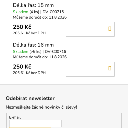
Délka řas: 15 mm
Skladem
(4 ks)
| DV-C00715
Můžeme doručit do:
11.8.2026
250 Kč
DO
206,61 Kč bez DPH
KOŠÍ
Délka řas: 16 mm
Skladem
(>5 ks)
| DV-C00716
Můžeme doručit do:
11.8.2026
250 Kč
DO
206,61 Kč bez DPH
KOŠÍ
Z
á
Odebírat newsletter
p
Nezmeškejte žádné novinky či slevy!
a
t
E-mail
í