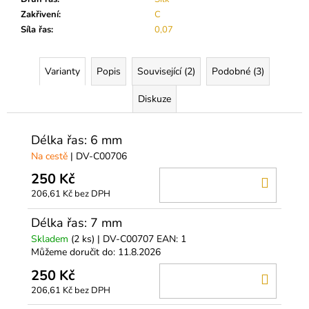
č
u
Zakřivení
:
C
j
Síla řas
:
0,07
e
m
Varianty
Popis
Související (2)
Podobné (3)
e
Diskuze
PODLOŽKY
POD
Délka řas: 6 mm
OČI
S
Na cestě
| DV-C00706
KOLAGENEM
(SYMETRICKÉ
250 Kč
DO
-
206,61 Kč bez DPH
KOŠÍ
BÍLÉ)
140
Délka řas: 7 mm
Kč
Skladem
(2 ks)
| DV-C00707
EAN:
1
Můžeme doručit do:
11.8.2026
250 Kč
DO
206,61 Kč bez DPH
KOŠÍ