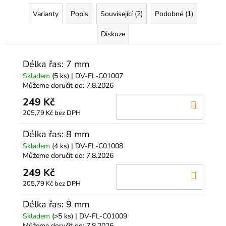
Varianty
Popis
Související (2)
Podobné (1)
Diskuze
Délka řas: 7 mm
Skladem
(5 ks)
| DV-FL-C01007
Můžeme doručit do:
7.8.2026
249 Kč
DO
205,79 Kč bez DPH
KOŠÍ
Délka řas: 8 mm
Skladem
(4 ks)
| DV-FL-C01008
Můžeme doručit do:
7.8.2026
249 Kč
DO
205,79 Kč bez DPH
KOŠÍ
Délka řas: 9 mm
Skladem
(>5 ks)
| DV-FL-C01009
Můžeme doručit do:
7.8.2026