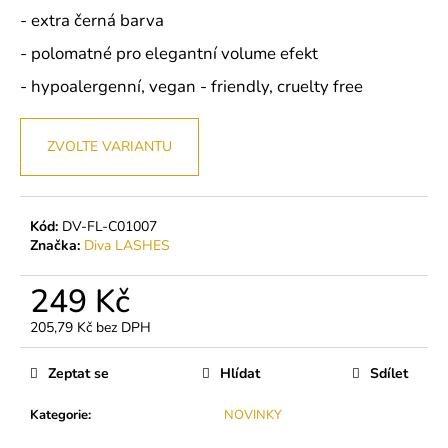
č
- extra černá barva
u
j
- polomatné pro elegantní volume efekt
e
- hypoalergenní, vegan - friendly, cruelty free
m
e
ZVOLTE VARIANTU
LEPIDLO
MACH
-
ULTRA
Kód:
DV-FL-C01007
RYCHLÉ
Značka:
Diva LASHES
VOLUME
/
MEGA
249 Kč
VOLUME
205,79 Kč bez DPH
399
Měrná
Kč
cena:
Zeptat se
Hlídat
Sdílet
Kategorie
:
NOVINKY