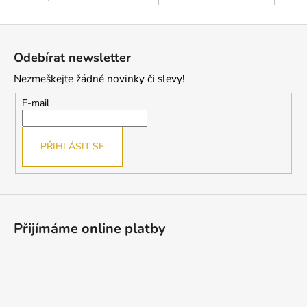
KOŠÍ
Z
á
Odebírat newsletter
p
Nezmeškejte žádné novinky či slevy!
a
t
E-mail
í
PŘIHLÁSIT SE
Přijímáme online platby