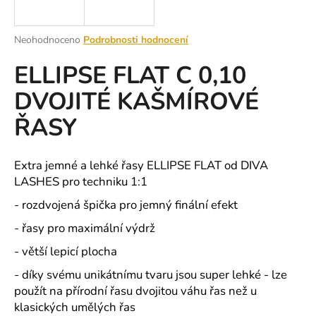
a
j
Průměrné
Neohodnoceno
Podrobnosti hodnocení
í
hodnocení
ELLIPSE FLAT C 0,10
produktu
t
je
?
DVOJITÉ KAŠMÍROVÉ
0,0
z
ŘASY
5
hvězdiček.
HLEDAT
Extra jemné a lehké řasy ELLIPSE FLAT od DIVA
LASHES pro techniku 1:1
- rozdvojená špička pro jemný finální efekt
D
- řasy pro maximální výdrž
o
- větší lepicí plocha
p
o
- díky svému unikátnímu tvaru jsou super lehké - lze
r
použít na přírodní řasu dvojitou váhu řas než u
u
klasických umělých řas