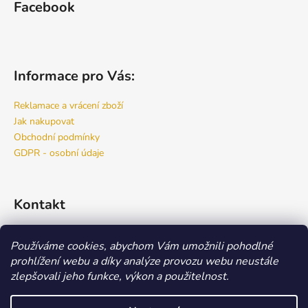
Facebook
Informace pro Vás:
Reklamace a vrácení zboží
Jak nakupovat
Obchodní podmínky
GDPR - osobní údaje
Kontakt
info
@
bspro.cz
Používáme cookies, abychom Vám umožnili pohodlné
777 444 460
prohlížení webu a díky analýze provozu webu neustále
777 444 470
zlepšovali jeho funkce, výkon a použitelnost.
Náš FACEBOOK