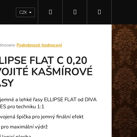
Hledat
Přihlášení
Nákupní
Kontakty
CZK
košík
rné
dnoceno
Podrobnosti hodnocení
ení
LIPSE FLAT C 0,20
tu
OJITÉ KAŠMÍROVÉ
ASY
ek.
 jemné a lehké řasy ELLIPSE FLAT od DIVA
S pro techniku 1:1
dvojená špička pro jemný finální efekt
Následující
y pro maximální výdrž
í lepicí plocha