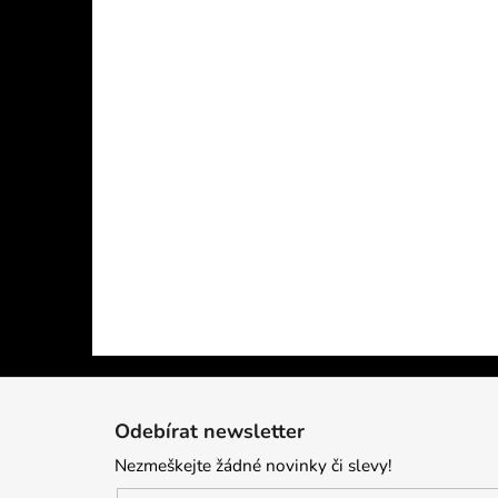
Z
á
Odebírat newsletter
p
Nezmeškejte žádné novinky či slevy!
a