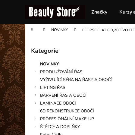
K
Přejít
na
o
Značky
Kurzy 
obsah
Zpět
Zpět
š
do
do
í
Domů
NOVINKY
ELLIPSE FLAT C 0,20 DVOJI
obchodu
obchodu
k
P
o
Kategorie
Přeskočit
s
kategorie
t
NOVINKY
r
PRODLUŽOVÁNÍ ŘAS
a
VYŽIVUJÍCÍ SÉRA NA ŘASY A OBOČÍ
n
LIFTING ŘAS
n
BARVENÍ ŘAS A OBOČÍ
í
LAMINACE OBOČÍ
p
6D REKONSTRUKCE OBOČÍ
a
PROFESIONÁLNÍ MAKE-UP
n
ŠTĚTCE A DOPLŇKY
e
Kufry / židle