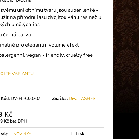
 PLUS (5G)
y svému unikátnímu tvaru jsou super lehké -
užít na přírodní řasu dvojitou váhu řas než u
ckých umělých řas
ra černá barva
omatné pro elegantní volume efekt
alergenní, vegan - friendly, cruelty free
OLTE VARIANTU
Kód:
DV-FL-C00207
Značka:
Diva LASHES
9 Kč
79 Kč bez DPH
á
Tisk
orie
:
NOVINKY