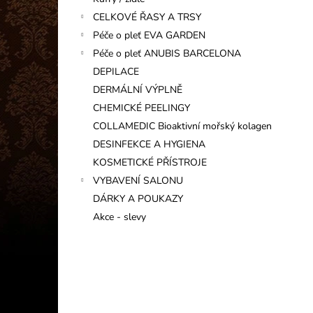
INFORMAČNÍ KARTIČKA
l
CELKOVÉ ŘASY A TRSY
1 Kč
Péče o pleť EVA GARDEN
Péče o pleť ANUBIS BARCELONA
DEPILACE
DERMÁLNÍ VÝPLNĚ
CHEMICKÉ PEELINGY
COLLAMEDIC Bioaktivní mořský kolagen
DESINFEKCE A HYGIENA
KOSMETICKÉ PŘÍSTROJE
VYBAVENÍ SALONU
DÁRKY A POUKAZY
Akce - slevy