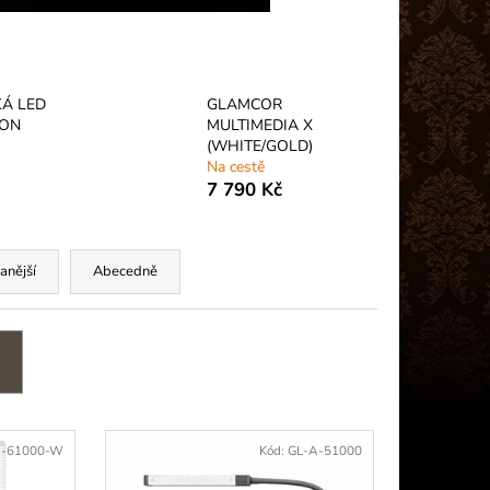
- ULTRA RYCHLÉ
A VOLUME
Á LED
GLAMCOR
ON
MULTIMEDIA X
(WHITE/GOLD)
Na cestě
7 790 Kč
anější
Abecedně
A-61000-W
Kód:
GL-A-51000