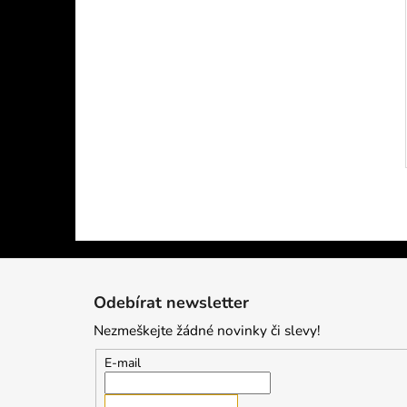
Z
á
Odebírat newsletter
p
Nezmeškejte žádné novinky či slevy!
a
t
E-mail
í