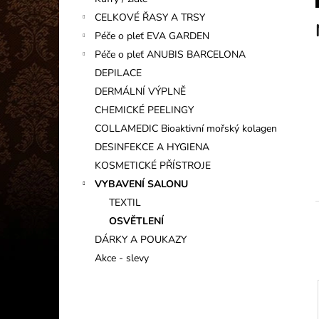
INFORMAČNÍ KARTIČKA
l
CELKOVÉ ŘASY A TRSY
1 Kč
Péče o pleť EVA GARDEN
Péče o pleť ANUBIS BARCELONA
DEPILACE
DERMÁLNÍ VÝPLNĚ
CHEMICKÉ PEELINGY
COLLAMEDIC Bioaktivní mořský kolagen
DESINFEKCE A HYGIENA
KOSMETICKÉ PŘÍSTROJE
VYBAVENÍ SALONU
TEXTIL
OSVĚTLENÍ
DÁRKY A POUKAZY
í
Akce - slevy