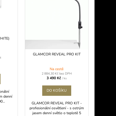
HITE)
GLAMCOR REVEAL PRO KIT
H
Na cestě
2 884,30 Kč bez DPH
3 490 Kč
/ ks
DO KOŠÍKU
onální
em denní
0...
GLAMCOR REVEAL PRO KIT -
profesionální osvětlení - s ostrým
jasem denní světlo o teplotě 5