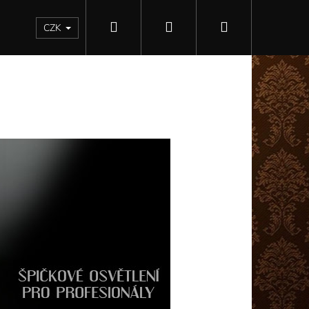
Hledat
Přihlášení
Nákupní
Kontakty
CZK
košík
Následující