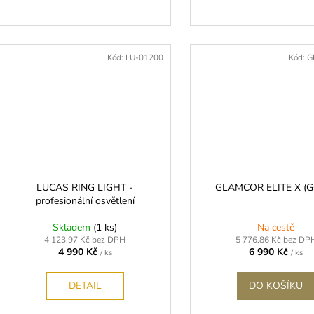
Kód:
LU-01200
Kód:
G
LUCAS RING LIGHT -
GLAMCOR ELITE X (
profesionální osvětlení
Skladem
(1 ks)
Na cestě
4 123,97 Kč bez DPH
5 776,86 Kč bez DP
4 990 Kč
6 990 Kč
/ ks
/ ks
DETAIL
DO KOŠÍKU