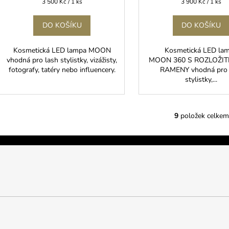
Měrná
Měrná
3 500 Kč / 1 ks
3 900 Kč / 1 ks
cena:
cena:
DO KOŠÍKU
DO KOŠÍKU
Kosmetická LED lampa MOON
Kosmetická LED la
vhodná pro lash stylistky, vizážisty,
MOON 360 S ROZLOŽIT
fotografy, tatéry nebo influencery.
RAMENY vhodná pro 
stylistky,...
9
položek celkem
O
v
l
á
d
a
c
í
p
r