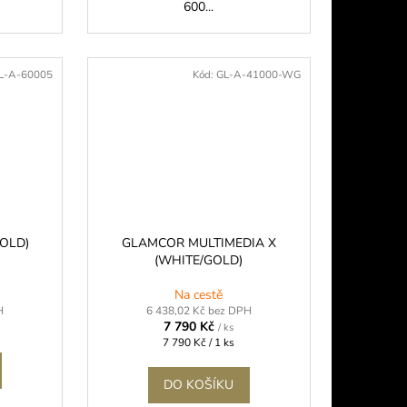
600...
L-A-60005
Kód:
GL-A-41000-WG
GOLD)
GLAMCOR MULTIMEDIA X
(WHITE/GOLD)
Na cestě
H
6 438,02 Kč bez DPH
7 790 Kč
/ ks
Měrná
7 790 Kč / 1 ks
cena:
DO KOŠÍKU