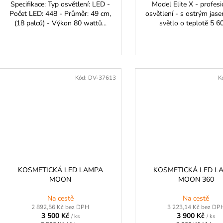
Specifikace: Typ osvětlení: LED -
Model Elite X - profesi
Počet LED: 448 - Průměr: 49 cm,
osvětlení - s ostrým jas
(18 palců) - Výkon 80 wattů...
světlo o teplotě 5 60
Kód:
DV-37613
K
KOSMETICKÁ LED LAMPA
KOSMETICKÁ LED L
MOON
MOON 360
Na cestě
Na cestě
2 892,56 Kč bez DPH
3 223,14 Kč bez DP
3 500 Kč
3 900 Kč
/ ks
/ ks