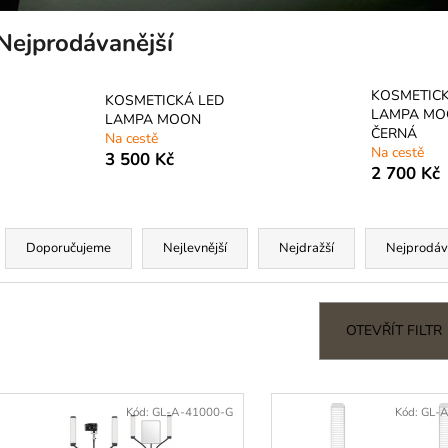
3M MICROPORE HYPOALERGENNÍ
LEPIDLO MACH 
PAPÍROVÁ PÁSKA
VOLUME / MEG
Nejprodávanější
45 Kč
399 Kč
KOSMETICK
KOSMETICKÁ LED
LAMPA MO
LAMPA MOON
ČERNÁ
Na cestě
Na cestě
3 500 Kč
2 700 Kč
Ř
a
Doporučujeme
Nejlevnější
Nejdražší
Nejprodáv
z
e
n
OTEVŘÍT FILTR
p
V
r
ý
Kód:
GL-A-41000-G
Kód:
GL-
o
p