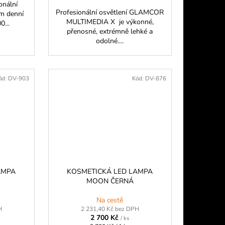
onální
Profesionální osvětlení GLAMCOR
em denní
MULTIMEDIA X je výkonné,
0...
přenosné, extrémně lehké a
odolné....
ód:
DV-903
Kód:
DV-876
AMPA
KOSMETICKÁ LED LAMPA
MOON ČERNÁ
Na cestě
H
2 231,40 Kč bez DPH
2 700 Kč
/ ks