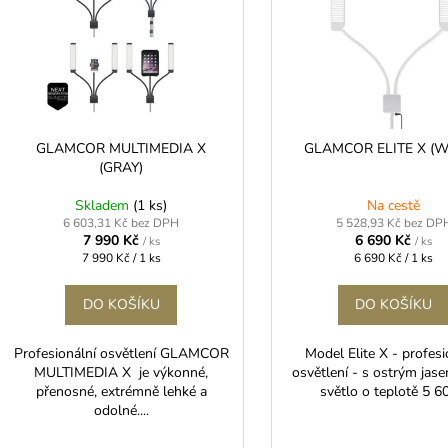
d
u
s
k
p
t
r
ů
o
d
GLAMCOR MULTIMEDIA X
GLAMCOR ELITE X (W
(GRAY)
u
k
Skladem
(1 ks)
Na cestě
t
6 603,31 Kč bez DPH
5 528,93 Kč bez DP
7 990 Kč
6 690 Kč
/ ks
/ ks
ů
Měrná
Měrná
7 990 Kč / 1 ks
6 690 Kč / 1 ks
cena:
cena:
DO KOŠÍKU
DO KOŠÍKU
Profesionální osvětlení GLAMCOR
Model Elite X - profesi
MULTIMEDIA X je výkonné,
osvětlení - s ostrým jas
přenosné, extrémně lehké a
světlo o teplotě 5 60
odolné....