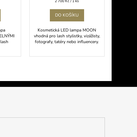
Měrná
2 700 Kč / 1 ks
cena:
DO KOŠÍKU
mpa
Kosmetická LED lampa MOON
ELNÝMI
vhodná pro lash stylistky, vizážisty,
lash
fotografy, tatéry nebo influencery.