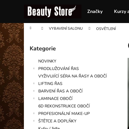
K
Přejít
na
o
Značky
Kurzy 
obsah
Zpět
Zpět
š
do
do
í
Domů
VYBAVENÍ SALONU
OSVĚTLENÍ
obchodu
obchodu
k
P
o
Kategorie
Přeskočit
s
kategorie
t
NOVINKY
r
PRODLUŽOVÁNÍ ŘAS
a
VYŽIVUJÍCÍ SÉRA NA ŘASY A OBOČÍ
n
LIFTING ŘAS
n
BARVENÍ ŘAS A OBOČÍ
í
LAMINACE OBOČÍ
p
6D REKONSTRUKCE OBOČÍ
a
PROFESIONÁLNÍ MAKE-UP
n
ŠTĚTCE A DOPLŇKY
e
Kufry / židle