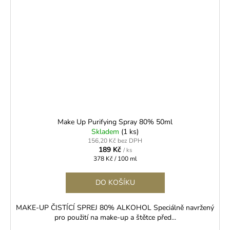
Make Up Purifying Spray 80% 50ml
Skladem
(1 ks)
156,20 Kč bez DPH
189 Kč
/ ks
Měrná
378 Kč / 100 ml
cena:
DO KOŠÍKU
MAKE-UP ČISTÍCÍ SPREJ 80% ALKOHOL Speciálně navržený
pro použití na make-up a štětce před...