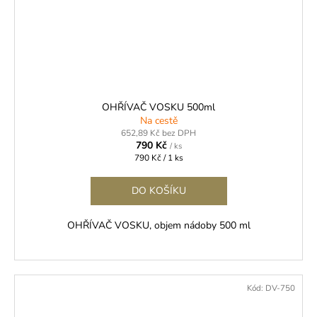
OHŘÍVAČ VOSKU 500ml
Na cestě
652,89 Kč bez DPH
790 Kč
/ ks
Měrná
790 Kč / 1 ks
cena:
DO KOŠÍKU
OHŘÍVAČ VOSKU, objem nádoby 500 ml
Kód:
DV-750