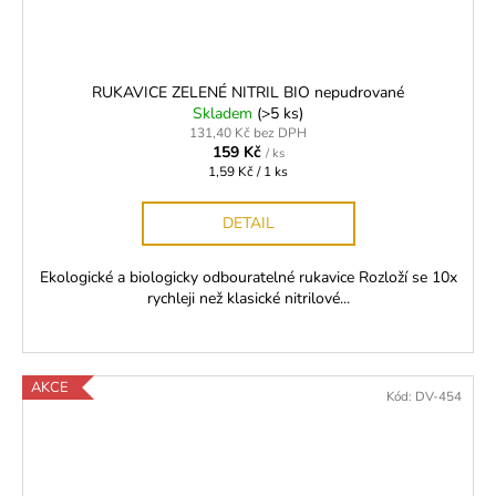
RUKAVICE ZELENÉ NITRIL BIO nepudrované
Skladem
(>5 ks)
131,40 Kč bez DPH
159 Kč
/ ks
Měrná
1,59 Kč / 1 ks
cena:
DETAIL
Ekologické a biologicky odbouratelné rukavice Rozloží se 10x
rychleji než klasické nitrilové...
AKCE
Kód:
DV-454