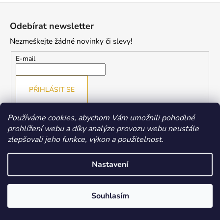
Z
l
á
á
Odebírat newsletter
d
p
a
Nezmeškejte žádné novinky či slevy!
a
c
t
E-mail
í
í
p
r
PŘIHLÁSIT SE
v
k
y
Používáme cookies, abychom Vám umožnili pohodlné
v
prohlížení webu a díky analýze provozu webu neustále
ý
zlepšovali jeho funkce, výkon a použitelnost.
Přijímáme online platby
p
i
Nastavení
s
u
Souhlasím
Facebook