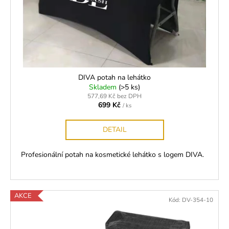
č
ů
o
u
d
j
e
u
m
k
e
t
ů
DIVA potah na lehátko
LEPIDLO
Skladem
(>5 ks)
ULTRA
577,69 Kč bez DPH
PLUS
699 Kč
/ ks
(5G)
350
DETAIL
Kč
Profesionální potah na kosmetické lehátko s logem DIVA.
AKCE
Kód:
DV-354-10