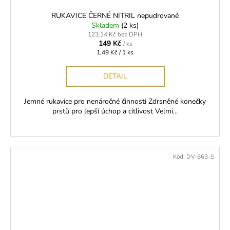
RUKAVICE ČERNÉ NITRIL nepudrované
Skladem
(2 ks)
123,14 Kč bez DPH
149 Kč
/ ks
Měrná
1,49 Kč / 1 ks
cena:
DETAIL
Jemné rukavice pro nenáročné činnosti Zdrsněné konečky
prstů pro lepší úchop a citlivost Velmi...
Kód:
DV-563-S