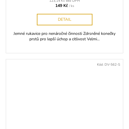
123,14 Kč bez DPH
149 Kč
/ ks
DETAIL
Jemné rukavice pro nenáročné činnosti Zdrsněné konečky
prstů pro lepší úchop a citlivost Velmi...
Kód:
DV-562-S