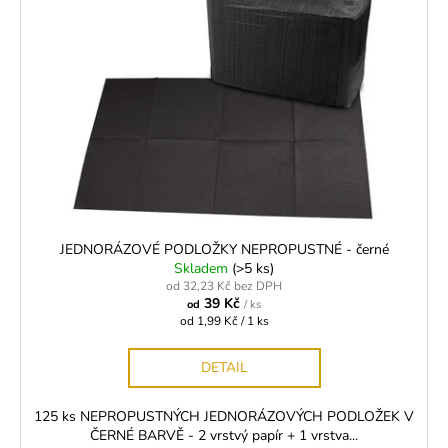
JEDNORÁZOVÉ PODLOŽKY NEPROPUSTNÉ - černé
Skladem
(>5 ks)
od 32,23 Kč bez DPH
39 Kč
od
/ ks
Měrná
od 1,99 Kč / 1 ks
cena:
DETAIL
125 ks NEPROPUSTNÝCH JEDNORÁZOVÝCH PODLOŽEK V
ČERNÉ BARVĚ - 2 vrstvý papír + 1 vrstva...