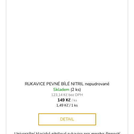
RUKAVICE PEVNÉ BÍLÉ NITRIL nepudrované
Skladem
(2 ks)
123,14 Kč bez DPH
149 Kč
/ ks
Měrná
1,49 Kč / 1 ks
cena:
DETAIL
Univerzální klasické nitrilové rukavice pro mnoho činností