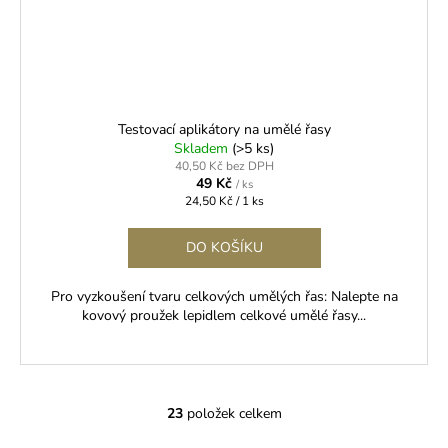
Testovací aplikátory na umělé řasy
Skladem
(>5 ks)
40,50 Kč bez DPH
49 Kč
/ ks
Měrná
24,50 Kč / 1 ks
cena:
DO KOŠÍKU
Pro vyzkoušení tvaru celkových umělých řas: Nalepte na
kovový proužek lepidlem celkové umělé řasy...
23
položek celkem
O
v