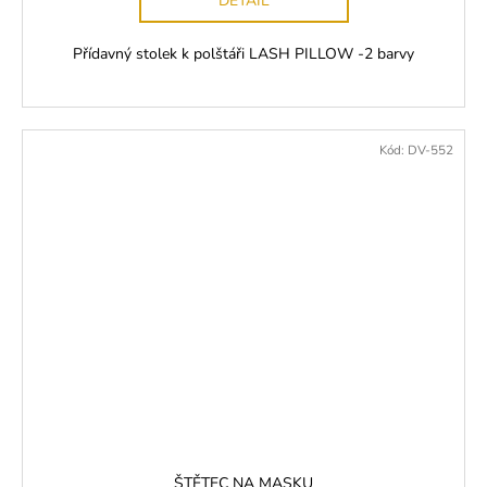
DETAIL
Přídavný stolek k polštáři LASH PILLOW -2 barvy
Kód:
DV-552
ŠTĚTEC NA MASKU