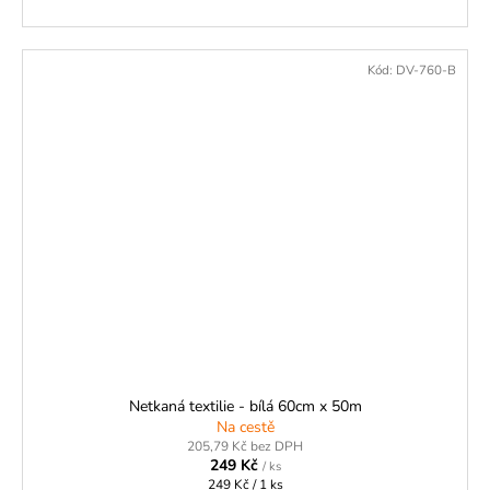
Kód:
DV-760-B
Netkaná textilie - bílá 60cm x 50m
Na cestě
205,79 Kč bez DPH
249 Kč
/ ks
Měrná
249 Kč / 1 ks