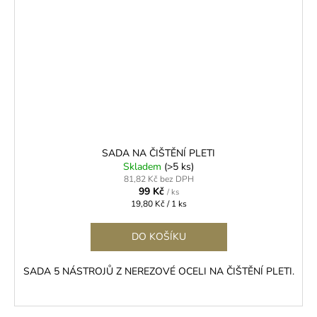
SADA NA ČIŠTĚNÍ PLETI
Skladem
(>5 ks)
81,82 Kč bez DPH
99 Kč
/ ks
Měrná
19,80 Kč / 1 ks
cena:
DO KOŠÍKU
SADA 5 NÁSTROJŮ Z NEREZOVÉ OCELI NA ČIŠTĚNÍ PLETI.