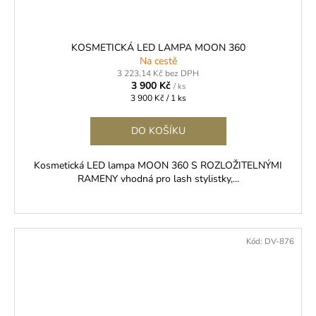
KOSMETICKÁ LED LAMPA MOON 360
Na cestě
3 223,14 Kč bez DPH
3 900 Kč
/ ks
Měrná
3 900 Kč / 1 ks
cena:
DO KOŠÍKU
Kosmetická LED lampa MOON 360 S ROZLOŽITELNÝMI
RAMENY vhodná pro lash stylistky,...
Kód:
DV-876