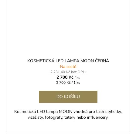
KOSMETICKÁ LED LAMPA MOON ČERNÁ
Na cestě
2 231,40 Kč bez DPH
2 700 Kč
/ ks
Měrná
2 700 Kč / 1 ks
cena:
DO KOŠÍKU
Kosmetická LED lampa MOON vhodná pro lash stylistky,
vizážisty, fotografy, tatéry nebo influencery.