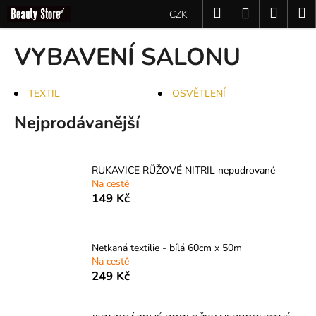
K
Přejít
Hledat
Nákup
M
Přihlášení
CZK
na
o
obsah
Zpět
Zpět
košík
š
VYBAVENÍ SALONU
í
C
k
o
TEXTIL
OSVĚTLENÍ
p
Nejprodávanější
o
t
ř
RUKAVICE RŮŽOVÉ NITRIL nepudrované
e
Na cestě
149 Kč
b
u
j
Netkaná textilie - bílá 60cm x 50m
e
Na cestě
249 Kč
t
e
n