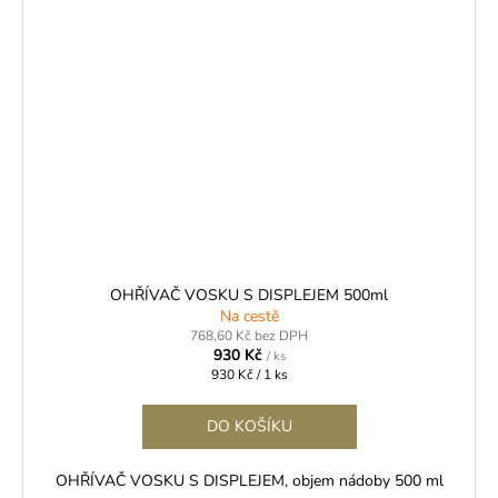
OHŘÍVAČ VOSKU S DISPLEJEM 500ml
Na cestě
768,60 Kč bez DPH
930 Kč
/ ks
Měrná
930 Kč / 1 ks
cena:
DO KOŠÍKU
OHŘÍVAČ VOSKU S DISPLEJEM, objem nádoby 500 ml