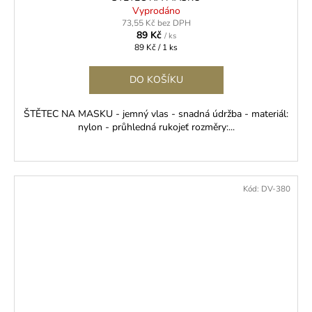
Vyprodáno
73,55 Kč bez DPH
89 Kč
/ ks
Měrná
89 Kč / 1 ks
cena:
DO KOŠÍKU
ŠTĚTEC NA MASKU - jemný vlas - snadná údržba - materiál:
nylon - průhledná rukojeť rozměry:...
Kód:
DV-380