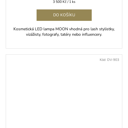
Měrná
3 500 Kč / 1 ks
cena:
DO KOŠÍKU
Kosmetická LED lampa MOON vhodná pro lash stylistky,
vizážisty, fotografy, tatéry nebo influencery.
Kód:
DV-903