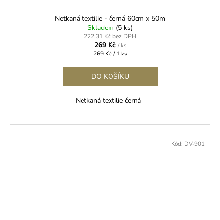
Netkaná textilie - černá 60cm x 50m
Skladem
(5 ks)
222,31 Kč bez DPH
269 Kč
/ ks
Měrná
269 Kč / 1 ks
cena:
DO KOŠÍKU
Netkaná textilie černá
Kód:
DV-901