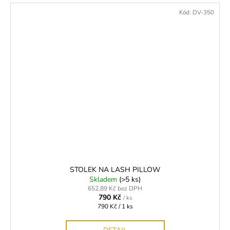
Kód:
DV-350
STOLEK NA LASH PILLOW
Skladem
(>5 ks)
652,89 Kč bez DPH
790 Kč
/ ks
Měrná
790 Kč / 1 ks
cena: