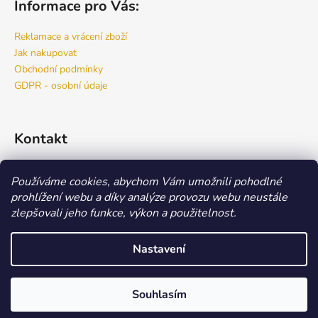
Informace pro Vás:
Reklamace a vrácení zboží
Jak nakupovat
Obchodní podmínky
GDPR - osobní údaje
Kontakt
info
@
bspro.cz
Používáme cookies, abychom Vám umožnili pohodlné
777 444 460
prohlížení webu a díky analýze provozu webu neustále
777 444 470
zlepšovali jeho funkce, výkon a použitelnost.
Náš FACEBOOK
Nastavení
Vytvořil Shoptet
Copyright 2026
Beauty Store
. Všechna práva vyhrazena.
Upravit
Souhlasím
nastavení cookies