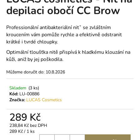
je
a
depilaci obočí CC Brow
0,0
z
j
5
í
hvězdiček.
Professionální antibakteriální nitˇ se zvláštním
t
kroucením vám pomůže rychle a efektivně odstranit
?
krátké i tvrdé chloupky.
Optimální tloušťka nitě přispívá k hladkému klouzání na
kůži, aniž by jej poškodila.
Můžeme doručit do:
10.8.2026
HLEDAT
Skladem
(3 ks)
Kód:
LU-00886
D
Značka:
LUCAS Cosmetics
o
p
289 Kč
o
238,84 Kč bez DPH
r
Měrná
289 Kč / 1 ks
u
cena: