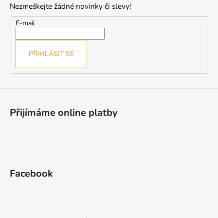
Nezmeškejte žádné novinky či slevy!
a
t
E-mail
í
PŘIHLÁSIT SE
Přijímáme online platby
Facebook