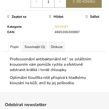
č
DO KOŠÍKU
u
j
e
Zeptat se
Hlídat
Sdílet
m
e
Kategorie
:
NOVINKY
EAN
:
4665306300887
LEPIDLO
ULTRA
Popis
Související (1)
Diskuze
PLUS
(5G)
Professionální antibakteriální nitˇ se zvláštním
350
kroucením vám pomůže rychle a efektivně
Kč
odstranit krátké i tvrdé chloupky.
Optimální tloušťka nitě přispívá k hladkému
klouzání na kůži, aniž by jej poškodila.
Z
á
Odebírat newsletter
p