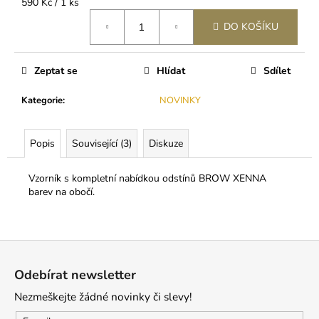
č
Měrná
590 Kč / 1 ks
u
cena:
DO KOŠÍKU
j
e
m
Zeptat se
Hlídat
Sdílet
e
Kategorie
:
NOVINKY
LEPIDLO
ULTRA
Popis
Související (3)
Diskuze
PLUS
(5G)
350
Vzorník s kompletní nabídkou odstínů BROW XENNA
Kč
barev na obočí.
Z
á
Odebírat newsletter
p
Nezmeškejte žádné novinky či slevy!
a