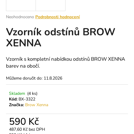
a
j
Průměrné
Neohodnoceno
Podrobnosti hodnocení
í
hodnocení
Vzorník odstínů BROW
produktu
t
je
?
XENNA
0,0
z
5
hvězdiček.
Vzorník s kompletní nabídkou odstínů BROW XENNA
barev na obočí.
HLEDAT
Můžeme doručit do:
11.8.2026
Skladem
(4 ks)
D
Kód:
BX-3322
o
Značka:
Brow Xenna
p
o
590 Kč
r
u
487,60 Kč bez DPH