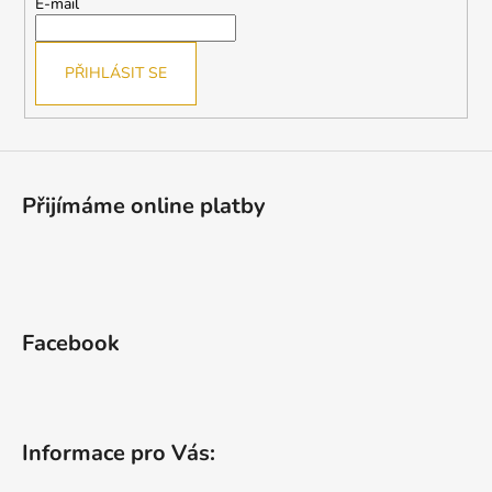
t
E-mail
í
PŘIHLÁSIT SE
Přijímáme online platby
Facebook
Informace pro Vás: