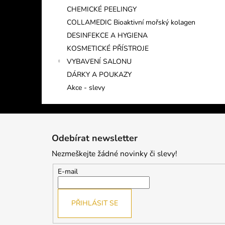
CHEMICKÉ PEELINGY
COLLAMEDIC Bioaktivní mořský kolagen
DESINFEKCE A HYGIENA
KOSMETICKÉ PŘÍSTROJE
VYBAVENÍ SALONU
DÁRKY A POUKAZY
Akce - slevy
Z
á
Odebírat newsletter
p
Nezmeškejte žádné novinky či slevy!
a
t
E-mail
í
PŘIHLÁSIT SE