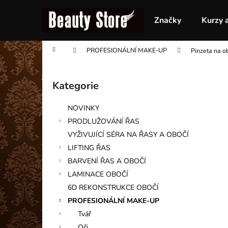
K
Přejít
na
o
Značky
Kurzy 
obsah
Zpět
Zpět
š
do
do
í
Domů
PROFESIONÁLNÍ MAKE-UP
Pinzeta na o
obchodu
obchodu
k
P
o
Kategorie
Přeskočit
s
kategorie
t
NOVINKY
r
PRODLUŽOVÁNÍ ŘAS
a
VYŽIVUJÍCÍ SÉRA NA ŘASY A OBOČÍ
n
LIFTING ŘAS
n
BARVENÍ ŘAS A OBOČÍ
í
LAMINACE OBOČÍ
p
6D REKONSTRUKCE OBOČÍ
a
PROFESIONÁLNÍ MAKE-UP
n
Tvář
e
Oči