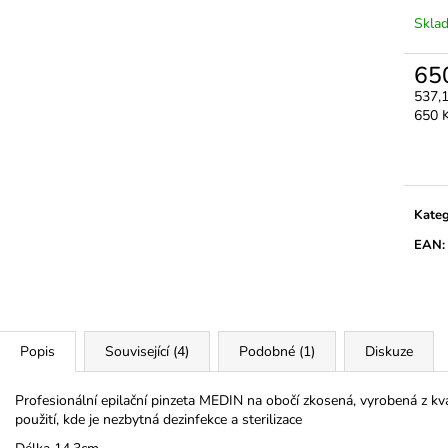
3M MICROPORE HYPOALERGENNÍ
LEPIDLO MACH 
PAPÍROVÁ PÁSKA
VOLUME / MEG
Skla
45 Kč
399 Kč
65
537,
Měrn
650 K
cena:
Kateg
EAN
:
Popis
Související (4)
Podobné (1)
Diskuze
Profesionální epilační pinzeta MEDIN na obočí zkosená, vyrobená z kval
použití, kde je nezbytná dezinfekce a sterilizace