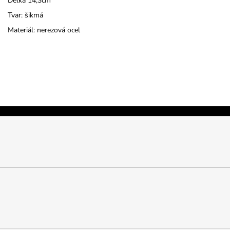
Délka 14,3cm
Tvar: šikmá
Materiál: nerezová ocel