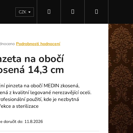
Hledat
Přihlášení
Nákupní
Kontakty
CZK
košík
rné
dnoceno
Podrobnosti hodnocení
ení
nzeta na obočí
tu
osená 14,3 cm
ek.
ční pinzeta na obočí MEDIN zkosená,
ná z kvalitní legované nerezavějící oceli.
rofesionální použití, kde je nezbytná
ekce a sterilizace
Následující
 doručit do:
11.8.2026