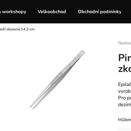
a workshopy
Velkoobchod
Obchodní podmínky
bočí zkosená 14,3 cm
Co potřebujete najít?
Průmě
Neoho
hodnoc
Pi
produk
HLEDAT
je
zk
0,0
z
5
Doporučujeme
hvězdič
Epila
vyrobe
Pro p
dezinf
Můžeme