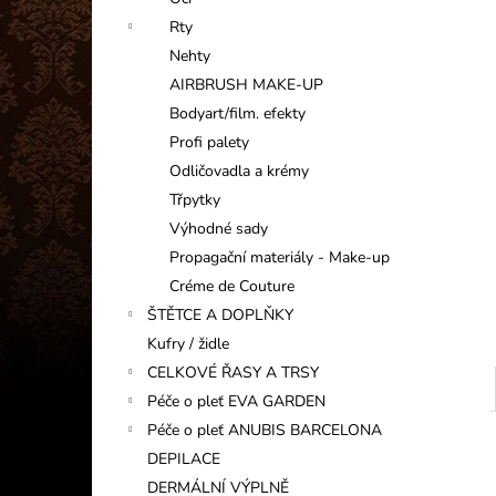
INFORMAČNÍ KARTIČKA
l
Rty
1 Kč
Nehty
AIRBRUSH MAKE-UP
Bodyart/film. efekty
Profi palety
Odličovadla a krémy
Třpytky
Výhodné sady
Propagační materiály - Make-up
Créme de Couture
ŠTĚTCE A DOPLŇKY
Kufry / židle
CELKOVÉ ŘASY A TRSY
Péče o pleť EVA GARDEN
Péče o pleť ANUBIS BARCELONA
DEPILACE
DERMÁLNÍ VÝPLNĚ