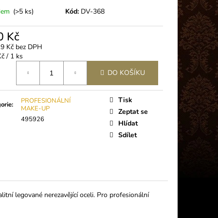
- ULTRA RYCHLÉ
A VOLUME
dem
(>5 ks)
Kód:
DV-368
0 Kč
19 Kč bez DPH
á
č / 1 ks
DO KOŠÍKU
Tisk
PROFESIONÁLNÍ
orie
:
MAKE-UP
Zeptat se
495926
Hlídat
Sdílet
itní legované nerezavějící oceli. Pro profesionální