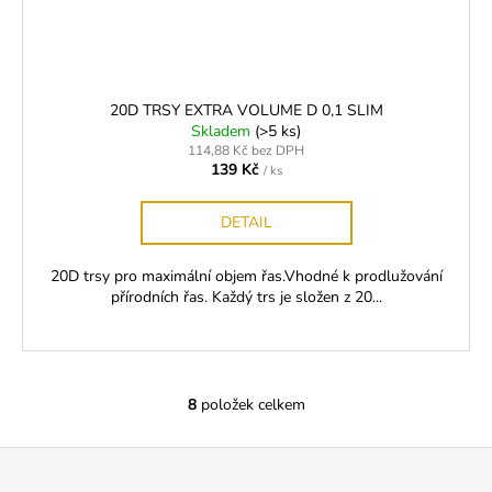
20D TRSY EXTRA VOLUME D 0,1 SLIM
Skladem
(>5 ks)
114,88 Kč bez DPH
139 Kč
/ ks
DETAIL
20D trsy pro maximální objem řas.Vhodné k prodlužování
přírodních řas. Každý trs je složen z 20...
8
položek celkem
O
v
Z
l
á
á