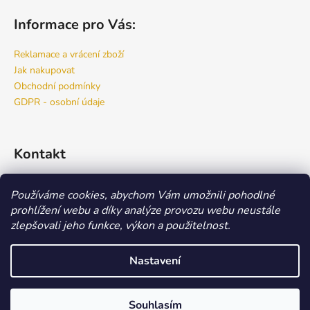
Informace pro Vás:
Reklamace a vrácení zboží
Jak nakupovat
Obchodní podmínky
GDPR - osobní údaje
Kontakt
info
@
bspro.cz
Používáme cookies, abychom Vám umožnili pohodlné
777 444 460
prohlížení webu a díky analýze provozu webu neustále
777 444 470
zlepšovali jeho funkce, výkon a použitelnost.
Náš FACEBOOK
Nastavení
Vytvořil Shoptet
Copyright 2026
Beauty Store
. Všechna práva vyhrazena.
Upravit
Souhlasím
nastavení cookies