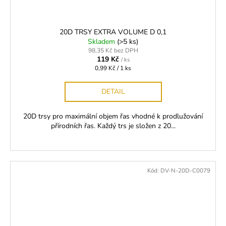
20D TRSY EXTRA VOLUME D 0,1
Skladem
(>5 ks)
98,35 Kč bez DPH
119 Kč
/ ks
Měrná
0,99 Kč / 1 ks
cena:
DETAIL
20D trsy pro maximální objem řas vhodné k prodlužování
přírodních řas. Každý trs je složen z 20...
Kód:
DV-N-20D-C0079