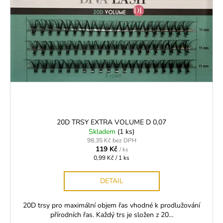
20D TRSY EXTRA VOLUME D 0,07
Skladem
(1 ks)
98,35 Kč bez DPH
119 Kč
/ ks
Měrná
0,99 Kč / 1 ks
cena:
DETAIL
20D trsy pro maximální objem řas vhodné k prodlužování
přírodních řas. Každý trs je složen z 20...