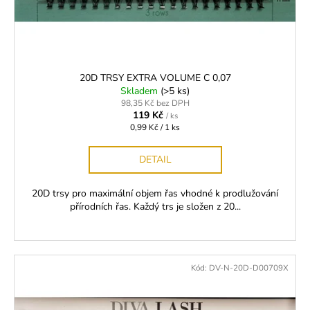
č
d
u
u
j
k
e
t
m
ů
e
20D TRSY EXTRA VOLUME C 0,07
Skladem
(>5 ks)
98,35 Kč bez DPH
119 Kč
/ ks
BL
Měrná
0,99 Kč / 1 ks
LASHES
cena:
PRIMER
-
DETAIL
ODMAŠŤOVAČ
ŘAS
20D trsy pro maximální objem řas vhodné k prodlužování
199
přírodních řas. Každý trs je složen z 20...
Kč
Kód:
DV-N-20D-D00709X