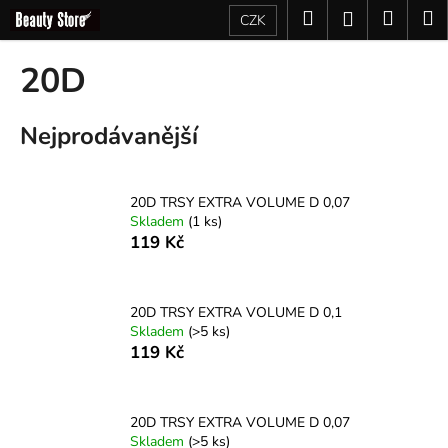
K
Přejít
Hledat
Nákup
M
Přihlášení
CZK
na
o
obsah
Zpět
Zpět
košík
š
20D
í
C
k
Nejprodávanější
o
p
o
20D TRSY EXTRA VOLUME D 0,07
t
Skladem
(1 ks)
ř
119 Kč
e
b
u
20D TRSY EXTRA VOLUME D 0,1
Skladem
(>5 ks)
j
119 Kč
e
t
e
20D TRSY EXTRA VOLUME D 0,07
n
Skladem
(>5 ks)