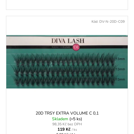
Kód:
DV-N-20D-C09
20D TRSY EXTRA VOLUME C 0,1
Skladem
(>5 ks)
98,35 Kč bez DPH
119 Kč
/ ks