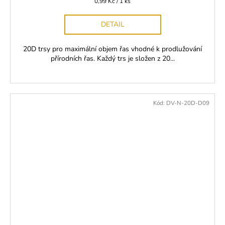
Měrná
0,99 Kč / 1 ks
cena:
DETAIL
20D trsy pro maximální objem řas vhodné k prodlužování
přírodních řas. Každý trs je složen z 20...
Kód:
DV-N-20D-D09