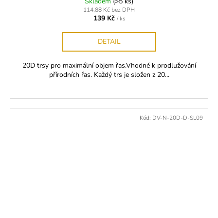
Skladem
(>5 ks)
114,88 Kč bez DPH
139 Kč
/ ks
DETAIL
20D trsy pro maximální objem řas.Vhodné k prodlužování
přírodních řas. Každý trs je složen z 20...
Kód:
DV-N-20D-D-SL09