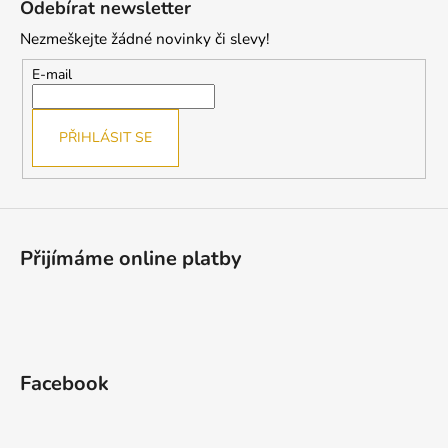
Odebírat newsletter
d
p
a
Nezmeškejte žádné novinky či slevy!
a
c
t
E-mail
í
í
p
r
PŘIHLÁSIT SE
v
k
y
v
ý
Přijímáme online platby
p
i
s
u
Facebook