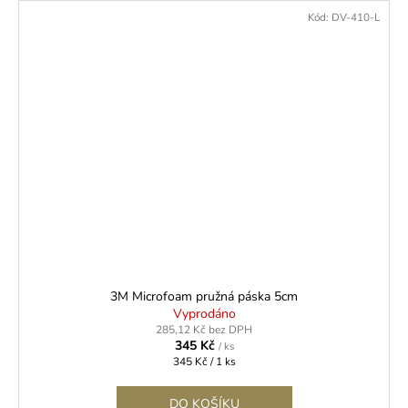
Kód:
DV-410-L
3M Microfoam pružná páska 5cm
Vyprodáno
285,12 Kč bez DPH
345 Kč
/ ks
Měrná
345 Kč / 1 ks
cena:
DO KOŠÍKU