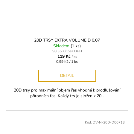
20D TRSY EXTRA VOLUME D 0,07
Skladem
(1 ks)
98,35 Kč bez DPH
119 Kč
/ ks
Měrná
0,99 Kč / 1 ks
cena:
DETAIL
20D trsy pro maximální objem řas vhodné k prodlužování
přírodních řas. Každý trs je složen z 20...
Kód:
DV-N-20D-D00713