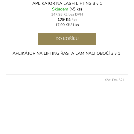
APLIKÁTOR NA LASH LIFTING 3 v 1
Skladem
(>5 ks)
147,93 Kč bez DPH
179 Kč
/ ks
Měrná
17,90 Kč / 1 ks
cena:
DO KOŠÍKU
APLIKÁTOR NA LIFTING ŘAS A LAMINACI OBOČÍ 3 v 1
Kód:
DV-521