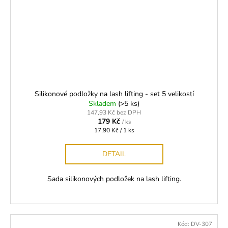
Silikonové podložky na lash lifting - set 5 velikostí
Skladem
(>5 ks)
147,93 Kč bez DPH
179 Kč
/ ks
Měrná
17,90 Kč / 1 ks
cena:
DETAIL
Sada silikonových podložek na lash lifting.
Kód:
DV-307