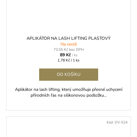
APLIKÁTOR NA LASH LIFTING PLASTOVÝ
Na cestě
73,55 Kč bez DPH
89 Kč
/ ks
Měrná
1,78 Kč / 1 ks
cena:
DO KOŠÍKU
Aplikátor na lash lifting, který umožňuje přesné uchycení
přírodních řas na silikonovou podložku...
Kód:
DV-524