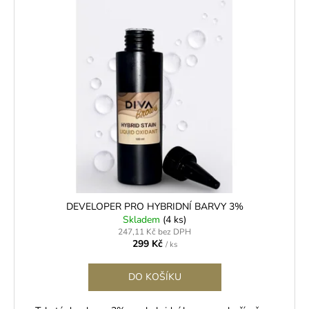
č
u
j
e
m
e
BL
LASHES
PRIMER
-
ODMAŠŤOVAČ
ŘAS
199
Kč
DEVELOPER PRO HYBRIDNÍ BARVY 3%
Skladem
(4 ks)
247,11 Kč bez DPH
299 Kč
/ ks
DO KOŠÍKU