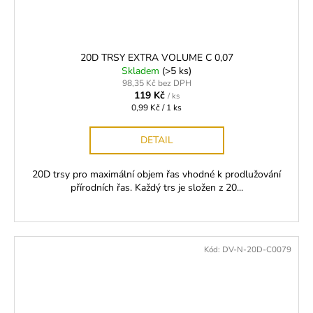
20D TRSY EXTRA VOLUME C 0,07
Skladem
(>5 ks)
98,35 Kč bez DPH
119 Kč
/ ks
Měrná
0,99 Kč / 1 ks
cena:
DETAIL
20D trsy pro maximální objem řas vhodné k prodlužování
přírodních řas. Každý trs je složen z 20...
Kód:
DV-N-20D-C0079