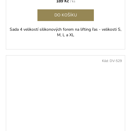
189 Kč
/ ks
DO KOŠÍKU
Sada 4 velikostí silikonových forem na lifting řas - velikosti S,
M, L a XL
Kód:
DV-529