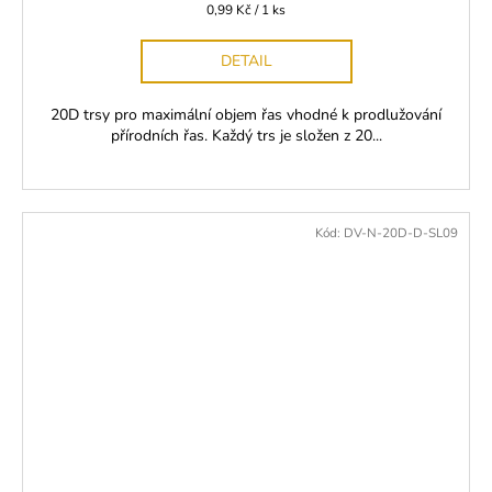
Měrná
0,99 Kč / 1 ks
cena:
DETAIL
20D trsy pro maximální objem řas vhodné k prodlužování
přírodních řas. Každý trs je složen z 20...
Kód:
DV-N-20D-D-SL09