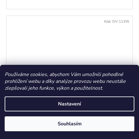
Kód:
DV-113W
Používáme cookies, abychom Vám umožnili pohodlné
prohlížení webu a díky analýze provozu webu neustále
zlepšovali jeho funkce, výkon a použitelnost.
Nastavení
Brýle zvětšovací s LED osvětlením
Momentálně nedostupné
Souhlasím
371,07 Kč bez DPH
449 Kč
/ ks
Měrná
449 Kč / 1 ks