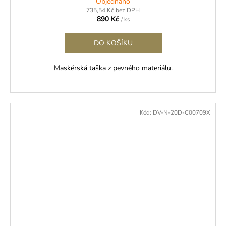
Objednáno
735,54 Kč bez DPH
890 Kč
/ ks
DO KOŠÍKU
Maskérská taška z pevného materiálu.
Kód:
DV-N-20D-C00709X