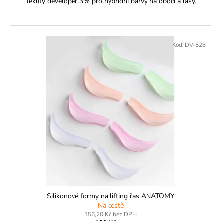
Tekutý developer 3% pro hybridní barvy na obočí a řasy.
Kód:
DV-528
Silikonové formy na lifting řas ANATOMY
Na cestě
156,20 Kč bez DPH