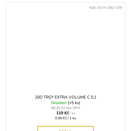
Kód:
DV-N-20D-C09
20D TRSY EXTRA VOLUME C 0,1
Skladem
(>5 ks)
98,35 Kč bez DPH
119 Kč
/ ks
Měrná
0,99 Kč / 1 ks
cena: