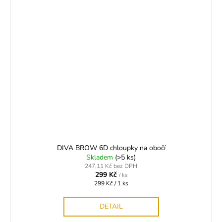
DIVA BROW 6D chloupky na obočí
Skladem
(>5 ks)
247,11 Kč bez DPH
299 Kč
/ ks
Měrná
299 Kč / 1 ks
cena:
DETAIL