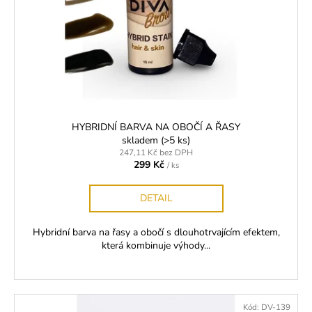
d
r
a
u
o
j
k
d
í
t
u
t
ů
k
?
t
ů
HYBRIDNÍ BARVA NA OBOČÍ A ŘASY
skladem
(>5 ks)
247,11 Kč bez DPH
HLEDAT
299 Kč
/ ks
DETAIL
D
Hybridní barva na řasy a obočí s dlouhotrvajícím efektem,
o
která kombinuje výhody...
p
o
r
u
Kód:
DV-139