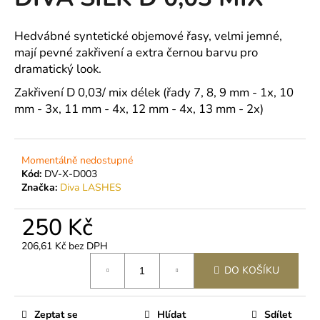
je
a
0,0
z
j
Hedvábné syntetické objemové řasy, velmi jemné,
5
mají pevné zakřivení a extra černou barvu pro
í
hvězdiček.
dramatický look.
t
?
Zakřivení D 0,03/ mix délek (řady 7, 8, 9 mm - 1x, 10
mm - 3x, 11 mm - 4x, 12 mm - 4x, 13 mm - 2x)
Momentálně nedostupné
HLEDAT
Kód:
DV-X-D003
Značka:
Diva LASHES
250 Kč
D
o
206,61 Kč bez DPH
p
Měrná
DO KOŠÍKU
o
cena:
r
u
Zeptat se
Hlídat
Sdílet