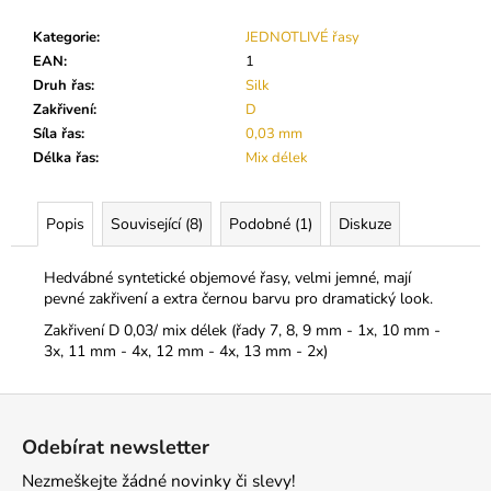
č
u
Kategorie
:
JEDNOTLIVÉ řasy
j
EAN
:
1
e
Druh řas
:
Silk
m
Zakřivení
:
D
e
Síla řas
:
0,03 mm
Délka řas
:
Mix délek
DIVA
SILK
CC
Popis
Související (8)
Podobné (1)
Diskuze
0,05
250
Hedvábné syntetické objemové řasy, velmi jemné, mají
Kč
pevné zakřivení a extra černou barvu pro dramatický look.
Zakřivení D 0,03/ mix délek (řady 7, 8, 9 mm - 1x, 10 mm -
3x, 11 mm - 4x, 12 mm - 4x, 13 mm - 2x)
Z
á
Odebírat newsletter
p
Nezmeškejte žádné novinky či slevy!