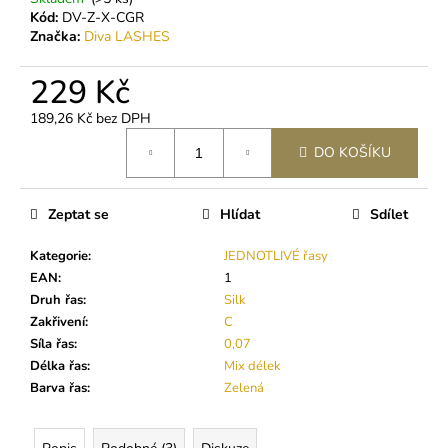
č
Kód:
DV-Z-X-CGR
u
Značka:
Diva LASHES
j
e
229 Kč
m
e
189,26 Kč bez DPH
Měrná
DO KOŠÍKU
cena:
GELOVÝ
ODSTRAŇOVAČ
LEPIDLA
Zeptat se
Hlídat
Sdílet
189
Kč
Kategorie
:
JEDNOTLIVÉ řasy
EAN
:
1
Druh řas
:
Silk
Zakřivení
:
C
Síla řas
:
0,07
Délka řas
:
Mix délek
Barva řas
:
Zelená