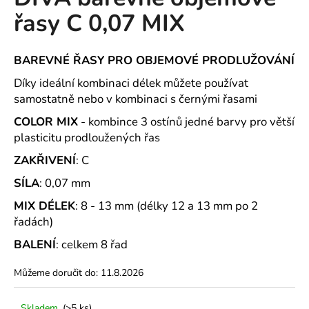
je
a
řasy C 0,07 MIX
0,0
z
j
5
í
hvězdiček.
BAREVNÉ ŘASY PRO OBJEMOVÉ PRODLUŽOVÁNÍ
t
Díky ideální kombinaci délek můžete používat
?
samostatně nebo v kombinaci s černými řasami
COLOR MIX
- kombince 3 ostínů jedné barvy pro větší
plasticitu prodloužených řas
ZAKŘIVENÍ
: C
HLEDAT
SÍLA
: 0,07 mm
MIX DÉLEK
: 8 - 13 mm (délky 12 a 13 mm po 2
D
řadách)
o
BALENÍ
: celkem 8 řad
p
o
Můžeme doručit do:
11.8.2026
r
u
Skladem
(>5 ks)