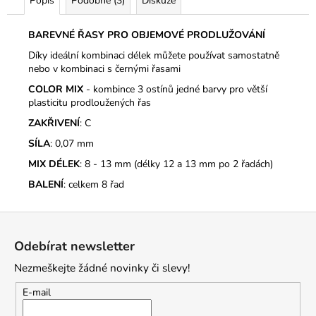
Popis
Podobné (3)
Diskuze
BAREVNÉ ŘASY PRO OBJEMOVÉ PRODLUŽOVÁNÍ
Díky ideální kombinaci délek můžete používat samostatně
nebo v kombinaci s černými řasami
COLOR MIX
- kombince 3 ostínů jedné barvy pro větší
plasticitu prodloužených řas
ZAKŘIVENÍ
: C
SÍLA
: 0,07 mm
MIX DÉLEK
: 8 - 13 mm (délky 12 a 13 mm po 2 řadách)
BALENÍ
: celkem 8 řad
Z
á
Odebírat newsletter
p
Nezmeškejte žádné novinky či slevy!
a
t
E-mail
í