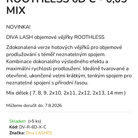
je
a
MIX
0,0
z
j
5
í
hvězdiček.
NOVINKA!
t
DIVA LASH objemové vějířky ROOTHLESS
?
Zdokonalená verze hotových vějířků pro objemové
prodlužování s téměř neznatelným spojem.
Kombinace dokonalého výsledného efektu a
maximální rychlosti prodloužení. Ideálně tvarované a
HLEDAT
otevřené, ukončené velmi krátkým, tenkým spojem pro
neznatelné spojení s přírodní řasou.
Mix délek ( 7, 8, 9, 2x10, 2x11, 2x12, 2x13, 14 mm )
D
o
Můžeme doručit do:
7.8.2026
p
o
Skladem
(>5 ks)
r
Kód:
DV-R-6D-X-C
u
Značka:
Diva LASHES