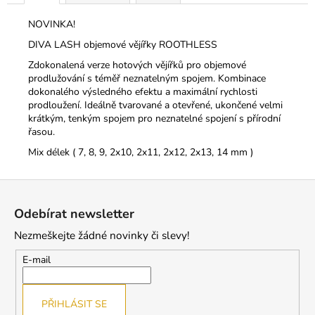
NOVINKA!
DIVA LASH objemové vějířky ROOTHLESS
Zdokonalená verze hotových vějířků pro objemové
prodlužování s téměř neznatelným spojem. Kombinace
dokonalého výsledného efektu a maximální rychlosti
prodloužení. Ideálně tvarované a otevřené, ukončené velmi
krátkým, tenkým spojem pro neznatelné spojení s přírodní
řasou.
Mix délek ( 7, 8, 9, 2x10, 2x11, 2x12, 2x13, 14 mm )
Z
á
Odebírat newsletter
p
Nezmeškejte žádné novinky či slevy!
a
t
E-mail
í
PŘIHLÁSIT SE