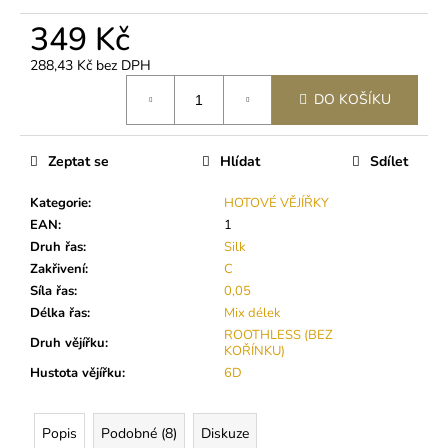
č
u
349 Kč
j
e
288,43 Kč bez DPH
Měrná
m
DO KOŠÍKU
cena:
e
Zeptat se
Hlídat
Sdílet
LEPIDLO
ULTRA
Kategorie
:
HOTOVÉ VĚJÍŘKY
PLUS
(5G)
EAN
:
1
Druh řas
:
Silk
350
Kč
Zakřivení
:
C
Síla řas
:
0,05
Délka řas
:
Mix délek
ROOTHLESS (BEZ
Druh vějířku
:
KOŘÍNKU)
Hustota vějířku
:
6D
Popis
Podobné (8)
Diskuze