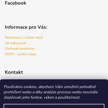
č
Facebook
u
j
e
m
Informace pro Vás:
e
Reklamace a vrácení zboží
GELOVÝ
Jak nakupovat
ODSTRAŇOVAČ
Obchodní podmínky
LEPIDLA
GDPR - osobní údaje
189
Kč
Kontakt
info
@
bspro.cz
Používáme cookies, abychom Vám umožnili pohodlné
777 444 460
prohlížení webu a díky analýze provozu webu neustále
777 444 470
zlepšovali jeho funkce, výkon a použitelnost.
Náš FACEBOOK