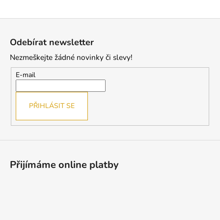
a
Z
j
á
í
Odebírat newsletter
p
t
Nezmeškejte žádné novinky či slevy!
a
?
t
E-mail
í
PŘIHLÁSIT SE
HLEDAT
D
Přijímáme online platby
o
p
o
r
u