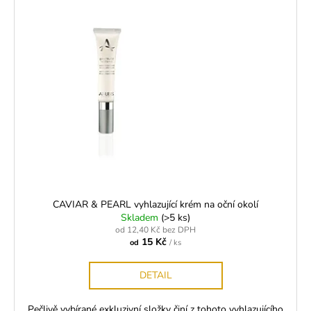
CAVIAR & PEARL vyhlazující krém na oční okolí
Skladem
(>5 ks)
od 12,40 Kč bez DPH
15 Kč
od
/ ks
DETAIL
Pečlivě vybírané exkluzivní složky činí z tohoto vyhlazujícího