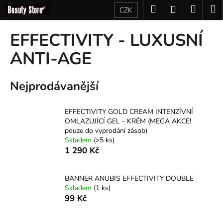
K
Přejít
Hledat
Nákup
M
Přihlášení
CZK
na
o
obsah
Zpět
Zpět
košík
š
EFFECTIVITY - LUXUSNÍ
í
C
ANTI-AGE
k
o
p
Nejprodávanější
o
t
EFFECTIVITY GOLD CREAM INTENZÍVNÍ
ř
OMLAZUJÍCÍ GEL - KRÉM (MEGA AKCE!
e
pouze do vyprodání zásob)
Skladem
(>5 ks)
b
1 290 Kč
u
j
BANNER ANUBIS EFFECTIVITY DOUBLE
e
Skladem
(1 ks)
t
99 Kč
e
n