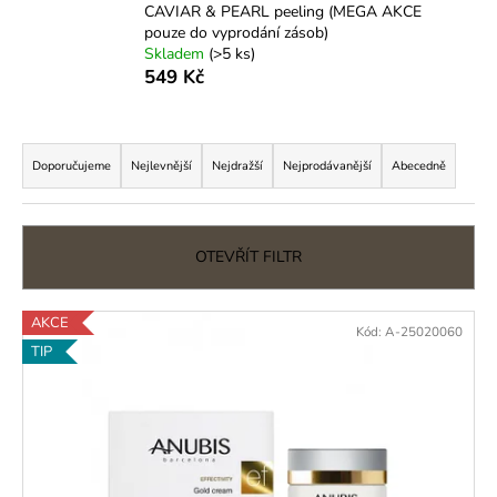
CAVIAR & PEARL peeling (MEGA AKCE
a
pouze do vyprodání zásob)
j
Skladem
(>5 ks)
549 Kč
í
t
Ř
?
a
Doporučujeme
Nejlevnější
Nejdražší
Nejprodávanější
Abecedně
z
e
n
HLEDAT
OTEVŘÍT FILTR
í
p
V
AKCE
Kód:
A-25020060
r
ý
D
TIP
o
o
p
d
p
i
o
u
s
r
k
p
u
t