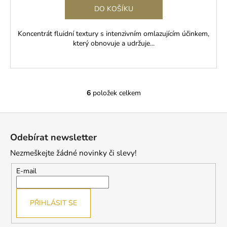
DO KOŠÍKU
Koncentrát fluidní textury s intenzivním omlazujícím účinkem,
který obnovuje a udržuje...
6
položek celkem
O
v
Z
l
á
á
Odebírat newsletter
d
p
a
Nezmeškejte žádné novinky či slevy!
a
c
t
E-mail
í
í
p
r
PŘIHLÁSIT SE
v
k