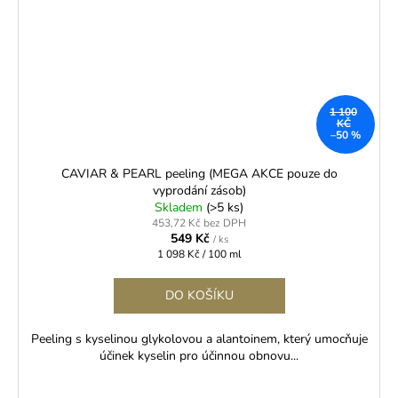
1 100
KČ
–50 %
CAVIAR & PEARL peeling (MEGA AKCE pouze do
vyprodání zásob)
Skladem
(>5 ks)
453,72 Kč bez DPH
549 Kč
/ ks
Měrná
1 098 Kč / 100 ml
cena:
DO KOŠÍKU
Peeling s kyselinou glykolovou a alantoinem, který umocňuje
účinek kyselin pro účinnou obnovu...