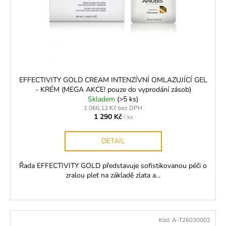
r
č
ů
o
u
j
d
e
u
m
k
e
t
ů
EFFECTIVITY GOLD CREAM INTENZÍVNÍ OMLAZUJÍCÍ GEL
GELOVÝ
- KRÉM (MEGA AKCE! pouze do vyprodání zásob)
ODSTRAŇOVAČ
Skladem
(>5 ks)
LEPIDLA
1 066,12 Kč bez DPH
189
1 290 Kč
/ ks
Kč
DETAIL
Řada EFFECTIVITY GOLD představuje sofistikovanou péči o
zralou pleť na základě zlata a...
Kód:
A-T26030002