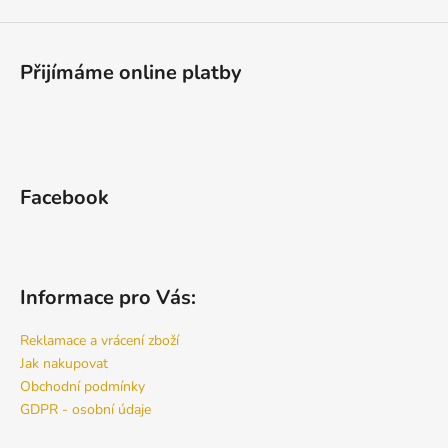
y
v
ý
Přijímáme online platby
p
i
s
u
Facebook
Informace pro Vás:
Reklamace a vrácení zboží
Jak nakupovat
Obchodní podmínky
GDPR - osobní údaje