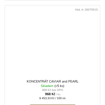
Kód:
A-26070015
KONCENTRÁT CAVIAR and PEARL
Skladem
(>5 ks)
800 Kč bez DPH
968 Kč
/ ks
Měrná
6 453,33 Kč / 100 ml
cena: