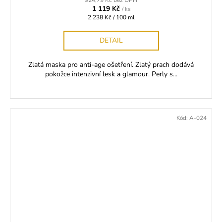
924,79 Kč bez DPH
1 119 Kč
/ ks
Měrná
2 238 Kč / 100 ml
cena:
DETAIL
Zlatá maska pro anti-age ošetření. Zlatý prach dodává
pokožce intenzivní lesk a glamour. Perly s...
Kód:
A-024