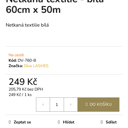
je
a
60cm x 50m
0,0
z
j
5
í
hvězdiček.
Netkaná textilie bílá
t
?
Na cestě
Kód:
DV-760-B
Značka:
Diva LASHES
HLEDAT
249 Kč
205,79 Kč bez DPH
D
Měrná
249 Kč / 1 ks
o
cena:
p
DO KOŠÍKU
o
r
u
Zeptat se
Hlídat
Sdílet