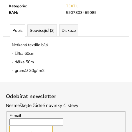
č
u
Kategorie
:
TEXTIL
j
EAN
:
5907803465089
e
m
Popis
Související (2)
Diskuze
e
Netkaná textilie bílá
BL
- šířka 60cm
MINK
C
- délka 50m
0,2
- gramáž 30g/ m2
250
Kč
Z
á
Odebírat newsletter
p
Nezmeškejte žádné novinky či slevy!
a
t
E-mail
í