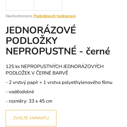
a
j
Průměrné
Neohodnoceno
Podrobnosti hodnocení
í
hodnocení
JEDNORÁZOVÉ
produktu
t
je
?
PODLOŽKY
0,0
z
NEPROPUSTNÉ - černé
5
hvězdiček.
HLEDAT
125 ks NEPROPUSTNÝCH JEDNORÁZOVÝCH
PODLOŽEK V ČERNÉ BARVĚ
- 2 vrstvý papír + 1 vrstva polyethylenového filmu
D
- voděodolné
o
- rozměry: 33 x 45 cm
p
o
r
ZVOLTE VARIANTU
u