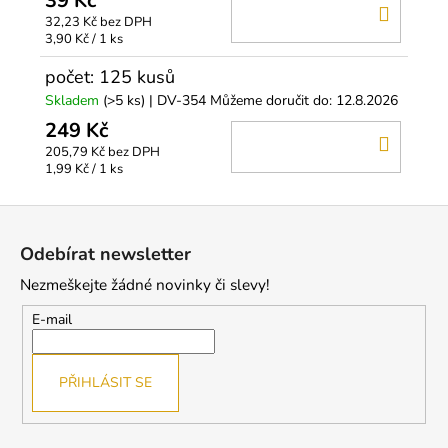
39 Kč
DO
32,23 Kč bez DPH
KOŠÍ
Měrná
3,90 Kč / 1 ks
cena:
počet: 125 kusů
Skladem
(>5 ks)
| DV-354
Můžeme doručit do:
12.8.2026
249 Kč
DO
205,79 Kč bez DPH
KOŠÍ
Měrná
1,99 Kč / 1 ks
cena:
Z
á
Odebírat newsletter
p
Nezmeškejte žádné novinky či slevy!
a
t
E-mail
í
PŘIHLÁSIT SE