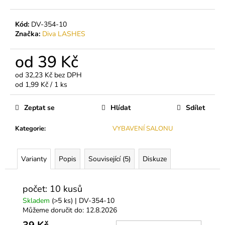
č
u
j
Kód:
DV-354-10
e
Značka:
Diva LASHES
m
e
od
39 Kč
od
32,23 Kč
bez DPH
Měrná
od 1,99 Kč / 1 ks
PODLOŽKY
cena:
POD
OČI
Zeptat se
Hlídat
Sdílet
S
KOLAGENEM
(SYMETRICKÉ
Kategorie
:
VYBAVENÍ SALONU
-
BÍLÉ)
140
Varianty
Popis
Související (5)
Diskuze
Kč
počet: 10 kusů
Skladem
(>5 ks)
| DV-354-10
Můžeme doručit do:
12.8.2026