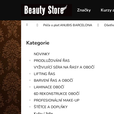
K
Přejít
na
o
Značky
Kurzy 
obsah
Zpět
Zpět
š
do
do
í
Domů
Péče o pleť ANUBIS BARCELONA
Ošetře
obchodu
obchodu
k
P
o
Kategorie
Přeskočit
s
kategorie
t
NOVINKY
r
PRODLUŽOVÁNÍ ŘAS
a
VYŽIVUJÍCÍ SÉRA NA ŘASY A OBOČÍ
n
LIFTING ŘAS
n
BARVENÍ ŘAS A OBOČÍ
í
LAMINACE OBOČÍ
p
6D REKONSTRUKCE OBOČÍ
a
PROFESIONÁLNÍ MAKE-UP
n
ŠTĚTCE A DOPLŇKY
e
Kufry / židle