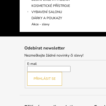
KOSMETICKÉ PŘÍSTROJE
VYBAVENÍ SALONU
DÁRKY A POUKAZY
Akce - slevy
Z
á
Odebírat newsletter
p
Nezmeškejte žádné novinky či slevy!
a
t
E-mail
í
PŘIHLÁSIT SE