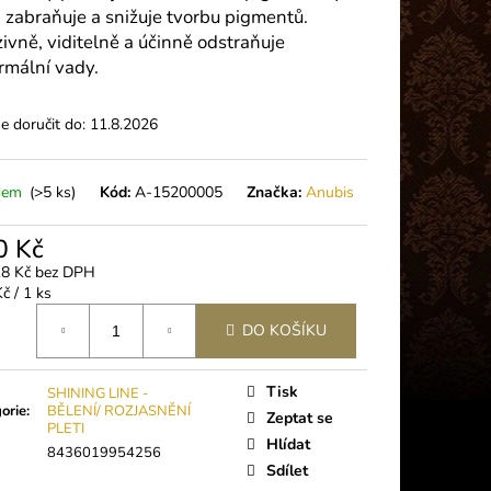
 PLUS (5G)
, zabraňuje a snižuje tvorbu pigmentů.
zivně, viditelně a účinně odstraňuje
rmální vady.
 doručit do:
11.8.2026
dem
(>5 ks)
Kód:
A-15200005
Značka:
Anubis
0 Kč
18 Kč bez DPH
á
č / 1 ks
DO KOŠÍKU
Tisk
SHINING LINE -
orie
:
BĚLENÍ/ ROZJASNĚNÍ
Zeptat se
PLETI
Hlídat
8436019954256
Sdílet