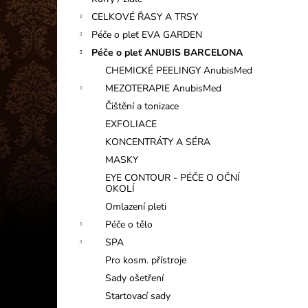
INFORMAČNÍ KARTIČKA
l
CELKOVÉ ŘASY A TRSY
1 Kč
Péče o pleť EVA GARDEN
Péče o pleť ANUBIS BARCELONA
CHEMICKÉ PEELINGY AnubisMed
MEZOTERAPIE AnubisMed
Čištění a tonizace
EXFOLIACE
KONCENTRÁTY A SÉRA
MASKY
EYE CONTOUR - PÉČE O OČNÍ
OKOLÍ
Omlazení pleti
Péče o tělo
SPA
Pro kosm. přístroje
Sady ošetření
Startovací sady