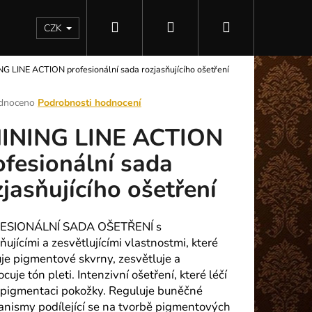
Hledat
Přihlášení
Nákupní
Kontakty
CZK
G LINE ACTION profesionální sada rozjasňujícího ošetření
košík
rné
dnoceno
Podrobnosti hodnocení
ení
INING LINE ACTION
tu
ofesionální sada
zjasňujícího ošetření
ek.
ESIONÁLNÍ SADA OŠETŘENÍ s
ňujícími a zesvětlujícími vlastnostmi, které
uje pigmentové skvrny, zesvětluje a
Následující
cuje tón pleti. Intenzivní ošetření, které léčí
pigmentaci pokožky. Reguluje buněčné
nismy podílející se na tvorbě pigmentových