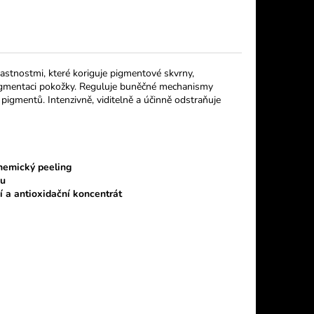
stnostmi, které koriguje pigmentové skvrny,
perpigmentaci pokožky. Reguluje buněčné mechanismy
 pigmentů. Intenzivně, viditelně a účinně odstraňuje
hemický peeling
ou
 a antioxidační koncentrát