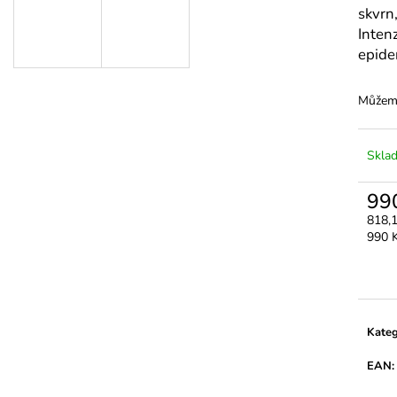
3M MICROPORE HYPOALERGENNÍ
LEPIDLO ULTRA
skvrn
PAPÍROVÁ PÁSKA
350 Kč
Inten
45 Kč
epide
Můžeme
Skla
99
818,
Měrn
990 K
cena:
Kateg
EAN
: