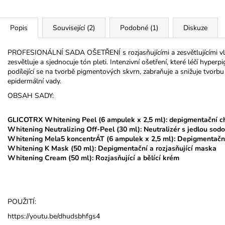
Popis
Související (2)
Podobné (1)
Diskuze
PROFESIONÁLNÍ SADA OŠETŘENÍ s rozjasňujícími a zesvětlujícími vla
zesvětluje a sjednocuje tón pleti. Intenzivní ošetření, které léčí hy
podílející se na tvorbě pigmentových skvrn, zabraňuje a snižuje tvorbu
epidermální vady.
OBSAH SADY:
GLICOTRX Whitening Peel (6 ampulek x 2,5 ml): depigmentační c
Whitening Neutralizing Off-Peel (30 ml): Neutralizér s jedlou sod
Whitening Mela5 koncentrÁT (6 ampulek x 2,5 ml): Depigmentační
Whitening K Mask (50 ml): Depigmentační a rozjasňující maska
Whitening Cream (50 ml): Rozjasňující a bělící krém
POUŽITÍ:
https://youtu.be/dhudsbhfgs4