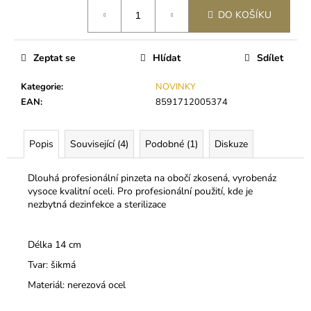
č
cena:
u
DO KOŠÍKU
j
e
Zeptat se
Hlídat
Sdílet
m
e
Kategorie
:
NOVINKY
EAN
:
8591712005374
DIVA
SILK
CC
Popis
Související (4)
Podobné (1)
Diskuze
0,05
250
Dlouhá profesionální pinzeta na obočí zkosená, vyrobená
z
Kč
vysoce kvalitní oceli. Pro profesionální použití, kde je
nezbytná dezinfekce a sterilizace
Délka 14 cm
Tvar: šikmá
Materiál: nerezová ocel