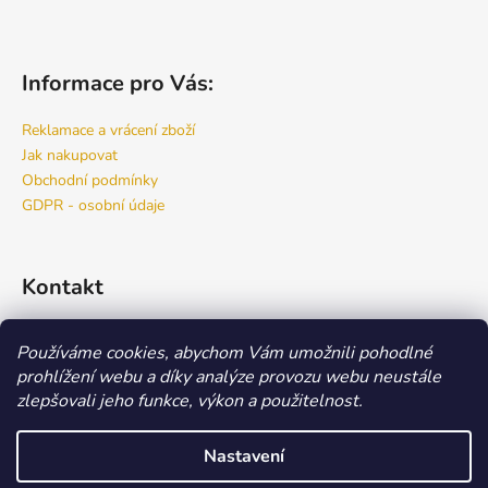
Informace pro Vás:
Reklamace a vrácení zboží
Jak nakupovat
Obchodní podmínky
GDPR - osobní údaje
Kontakt
info
@
bspro.cz
Používáme cookies, abychom Vám umožnili pohodlné
777 444 460
prohlížení webu a díky analýze provozu webu neustále
777 444 470
zlepšovali jeho funkce, výkon a použitelnost.
Náš FACEBOOK
Nastavení
Vytvořil Shoptet