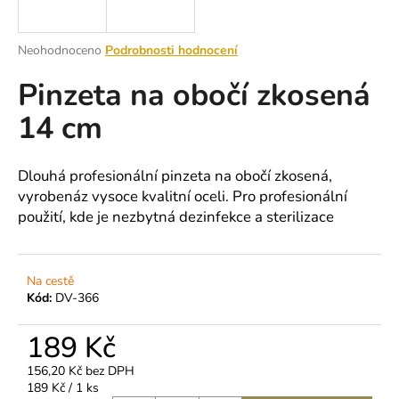
a
j
Průměrné
Neohodnoceno
Podrobnosti hodnocení
í
hodnocení
Pinzeta na obočí zkosená
produktu
t
je
?
14 cm
0,0
z
5
hvězdiček.
Dlouhá profesionální pinzeta na obočí zkosená,
vyrobená
z vysoce kvalitní oceli. Pro profesionální
HLEDAT
použití, kde je nezbytná dezinfekce a sterilizace
D
Na cestě
Kód:
DV-366
o
p
189 Kč
o
r
156,20 Kč bez DPH
u
Měrná
189 Kč / 1 ks