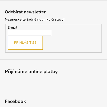
Z
á
Odebírat newsletter
p
Nezmeškejte žádné novinky či slevy!
a
t
E-mail
í
PŘIHLÁSIT SE
Přijímáme online platby
Facebook