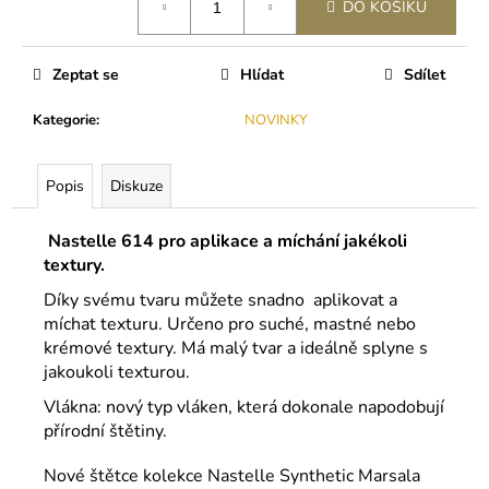
č
DO KOŠÍKU
u
j
e
Zeptat se
Hlídat
Sdílet
m
e
Kategorie
:
NOVINKY
LEPIDLO
Popis
Diskuze
ULTRA
PLUS
Nastelle 614 pro aplikace a míchání jakékoli
(5G)
textury.
350
Kč
Díky svému tvaru můžete snadno aplikovat a
míchat texturu. Určeno pro suché, mastné nebo
krémové textury. Má malý tvar a ideálně splyne s
jakoukoli texturou.
Vlákna: nový typ vláken, která dokonale napodobují
přírodní štětiny.
Nové štětce kolekce Nastelle Synthetic Marsala