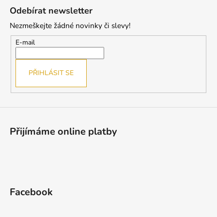
á
Odebírat newsletter
p
Nezmeškejte žádné novinky či slevy!
a
t
E-mail
í
PŘIHLÁSIT SE
Přijímáme online platby
Facebook