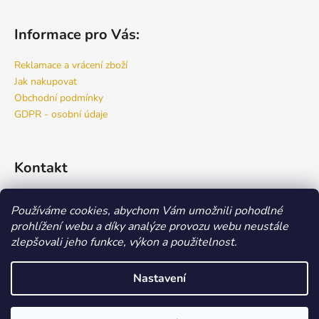
Informace pro Vás:
Reklamace a vrácení zboží
Jak nakupovat
Obchodní podmínky
GDPR - osobní údaje
Kontakt
info
@
bspro.cz
Používáme cookies, abychom Vám umožnili pohodlné
777 444 460
prohlížení webu a díky analýze provozu webu neustále
777 444 470
zlepšovali jeho funkce, výkon a použitelnost.
Náš FACEBOOK
Nastavení
Vytvořil Shoptet
Copyright 2026
Beauty Store
. Všechna práva vyhrazena.
Upravit