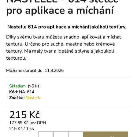
je
a
pro aplikace a míchání
0,0
z
j
5
í
hvězdiček.
Nastelle 614 pro aplikace a míchání jakékoli textury.
t
Díky svému tvaru můžete snadno aplikovat a míchat
?
texturu. Určeno pro suché, mastné nebo krémové
textury. Má malý tvar a ideálně splyne s jakoukoli
texturou.
Můžeme doručit do:
11.8.2026
HLEDAT
Skladem
(>5 ks)
Kód:
NA-614
D
Značka:
Nastelle
o
p
215 Kč
o
177,69 Kč bez DPH
r
Měrná
215 Kč / 1 ks
u
cena: