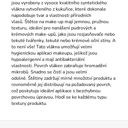
jsou vyrobeny z vysoce kvalitního syntetického
vlákna vytvořeného z kukuřice, které dokonale
napodobuje tvar a vlastnosti přírodních
vlasů. Štětce na make-up mají jemnou, pružnou
texturu, ideální pro nanášení pudrových a
krémových make-upů, jako jsou rozjasňovače nebo
tekuté tvářenky, tekuté nebo krémové oční stíny. A
to není vše! Tato vlákna umožňují velmi
hygienickou aplikaci makeupu, jelikož jsou
hypoalergenní a mají antibakteriální
vlastnosti. Povrch vláken zabraňuje hromadění
mikrobů. Snadno se čistí a jsou velmi
odolné. Štětiny zadržují mírné množství produktu a
rovnoměrně jej distribuují na požadovaný povrch,
což poskytuje ideální aplikace s bezchybnou
povrchovou úpravou. Hodí se ke každému typu
textury produktu.
Z