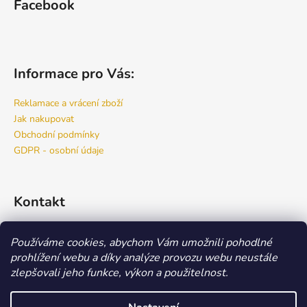
Facebook
Informace pro Vás:
Reklamace a vrácení zboží
Jak nakupovat
Obchodní podmínky
GDPR - osobní údaje
Kontakt
info
@
bspro.cz
Používáme cookies, abychom Vám umožnili pohodlné
777 444 460
prohlížení webu a díky analýze provozu webu neustále
777 444 470
zlepšovali jeho funkce, výkon a použitelnost.
Náš FACEBOOK