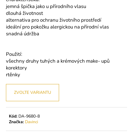
č
jemná špička jako u přírodního vlasu
u
dlouhá životnost
j
e
alternativa pro ochranu životního prostředí
m
ideální pro pokožku alergickou na přírodní vlas
e
snadná údržba
BL
Použití:
LASHES
všechny druhy tuhých a krémových make- upů
PRIMER
-
korektory
ODMAŠŤOVAČ
rtěnky
ŘAS
199
Kč
ZVOLTE VARIANTU
Kód:
DA-9680-8
Značka:
Davinci