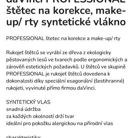
je
a
štětec na korekce, make-
5,0
z
j
up/ rty syntetické vlákno
5
í
hvězdiček.
t
PROFESSIONAL štetec na korekce a make-up/ rty
?
Rukojeť štětců se vyrábí ze dřeva z ekologicky
pěstovaných lesů ve tvarech podle ergonomických a
zárověň estetických požadavků. U štětců ve skupině
HLEDAT
PROFESSIONAL je rukojeť štětců dovedena k
dokonalosti díky speciální esagonální (šestihranné)
rukojeti, vyvinuté přímo firmou daVinci.
D
SYNTETICKÝ VLAS
o
snadná údržba
p
za každých okolností drží tvar
o
ideální pro pokožku alergickou na přírodní vlas
r
u
charakteristika: