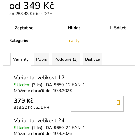
od
349 Kč
od
288,43 Kč
bez DPH
Měrná
cena:
Zeptat se
Hlídat
Sdílet
Kategorie
:
na rty
Varianty
Popis
Podobné (2)
Diskuze
Varianta: velikost 12
Skladem
(2 ks)
| DA-9680-12
EAN:
1
Můžeme doručit do:
10.8.2026
379 Kč
DO
313,22 Kč bez DPH
KOŠÍ
Varianta: velikost 24
Skladem
(1 ks)
| DA-9680-24
EAN:
1
Můžeme doručit do:
10.8.2026