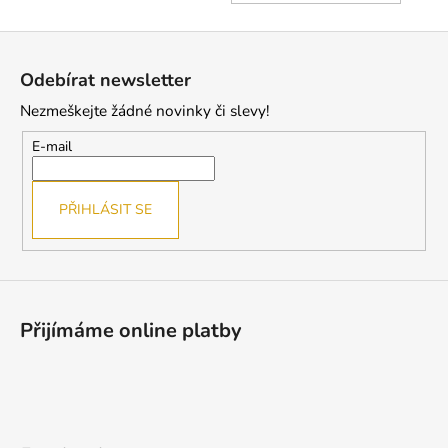
KOŠÍ
Z
á
Odebírat newsletter
p
Nezmeškejte žádné novinky či slevy!
a
t
E-mail
í
PŘIHLÁSIT SE
Přijímáme online platby