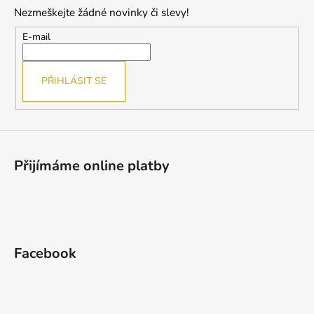
p
Nezmeškejte žádné novinky či slevy!
a
t
E-mail
í
PŘIHLÁSIT SE
Přijímáme online platby
Facebook