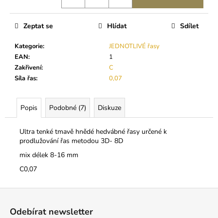
č
u
j
Zeptat se
Hlídat
Sdílet
e
m
Kategorie
:
JEDNOTLIVÉ řasy
e
EAN
:
1
Zakřivení
:
C
Síla řas
:
0,07
GELOVÝ
ODSTRAŇOVAČ
LEPIDLA
Popis
Podobné (7)
Diskuze
189
Kč
Ultra tenké tmavě hnědé hedvábné řasy určené k
prodlužování řas metodou 3D- 8D
mix délek 8-16 mm
C0,07
Z
á
Odebírat newsletter