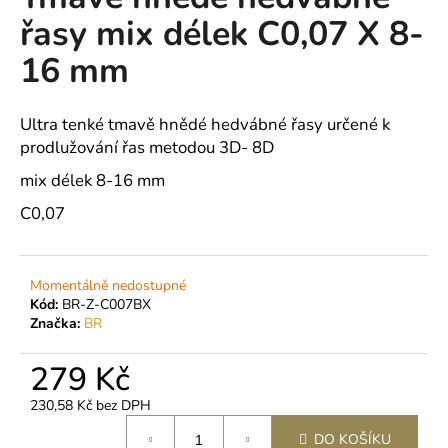
je
a
řasy mix délek C0,07 X 8-
0,0
z
j
16 mm
5
í
hvězdiček.
t
Ultra tenké tmavě hnědé hedvábné řasy určené k
?
prodlužování řas metodou 3D- 8D
mix délek 8-16 mm
C0,07
HLEDAT
Momentálně nedostupné
Kód:
BR-Z-C007BX
D
Značka:
BR
o
p
279 Kč
o
r
230,58 Kč bez DPH
Měrná
u
DO KOŠÍKU
cena: