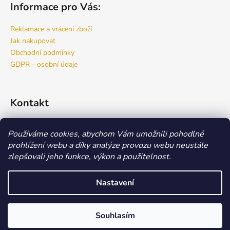
Informace pro Vás:
Reklamace a vrácení zboží
Jak nakupovat
Obchodní podmínky
GDPR - osobní údaje
Kontakt
info
@
bspro.cz
Používáme cookies, abychom Vám umožnili pohodlné
777 444 460
prohlížení webu a díky analýze provozu webu neustále
777 444 470
zlepšovali jeho funkce, výkon a použitelnost.
Náš FACEBOOK
Nastavení
Vytvořil Shoptet
Copyright 2026
Beauty Store
. Všechna práva vyhrazena.
Upravit
Souhlasím
nastavení cookies