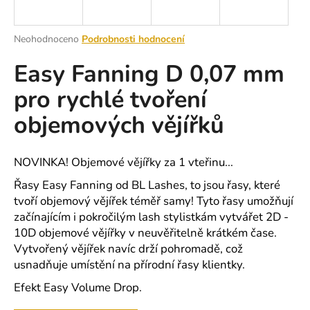
a
j
Průměrné
Neohodnoceno
Podrobnosti hodnocení
í
hodnocení
Easy Fanning D 0,07 mm
produktu
t
je
?
pro rychlé tvoření
0,0
z
objemových vějířků
5
hvězdiček.
HLEDAT
NOVINKA! Objemové vějířky za 1 vteřinu...
Řasy Easy Fanning od BL Lashes, to jsou řasy, které
tvoří objemový vějířek téměř samy! Tyto řasy umožňují
začínajícím i pokročilým lash stylistkám vytvářet 2D -
D
10D objemové vějířky v neuvěřitelně krátkém čase.
o
Vytvořený vějířek navíc drží pohromadě, což
p
usnadňuje umístění na přírodní řasy klientky.
o
r
Efekt Easy Volume Drop.
u