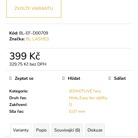
č
u
ZVOLTE VARIANTU
j
e
m
Kód:
BL-EF-D00709
e
Značka:
BL LASHES
PODLOŽKY
399 Kč
POD
OČI
329,75 Kč bez DPH
S
Měrná
KOLAGENEM
cena:
Zeptat se
Hlídat
Sdílet
(SYMETRICKÉ
-
BÍLÉ)
Kategorie
:
JEDNOTLIVÉ řasy
140
Druh řas
:
Mink
,
Easy fan vějířky
Kč
Zakřivení
:
D
Síla řas
:
0,07 mm
Varianty
Popis
Související (6)
Diskuze