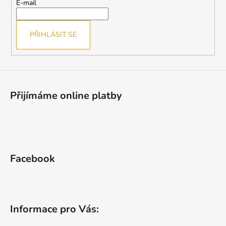
t
E-mail
í
PŘIHLÁSIT SE
Přijímáme online platby
Facebook
Informace pro Vás: