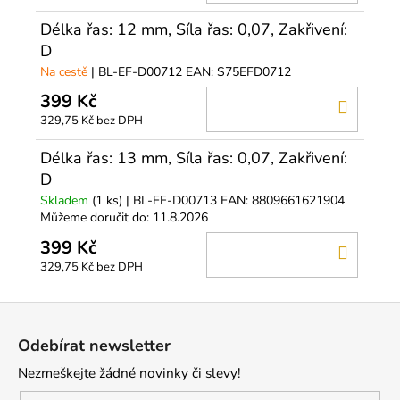
KOŠÍ
Délka řas: 12 mm, Síla řas: 0,07, Zakřivení:
D
Na cestě
| BL-EF-D00712
EAN:
S75EFD0712
399 Kč
DO
329,75 Kč bez DPH
KOŠÍ
Délka řas: 13 mm, Síla řas: 0,07, Zakřivení:
D
Skladem
(1 ks)
| BL-EF-D00713
EAN:
8809661621904
Můžeme doručit do:
11.8.2026
399 Kč
DO
329,75 Kč bez DPH
KOŠÍ
Z
á
Odebírat newsletter
p
Nezmeškejte žádné novinky či slevy!
a