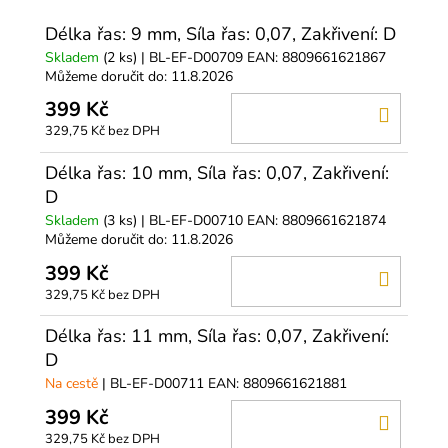
Délka řas: 9 mm, Síla řas: 0,07, Zakřivení: D
Skladem
(2 ks)
| BL-EF-D00709
EAN:
8809661621867
Můžeme doručit do:
11.8.2026
399 Kč
DO
329,75 Kč bez DPH
KOŠÍ
Délka řas: 10 mm, Síla řas: 0,07, Zakřivení:
D
Skladem
(3 ks)
| BL-EF-D00710
EAN:
8809661621874
Můžeme doručit do:
11.8.2026
399 Kč
DO
329,75 Kč bez DPH
KOŠÍ
Délka řas: 11 mm, Síla řas: 0,07, Zakřivení:
D
Na cestě
| BL-EF-D00711
EAN:
8809661621881
399 Kč
DO
329,75 Kč bez DPH