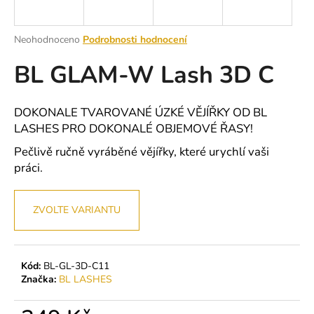
a
j
Průměrné
Neohodnoceno
Podrobnosti hodnocení
í
hodnocení
BL GLAM-W Lash 3D C
produktu
t
je
?
0,0
z
DOKONALE TVAROVANÉ ÚZKÉ VĚJÍŘKY OD BL
5
LASHES PRO DOKONALÉ OBJEMOVÉ ŘASY!
hvězdiček.
Pečlivě ručně vyráběné vějířky, které urychlí vaši
HLEDAT
práci.
ZVOLTE VARIANTU
D
o
p
Kód:
BL-GL-3D-C11
o
Značka:
BL LASHES
r
u