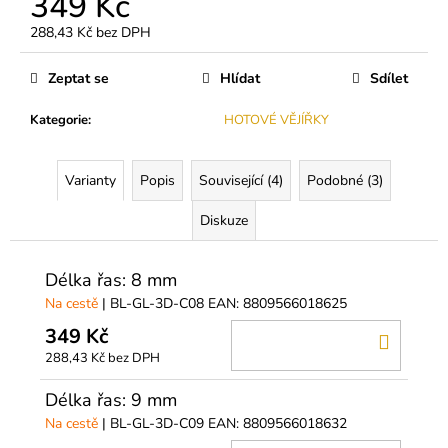
349 Kč
č
u
288,43 Kč bez DPH
j
Měrná
e
cena:
Zeptat se
Hlídat
Sdílet
m
e
Kategorie
:
HOTOVÉ VĚJÍŘKY
DIVA
Varianty
Popis
Související (4)
Podobné (3)
SILK
CC
Diskuze
0,05
250
Kč
Délka řas: 8 mm
Na cestě
| BL-GL-3D-C08
EAN:
8809566018625
349 Kč
DO
288,43 Kč bez DPH
KOŠÍ
Délka řas: 9 mm
Na cestě
| BL-GL-3D-C09
EAN:
8809566018632