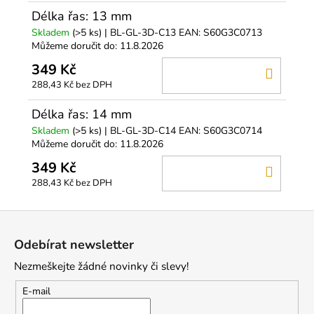
Délka řas: 13 mm
Skladem
(>5 ks)
| BL-GL-3D-C13
EAN:
S60G3C0713
Můžeme doručit do:
11.8.2026
349 Kč
DO
288,43 Kč bez DPH
KOŠÍ
Délka řas: 14 mm
Skladem
(>5 ks)
| BL-GL-3D-C14
EAN:
S60G3C0714
Můžeme doručit do:
11.8.2026
349 Kč
DO
288,43 Kč bez DPH
KOŠÍ
Z
á
Odebírat newsletter
p
Nezmeškejte žádné novinky či slevy!
a
t
E-mail
í