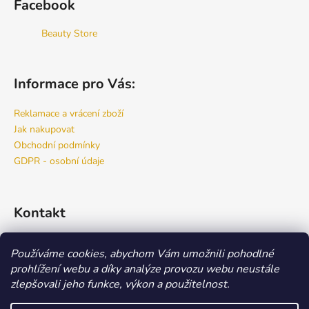
Facebook
Beauty Store
Informace pro Vás:
Reklamace a vrácení zboží
Jak nakupovat
Obchodní podmínky
GDPR - osobní údaje
Kontakt
info
@
bspro.cz
Používáme cookies, abychom Vám umožnili pohodlné
777 444 460
prohlížení webu a díky analýze provozu webu neustále
777 444 470
zlepšovali jeho funkce, výkon a použitelnost.
Náš FACEBOOK