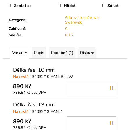
č
cena:
Zeptat se
Hlídat
Sdílet
u
j
Glitrové, kamínkové,
e
Kategorie
:
Swarovski
m
Zakřivení
:
C
e
Síla řas
:
0,15
DIVA
Varianty
Popis
Podobné (1)
Diskuze
SILK
CC
0,05
Délka řas: 10 mm
250
Na cestě
| 34032/10
EAN:
BL-JW
Kč
890 Kč
DO
735,54 Kč bez DPH
KOŠÍ
Délka řas: 13 mm
Na cestě
| 34032/13
EAN:
1
890 Kč
DO
735,54 Kč bez DPH