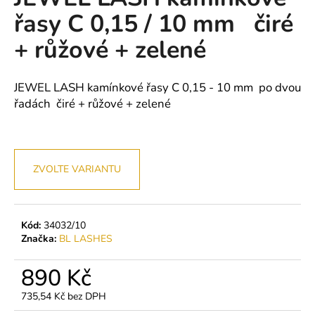
je
a
řasy C 0,15 / 10 mm čiré
0,0
z
j
+ růžové + zelené
5
í
hvězdiček.
t
JEWEL LASH kamínkové řasy C 0,15 - 10 mm po dvou
?
řadách čiré + růžové + zelené
HLEDAT
ZVOLTE VARIANTU
D
Kód:
34032/10
o
Značka:
BL LASHES
p
o
890 Kč
r
735,54 Kč bez DPH
u
Měrná