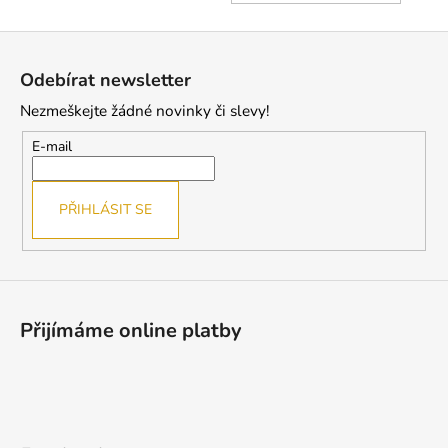
KOŠÍ
Z
á
Odebírat newsletter
p
Nezmeškejte žádné novinky či slevy!
a
t
E-mail
í
PŘIHLÁSIT SE
Přijímáme online platby