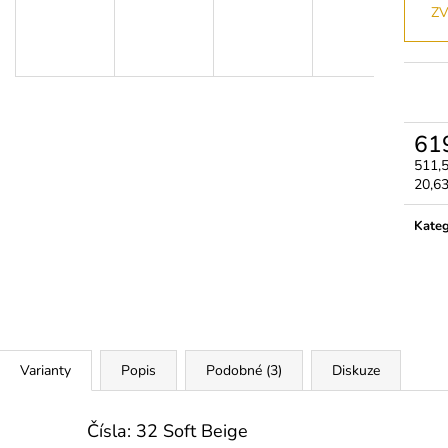
3M MICROPORE HYPOALERGENNÍ
LEPIDLO ULTRA
ZV
PAPÍROVÁ PÁSKA
350 Kč
45 Kč
61
511,
Měrn
20,63
cena:
Kateg
Varianty
Popis
Podobné (3)
Diskuze
Čísla: 32 Soft Beige