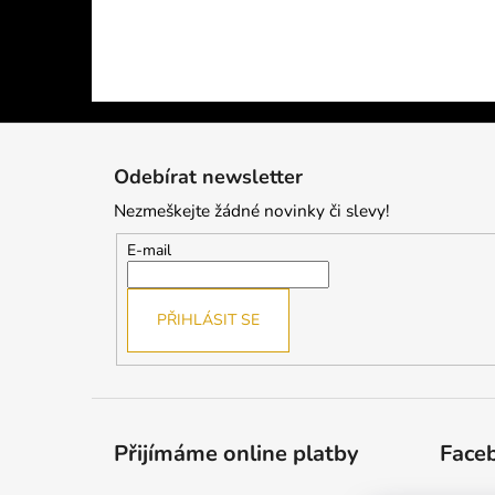
Z
á
Odebírat newsletter
p
Nezmeškejte žádné novinky či slevy!
a
t
E-mail
í
PŘIHLÁSIT SE
Přijímáme online platby
Face