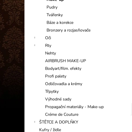
INFORMAČNÍ KARTIČKA
l
Pudry
1 Kč
Tvářenky
Báze a korekce
Bronzery a rozjasňovače
Oči
Rty
Nehty
AIRBRUSH MAKE-UP
Bodyart/film. efekty
Profi palety
Odličovadla a krémy
Třpytky
Výhodné sady
Propagační materiály - Make-up
Créme de Couture
ŠTĚTCE A DOPLŇKY
Kufry / židle