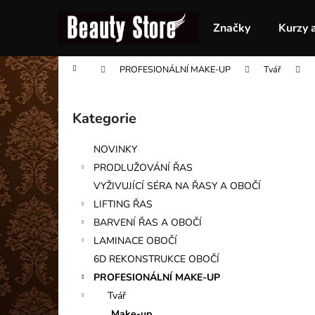
K
Přejít
na
o
Značky
Kurzy 
obsah
Zpět
Zpět
š
do
do
í
Domů
PROFESIONÁLNÍ MAKE-UP
Tvář
obchodu
obchodu
k
P
o
Kategorie
Přeskočit
s
kategorie
t
NOVINKY
r
PRODLUŽOVÁNÍ ŘAS
a
VYŽIVUJÍCÍ SÉRA NA ŘASY A OBOČÍ
n
LIFTING ŘAS
n
BARVENÍ ŘAS A OBOČÍ
í
LAMINACE OBOČÍ
p
6D REKONSTRUKCE OBOČÍ
a
PROFESIONÁLNÍ MAKE-UP
n
Tvář
e
Make-up