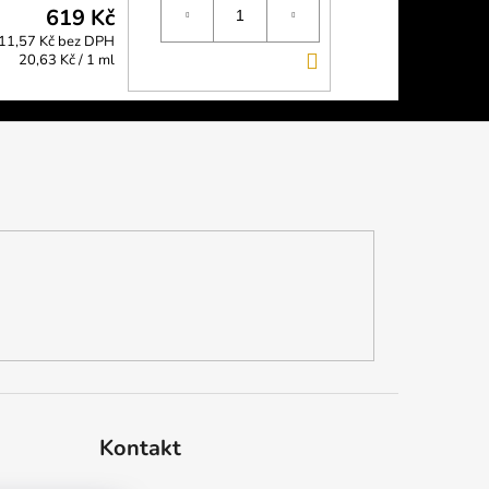
619 Kč
11,57 Kč bez DPH
DO
Měrná
20,63 Kč / 1 ml
cena:
KOŠÍKU
Kontakt