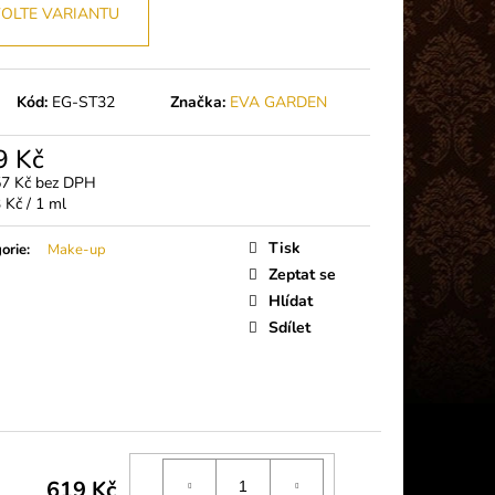
 PLUS (5G)
OLTE VARIANTU
Kód:
EG-ST32
Značka:
EVA GARDEN
9 Kč
57 Kč bez DPH
á
 Kč / 1 ml
Tisk
orie
:
Make-up
Zeptat se
Hlídat
Sdílet
619 Kč