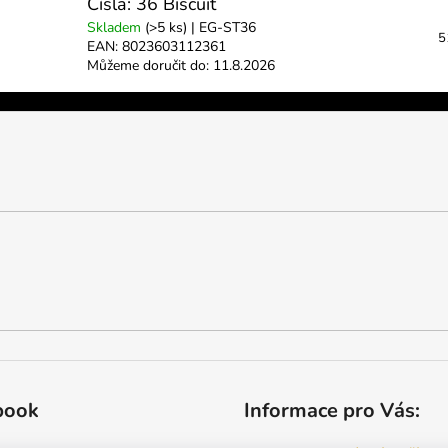
Čísla: 36 Biscuit
Skladem
(>5 ks)
| EG-ST36
5
EAN:
8023603112361
Můžeme doručit do:
11.8.2026
book
Informace pro Vás: