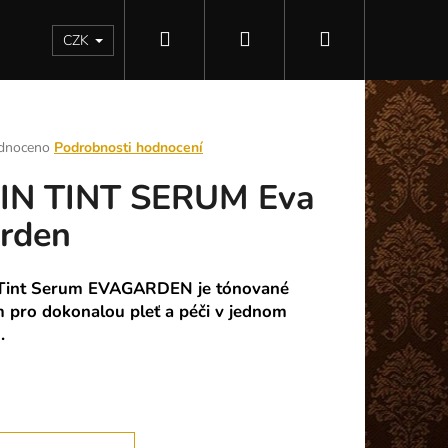
Hledat
Přihlášení
Nákupní
Kontakty
CZK
košík
rné
dnoceno
Podrobnosti hodnocení
ení
IN TINT SERUM Eva
tu
rden
ek.
 Tint Serum EVAGARDEN je tónované
 pro dokonalou pleť a péči v jednom
.
Následující