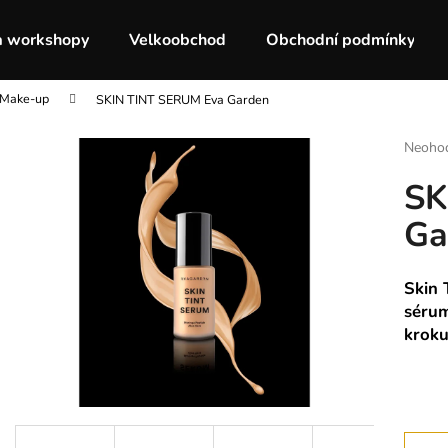
a workshopy
Velkoobchod
Obchodní podmínky
Make-up
SKIN TINT SERUM Eva Garden
Co potřebujete najít?
Průmě
Neoho
hodnoc
SK
produk
HLEDAT
je
Ga
0,0
z
5
Doporučujeme
hvězdič
Skin
sérum
kroku