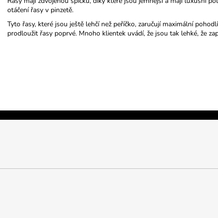
Řasy mají zdvojenou špičku, díky které jsou jemnější a mají luxusní pol
otáčení řasy v pinzetě.
Tyto řasy, které jsou ještě lehčí než peříčko, zaručují maximální pohodlí
prodloužit řasy poprvé. Mnoho klientek uvádí, že jsou tak lehké, že zapo