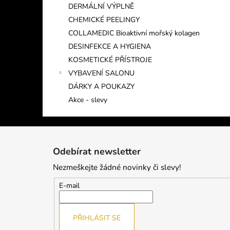
DERMÁLNÍ VÝPLNĚ
CHEMICKÉ PEELINGY
COLLAMEDIC Bioaktivní mořský kolagen
DESINFEKCE A HYGIENA
KOSMETICKÉ PŘÍSTROJE
VYBAVENÍ SALONU
DÁRKY A POUKAZY
Akce - slevy
Z
á
Odebírat newsletter
p
Nezmeškejte žádné novinky či slevy!
a
t
E-mail
í
PŘIHLÁSIT SE