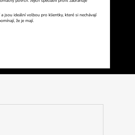
omatný povrch. Jejich speciální profil zabraňuje
 a jsou ideální volbou pro klientky, které si nechávají
mínají, že je mají.