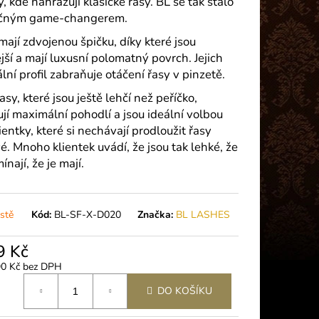
, kde nahrazují klasické řasy. BL se tak stalo
 PLUS (5G)
ečným game-changerem.
mají zdvojenou špičku, díky které jsou
jší a mají luxusní polomatný povrch. Jejich
lní profil zabraňuje otáčení řasy v pinzetě.
asy, které jsou ještě lehčí než peříčko,
ují maximální pohodlí a jsou ideální volbou
ientky, které si nechávají prodloužit řasy
é. Mnoho klientek uvádí, že jsou tak lehké, že
nají, že je mají.
stě
Kód:
BL-SF-X-D020
Značka:
BL LASHES
9 Kč
90 Kč bez DPH
á
DO KOŠÍKU