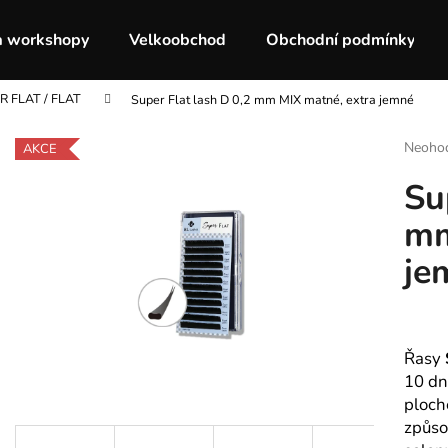
a workshopy
Velkoobchod
Obchodní podmínky
R FLAT / FLAT
Super Flat lash D 0,2 mm MIX matné, extra jemné
Co potřebujete najít?
Průmě
Neoho
AKCE
hodnoc
Su
produk
HLEDAT
je
mm
0,0
z
je
5
Doporučujeme
hvězdič
Řasy
10 dní
ploch
způso