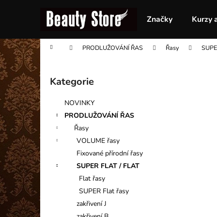
K
Přejít
na
o
Značky
Kurzy 
obsah
Zpět
Zpět
š
do
do
í
Domů
PRODLUŽOVÁNÍ ŘAS
Řasy
SUPE
obchodu
obchodu
k
P
o
Kategorie
Přeskočit
s
kategorie
t
NOVINKY
r
PRODLUŽOVÁNÍ ŘAS
a
Řasy
n
VOLUME řasy
n
Fixované přírodní řasy
í
SUPER FLAT / FLAT
p
Flat řasy
a
SUPER Flat řasy
n
zakřivení J
e
zakřivení B