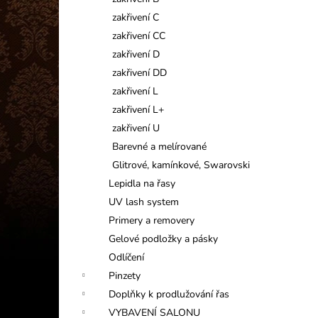
INFORMAČNÍ KARTIČKA
l
zakřivení C
1 Kč
zakřivení CC
zakřivení D
zakřivení DD
zakřivení L
zakřivení L+
zakřivení U
Barevné a melírované
Glitrové, kamínkové, Swarovski
Lepidla na řasy
UV lash system
Primery a removery
Gelové podložky a pásky
Odlíčení
Pinzety
Doplňky k prodlužování řas
VYBAVENÍ SALONU