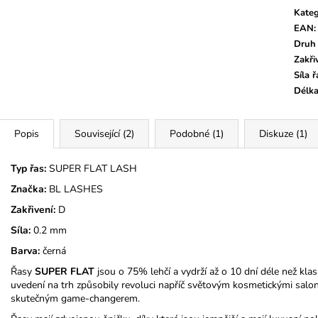
Kateg
EAN
:
Druh 
Zakři
Síla ř
Délka
Popis
Související (2)
Podobné (1)
Diskuze (1)
Typ řas:
SUPER FLAT LASH
Značka:
BL LASHES
Zakřivení:
D
Síla:
0.2 mm
Barva:
černá
Řasy
SUPER FLAT
jsou o 75% lehčí a vydrží až o 10 dní déle než kla
uvedení na trh způsobily revoluci napříč světovým kosmetickými salony,
skutečným game-changerem.