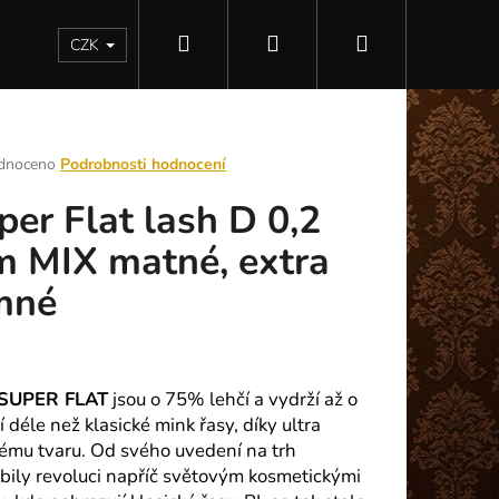
Hledat
Přihlášení
Nákupní
Kontakty
CZK
košík
rné
dnoceno
Podrobnosti hodnocení
ení
per Flat lash D 0,2
tu
 MIX matné, extra
mné
ek.
SUPER FLAT
jsou o 75% lehčí a vydrží až o
 déle než klasické mink řasy, díky ultra
Následující
ému tvaru. Od svého uvedení na trh
bily revoluci napříč světovým kosmetickými