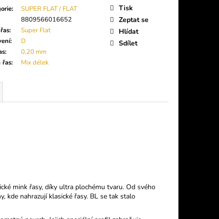
Tisk
orie
:
SUPER FLAT / FLAT
8809566016652
Zeptat se
řas
:
Super Flat
Hlídat
vení
:
D
Sdílet
as
:
0,20 mm
 řas
:
Mix délek
sické mink řasy, díky ultra plochému tvaru. Od svého
 kde nahrazují klasické řasy. BL se tak stalo