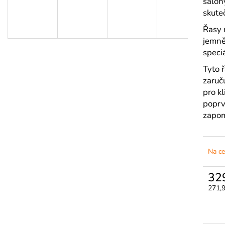
salony
3M MICROPORE HYPOALERGENNÍ
LEPIDLO ULTRA
PAPÍROVÁ PÁSKA
skut
350 Kč
45 Kč
Řasy 
jemně
speciá
Tyto ř
zaruč
pro kl
poprv
zapomí
Na ce
32
271,
Měrn
cena: