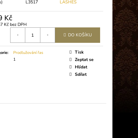
 PLUS (5G)
s)
L3517
LASHES
9 Kč
67 Kč bez DPH
á
DO KOŠÍKU
Tisk
orie
:
Prodlužování řas
1
Zeptat se
Hlídat
Sdílet