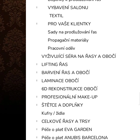
INFORMAČNÍ KARTIČKA
l
VYBAVENÍ SALONU
1 Kč
TEXTIL
PRO VAŠE KLIENTKY
Sady na prodlužování řas
Propagační materiály
Pracovní oděv
VYŽIVUJÍCÍ SÉRA NA ŘASY A OBOČÍ
LIFTING ŘAS
BARVENÍ ŘAS A OBOČÍ
LAMINACE OBOČÍ
6D REKONSTRUKCE OBOČÍ
PROFESIONÁLNÍ MAKE-UP
ŠTĚTCE A DOPLŇKY
Kufry / židle
CELKOVÉ ŘASY A TRSY
Péče o pleť EVA GARDEN
Péče o pleť ANUBIS BARCELONA