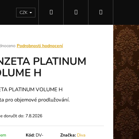
Hledat
Přihlášení
Nákupní
Kontakty
CZK
košík
rné
dnoceno
Podrobnosti hodnocení
ení
NZETA PLATINUM
tu
OLUME H
ek.
ETA PLATINUM VOLUME H
ta pro objemové prodlužování.
 doručit do:
7.8.2026
Následující
dem
Kód:
DV-
Značka:
Diva