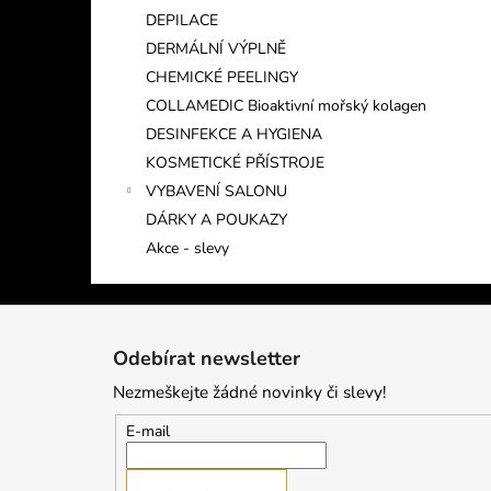
DEPILACE
DERMÁLNÍ VÝPLNĚ
CHEMICKÉ PEELINGY
COLLAMEDIC Bioaktivní mořský kolagen
DESINFEKCE A HYGIENA
KOSMETICKÉ PŘÍSTROJE
VYBAVENÍ SALONU
DÁRKY A POUKAZY
Akce - slevy
Z
á
Odebírat newsletter
p
Nezmeškejte žádné novinky či slevy!
a
t
E-mail
í