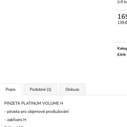
3M MICROPORE HYPOALERGENNÍ
LEPIDLO ULTRA
(>5 k
PAPÍROVÁ PÁSKA
350 Kč
45 Kč
16
139,
Měrn
cena:
Kateg
EAN
:
Popis
Podobné (1)
Diskuze
PINZETA PLATINUM VOLUME H
- pinzeta pro objemové prodlužování
- zakřivení H