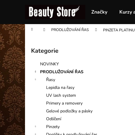
K
Přejít
na
o
Značky
Kurzy 
obsah
Zpět
Zpět
š
do
do
í
Domů
PRODLUŽOVÁNÍ ŘAS
PINZETA PLATIN
obchodu
obchodu
k
P
o
Kategorie
Přeskočit
s
kategorie
t
NOVINKY
r
PRODLUŽOVÁNÍ ŘAS
a
Řasy
n
Lepidla na řasy
n
UV lash system
í
Primery a removery
p
Gelové podložky a pásky
a
Odlíčení
n
Pinzety
e
Doplňky k prodlužování řas