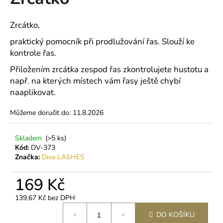
je
a
0,0
z
j
Zrcátko,
5
í
hvězdiček.
praktický pomocník při prodlužování řas. Slouží ke
t
kontrole řas.
?
Přiložením zrcátka zespod řas zkontrolujete hustotu a
např. na kterých místech vám řasy ještě chybí
naaplikovat.
Můžeme doručit do:
11.8.2026
HLEDAT
Skladem
(>5 ks)
Kód:
DV-373
D
Značka:
Diva LASHES
o
p
169 Kč
o
139,67 Kč bez DPH
r
Měrná
u
DO KOŠÍKU
cena: