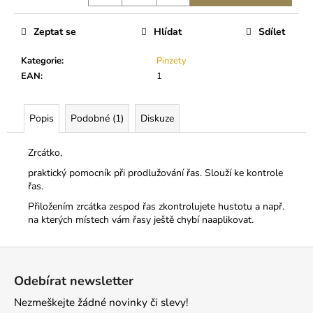
č
u
j
Zeptat se
Hlídat
Sdílet
e
m
Kategorie
:
Pinzety
e
EAN
:
1
Popis
Podobné (1)
Diskuze
GELOVÝ
ODSTRAŇOVAČ
LEPIDLA
Zrcátko,
189
praktický pomocník při prodlužování řas. Slouží ke kontrole
Kč
řas.
Přiložením zrcátka zespod řas zkontrolujete hustotu a např.
na kterých místech vám řasy ještě chybí naaplikovat.
Z
á
Odebírat newsletter
p
Nezmeškejte žádné novinky či slevy!
a