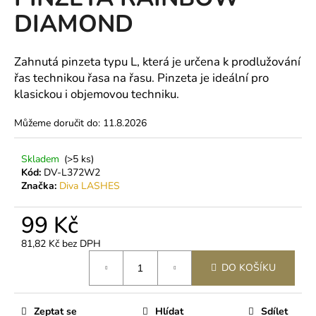
je
a
DIAMOND
0,0
z
j
5
í
hvězdiček.
Zahnutá pinzeta typu L, která je určena k prodlužování
t
řas technikou řasa na řasu. Pinzeta je ideální pro
?
klasickou i objemovou techniku.
Můžeme doručit do:
11.8.2026
Skladem
(>5 ks)
HLEDAT
Kód:
DV-L372W2
Značka:
Diva LASHES
99 Kč
D
o
81,82 Kč bez DPH
p
Měrná
DO KOŠÍKU
o
cena:
r
u
Zeptat se
Hlídat
Sdílet