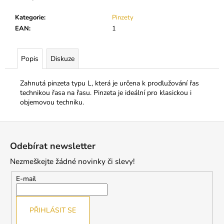
č
u
Kategorie
:
Pinzety
j
EAN
:
1
e
m
e
Popis
Diskuze
Zahnutá pinzeta typu L, která je určena k prodlužování řas
INFORMAČNÍ
technikou řasa na řasu. Pinzeta je ideální pro klasickou i
KARTIČKA
objemovou techniku.
1
Kč
Z
á
Odebírat newsletter
p
Nezmeškejte žádné novinky či slevy!
a
t
E-mail
í
PŘIHLÁSIT SE