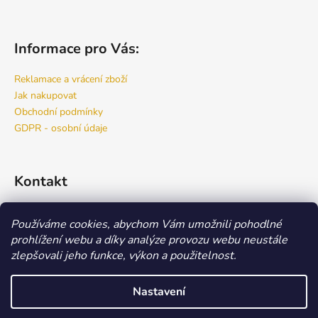
Informace pro Vás:
Reklamace a vrácení zboží
Jak nakupovat
Obchodní podmínky
GDPR - osobní údaje
Kontakt
info
@
bspro.cz
Používáme cookies, abychom Vám umožnili pohodlné
777 444 460
prohlížení webu a díky analýze provozu webu neustále
777 444 470
zlepšovali jeho funkce, výkon a použitelnost.
Náš FACEBOOK
Nastavení
Vytvořil Shoptet