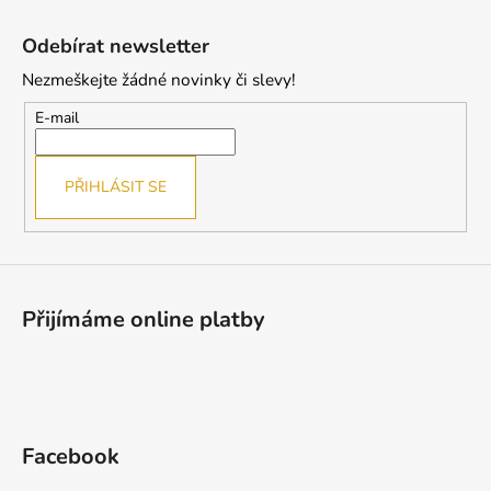
Z
á
Odebírat newsletter
p
Nezmeškejte žádné novinky či slevy!
a
t
E-mail
í
PŘIHLÁSIT SE
Přijímáme online platby
Facebook