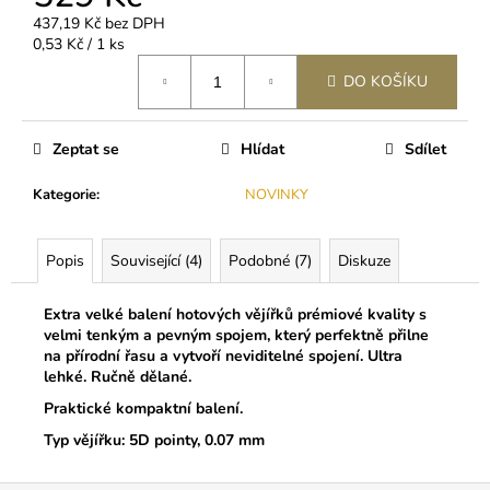
č
u
437,19 Kč bez DPH
Měrná
0,53 Kč / 1 ks
j
cena:
e
DO KOŠÍKU
m
e
Zeptat se
Hlídat
Sdílet
3M
Kategorie
:
NOVINKY
MICROPORE
HYPOALERGENNÍ
PAPÍROVÁ
PÁSKA
Popis
Související (4)
Podobné (7)
Diskuze
45
Kč
Extra velké balení hotových vějířků prémiové kvality s
velmi tenkým a pevným spojem, který perfektně přilne
na přírodní řasu a vytvoří neviditelné spojení. Ultra
lehké. Ručně dělané.
Praktické kompaktní balení.
Typ vějířku: 5D pointy, 0.07 mm