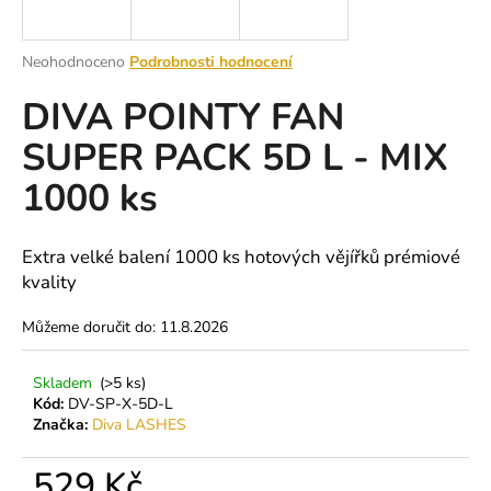
a
j
Průměrné
Neohodnoceno
Podrobnosti hodnocení
í
hodnocení
DIVA POINTY FAN
produktu
t
je
?
SUPER PACK 5D L - MIX
0,0
z
1000 ks
5
hvězdiček.
HLEDAT
Extra velké balení 1000 ks hotových vějířků prémiové
kvality
Můžeme doručit do:
11.8.2026
D
o
Skladem
(>5 ks)
p
Kód:
DV-SP-X-5D-L
o
Značka:
Diva LASHES
r
u
529 Kč