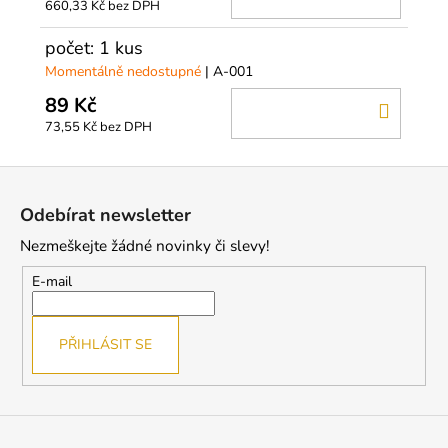
660,33 Kč bez DPH
KOŠÍ
počet: 1 kus
Momentálně nedostupné
| A-001
89 Kč
DO
73,55 Kč bez DPH
KOŠÍ
Z
á
Odebírat newsletter
p
Nezmeškejte žádné novinky či slevy!
a
t
E-mail
í
PŘIHLÁSIT SE