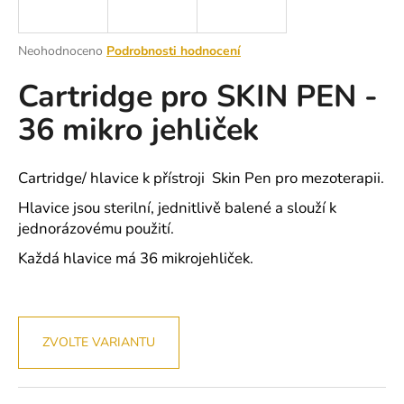
a
j
Průměrné
Neohodnoceno
Podrobnosti hodnocení
í
hodnocení
Cartridge pro SKIN PEN -
produktu
t
je
?
36 mikro jehliček
0,0
z
5
hvězdiček.
Cartridge/ hlavice k přístroji Skin Pen pro mezoterapii.
Hlavice jsou sterilní, jednitlivě balené a slouží k
HLEDAT
jednorázovému použití.
Každá hlavice má 36 mikrojehliček.
D
o
p
ZVOLTE VARIANTU
o
r
u