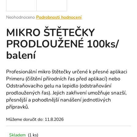
a
j
Průměrné
Neohodnoceno
Podrobnosti hodnocení
í
hodnocení
MIKRO ŠTĚTEČKY
produktu
t
je
?
PRODLOUŽENÉ 100ks/
0,0
z
balení
5
hvězdiček.
HLEDAT
Profesionální mikro štětečky určené k přesné aplikaci
Primeru (čištění přírodních řas před aplikací) nebo
Odstraňovacího gelu na lepidlo (odstraňování
prodloužených řas). Jejich zakřivení umožňuje snazší,
D
přesnější a pohodlnější nanášení jednotlivých
o
přípravků.
p
o
Můžeme doručit do:
11.8.2026
r
u
Skladem
(1 ks)