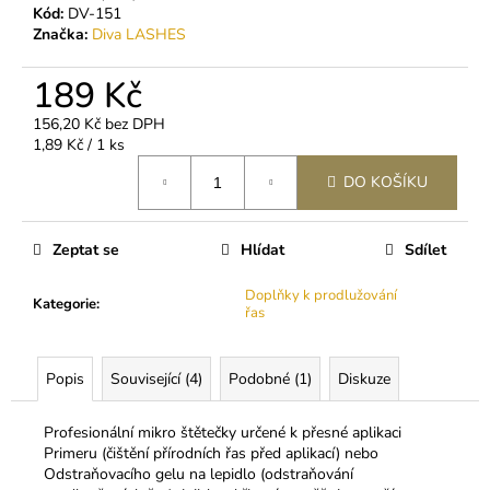
č
Kód:
DV-151
u
Značka:
Diva LASHES
j
e
189 Kč
m
e
156,20 Kč bez DPH
Měrná
1,89 Kč / 1 ks
cena:
DO KOŠÍKU
PODLOŽKY
POD
OČI
S
Zeptat se
Hlídat
Sdílet
KOLAGENEM
(SYMETRICKÉ
Doplňky k prodlužování
-
Kategorie
:
řas
BÍLÉ)
140
Kč
Popis
Související (4)
Podobné (1)
Diskuze
Profesionální mikro štětečky určené k přesné aplikaci
Primeru (čištění přírodních řas před aplikací) nebo
Odstraňovacího gelu na lepidlo (odstraňování