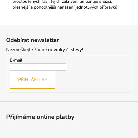
prodloužených řas). Jejich zakřivení umožňuje snazší,
přesnější a pohodlnější nanášení jednotlivých přípravků.
Z
á
Odebírat newsletter
p
Nezmeškejte žádné novinky či slevy!
a
t
E-mail
í
PŘIHLÁSIT SE
Přijímáme online platby