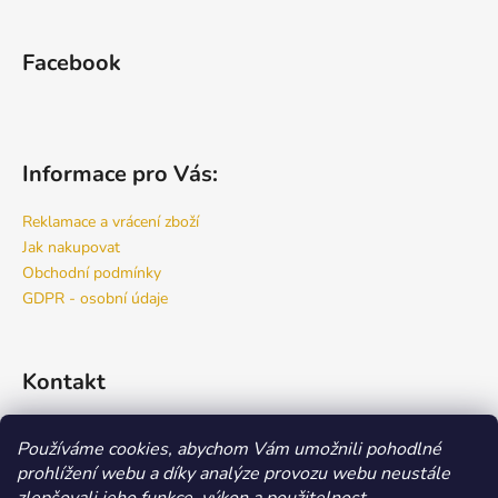
Facebook
Informace pro Vás:
Reklamace a vrácení zboží
Jak nakupovat
Obchodní podmínky
GDPR - osobní údaje
Kontakt
info
@
bspro.cz
Používáme cookies, abychom Vám umožnili pohodlné
777 444 460
prohlížení webu a díky analýze provozu webu neustále
777 444 470