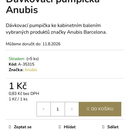
je
a
Anubis
0,0
z
j
5
í
hvězdiček.
Dávkovací pumpička ke kabinetním balením
t
vybraných produktů značky Anubis Barcelona.
?
Můžeme doručit do:
11.8.2026
Skladem
(>5 ks)
Kód:
A-35315
HLEDAT
Značka:
Anubis
1 Kč
D
0,83 Kč bez DPH
o
Měrná
1 Kč / 1 ks
p
cena:
DO KOŠÍKU
o
r
u
Zeptat se
Hlídat
Sdílet