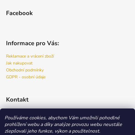
Facebook
Informace pro Vás:
Reklamace a vrácení zboží
Jak nakupovat
Obchodní podmínky
GDPR - osobní údaje
Kontakt
info
@
bspro.cz
Používáme cookies, abychom Vám umožnili pohodlné
777 444 460
prohlížení webu a díky analýze provozu webu neustále
777 444 470
zlepšovali jeho funkce, výkon a použitelnost.
Náš FACEBOOK