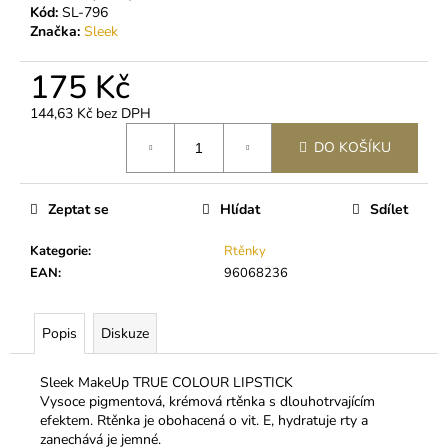
č
Kód:
SL-796
u
Značka:
Sleek
j
e
175 Kč
m
e
144,63 Kč bez DPH
Měrná
DO KOŠÍKU
cena:
BL
MINK
C
Zeptat se
Hlídat
Sdílet
0,2
250
Kategorie
:
Rtěnky
Kč
EAN
:
96068236
Popis
Diskuze
Sleek MakeUp TRUE COLOUR LIPSTICK
Vysoce pigmentová, krémová rtěnka s dlouhotrvajícím
efektem. Rtěnka je obohacená o vit. E, hydratuje rty a
zanechává je jemné.