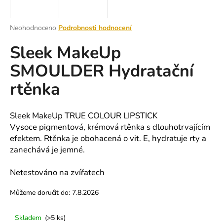
a
j
Průměrné
Neohodnoceno
Podrobnosti hodnocení
í
hodnocení
Sleek MakeUp
produktu
t
je
?
SMOULDER Hydratační
0,0
z
rtěnka
5
hvězdiček.
HLEDAT
Sleek MakeUp TRUE COLOUR LIPSTICK
Vysoce pigmentová, krémová rtěnka s dlouhotrvajícím
efektem. Rtěnka je obohacená o vit. E, hydratuje rty a
zanechává je jemné.
D
o
Netestováno na zvířatech
p
o
Můžeme doručit do:
7.8.2026
r
u
Skladem
(>5 ks)