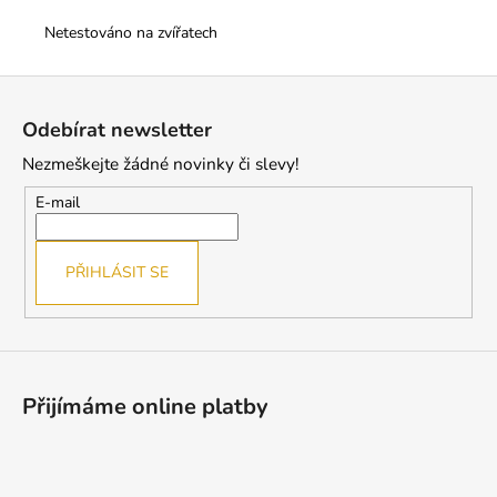
Netestováno na zvířatech
Z
á
Odebírat newsletter
p
Nezmeškejte žádné novinky či slevy!
a
t
E-mail
í
PŘIHLÁSIT SE
Přijímáme online platby