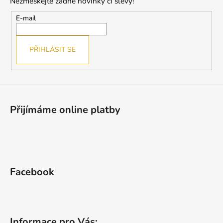
Nezmeškejte žádné novinky či slevy!
a
t
E-mail
í
PŘIHLÁSIT SE
Přijímáme online platby
Facebook
Informace pro Vás: