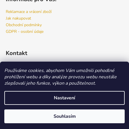
Reklamace a vrácení zboží
Jak nakupovat
Obchodní podmínky
GDPR - osobní údaje
Kontakt
info
@
bspro.cz
Používáme cookies, abychom Vám umožnili pohodlné
777 444 460
prohlížení webu a díky analýze provozu webu neustále
777 444 470
zlepšovali jeho funkce, výkon a použitelnost.
Náš FACEBOOK
Nastavení
Vytvořil Shoptet
Copyright 2026
Beauty Store
. Všechna práva vyhrazena.
Upravit
Souhlasím
nastavení cookies