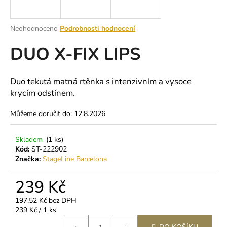
a
j
Průměrné
Neohodnoceno
Podrobnosti hodnocení
í
hodnocení
DUO X-FIX LIPS
produktu
t
je
?
0,0
z
Duo tekutá matná rtěnka s intenzivním a vysoce
5
krycím odstínem.
hvězdiček.
Můžeme doručit do:
12.8.2026
HLEDAT
Skladem
(1 ks)
Kód:
ST-222902
Značka:
StageLine Barcelona
D
o
239 Kč
p
o
197,52 Kč bez DPH
r
Měrná
239 Kč / 1 ks
u
cena: