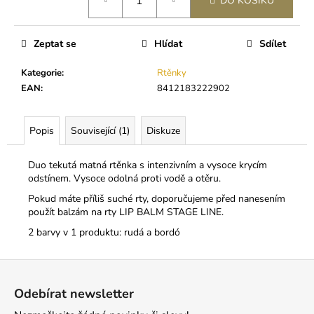
č
DO KOŠÍKU
u
j
Zeptat se
Hlídat
Sdílet
e
m
Kategorie
:
Rtěnky
e
EAN
:
8412183222902
GELOVÝ
Popis
Související (1)
Diskuze
ODSTRAŇOVAČ
LEPIDLA
189
Duo tekutá matná rtěnka s intenzivním a vysoce krycím
Kč
odstínem. Vysoce odolná proti vodě a otěru.
Pokud máte příliš suché rty, doporučujeme před nanesením
použít balzám na rty LIP BALM STAGE LINE.
2 barvy v 1 produktu: rudá a bordó
Z
á
Odebírat newsletter
p