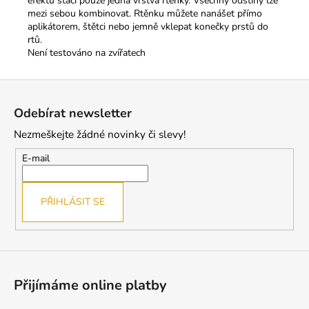
efektu stačí pouze jedna vrstva rtěnky. Všechny odstíny lze
mezi sebou kombinovat. Rtěnku můžete nanášet přímo
aplikátorem, štětci nebo jemně vklepat konečky prstů do
rtů.
Není testováno na zvířatech
Z
á
Odebírat newsletter
p
Nezmeškejte žádné novinky či slevy!
a
t
E-mail
í
PŘIHLÁSIT SE
Přijímáme online platby