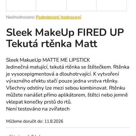
a
j
Průměrné
Neohodnoceno
Podrobnosti hodnocení
í
hodnocení
Sleek MakeUp FIRED UP
produktu
t
je
?
Tekutá rtěnka Matt
0,0
z
5
hvězdiček.
Sleek MakueUp MATTE ME LIPSTICK
Jedinečná matující, tekutá rtěnka se štětečkem. Rtěnka
HLEDAT
je vysocepigmentová a dlouhotrvající. K vytvoření
výrazného efektu stačí pouze jedna vrstva rtěnky.
Všechny odstíny lze mezi sebou kombinovat. Rtěnku
můžete nanášet přímo aplikátorem, štětci nebo jemně
D
vklepat konečky prstů do rtů.
o
Není testováno na zvířatech
p
o
Můžeme doručit do:
11.8.2026
r
u