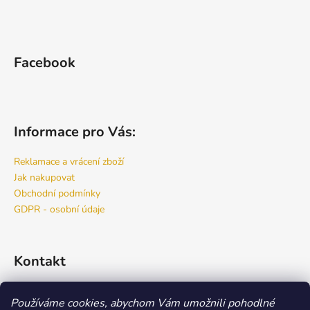
Facebook
Informace pro Vás:
Reklamace a vrácení zboží
Jak nakupovat
Obchodní podmínky
GDPR - osobní údaje
Kontakt
info
@
bspro.cz
Používáme cookies, abychom Vám umožnili pohodlné
777 444 460