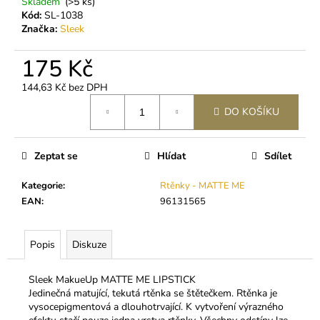
č
Skladem
(>5 ks)
u
Kód:
SL-1038
Značka:
Sleek
j
e
175 Kč
m
e
144,63 Kč bez DPH
Měrná
DO KOŠÍKU
cena:
INFORMAČNÍ
KARTIČKA
1
Zeptat se
Hlídat
Sdílet
Kč
Kategorie
:
Rtěnky - MATTE ME
EAN
:
96131565
Popis
Diskuze
Sleek MakueUp MATTE ME LIPSTICK
Jedinečná matující, tekutá rtěnka se štětečkem. Rtěnka je
vysocepigmentová a dlouhotrvající. K vytvoření výrazného