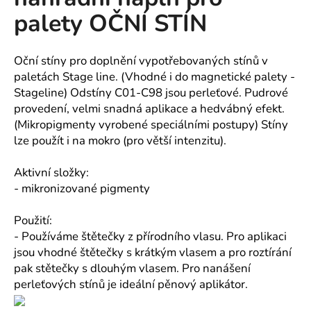
je
a
palety OČNÍ STÍN
0,0
z
j
5
í
hvězdiček.
Oční stíny pro doplnění vypotřebovaných stínů v
t
paletách Stage line. (Vhodné i do magnetické palety -
?
Stageline) Odstíny C01-C98 jsou perleťové. Pudrové
provedení, velmi snadná aplikace a hedvábný efekt.
(Mikropigmenty vyrobené speciálními postupy) Stíny
lze použít i na mokro (pro větší intenzitu).
HLEDAT
Aktivní složky:
- mikronizované pigmenty
D
Použití:
o
- Používáme štětečky z přírodního vlasu. Pro aplikaci
p
jsou vhodné štětečky s krátkým vlasem a pro roztírání
o
pak stětečky s dlouhým vlasem. Pro nanášení
r
perleťových stínů je ideální pěnový aplikátor.
u