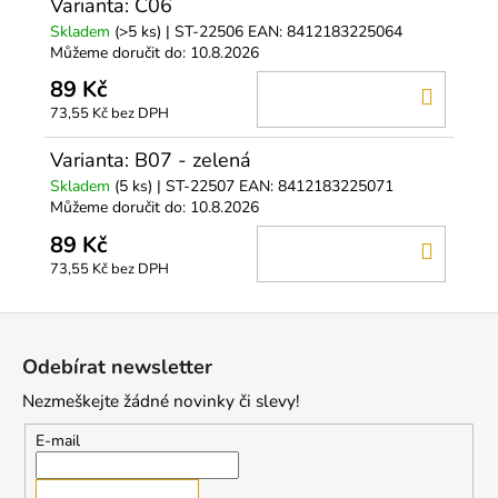
Varianta: C06
Skladem
(>5 ks)
| ST-22506
EAN:
8412183225064
Můžeme doručit do:
10.8.2026
89 Kč
DO
73,55 Kč bez DPH
KOŠÍ
Varianta: B07 - zelená
Skladem
(5 ks)
| ST-22507
EAN:
8412183225071
Můžeme doručit do:
10.8.2026
89 Kč
DO
73,55 Kč bez DPH
KOŠÍ
Z
á
Odebírat newsletter
p
Nezmeškejte žádné novinky či slevy!
a
t
E-mail
í