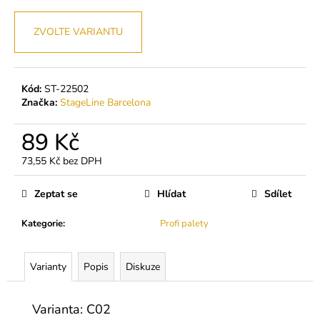
č
u
j
ZVOLTE VARIANTU
e
m
e
Kód:
ST-22502
Značka:
StageLine Barcelona
BL
LASHES
89 Kč
PRIMER
-
73,55 Kč bez DPH
ODMAŠŤOVAČ
Měrná
ŘAS
cena:
Zeptat se
Hlídat
Sdílet
199
Kč
Kategorie
:
Profi palety
Varianty
Popis
Diskuze
Varianta: C02